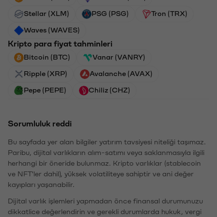
Stellar (XLM)
PSG (PSG)
Tron (TRX)
Waves (WAVES)
Kripto para fiyat tahminleri
Bitcoin (BTC)
Vanar (VANRY)
Ripple (XRP)
Avalanche (AVAX)
Pepe (PEPE)
Chiliz (CHZ)
Sorumluluk reddi
Bu sayfada yer alan bilgiler yatırım tavsiyesi niteliği taşımaz.
Paribu, dijital varlıkların alım-satımı veya saklanmasıyla ilgili
herhangi bir öneride bulunmaz. Kripto varlıklar (stablecoin
ve NFT'ler dahil), yüksek volatiliteye sahiptir ve ani değer
kayıpları yaşanabilir.
Dijital varlık işlemleri yapmadan önce finansal durumunuzu
dikkatlice değerlendirin ve gerekli durumlarda hukuk, vergi