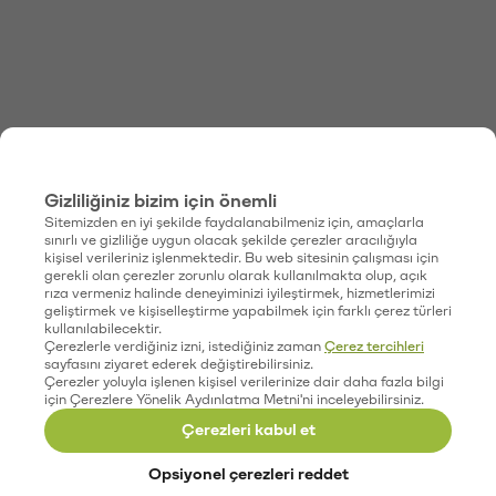
Gizliliğiniz bizim için önemli
Sitemizden en iyi şekilde faydalanabilmeniz için, amaçlarla
sınırlı ve gizliliğe uygun olacak şekilde çerezler aracılığıyla
kişisel verileriniz işlenmektedir. Bu web sitesinin çalışması için
gerekli olan çerezler zorunlu olarak kullanılmakta olup, açık
rıza vermeniz halinde deneyiminizi iyileştirmek, hizmetlerimizi
geliştirmek ve kişiselleştirme yapabilmek için farklı çerez türleri
kullanılabilecektir.
Çerezlerle verdiğiniz izni, istediğiniz zaman
Çerez tercihleri
sayfasını ziyaret ederek değiştirebilirsiniz.
Çerezler yoluyla işlenen kişisel verilerinize dair daha fazla bilgi
için Çerezlere Yönelik Aydınlatma Metni'ni inceleyebilirsiniz.
Çerezleri kabul et
Opsiyonel çerezleri reddet