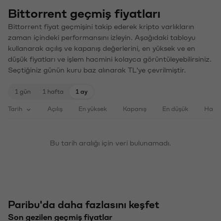
Bittorrent geçmiş fiyatları
Bittorrent fiyat geçmişini takip ederek kripto varlıkların
zaman içindeki performansını izleyin. Aşağıdaki tabloyu
kullanarak açılış ve kapanış değerlerini, en yüksek ve en
düşük fiyatları ve işlem hacmini kolayca görüntüleyebilirsiniz.
Seçtiğiniz günün kuru baz alınarak TL'ye çevrilmiştir.
1 gün
1 hafta
1 ay
Tarih
Açılış
En yüksek
Kapanış
En düşük
Haci
Bu tarih aralığı için veri bulunamadı.
Paribu'da daha fazlasını keşfet
Son gezilen geçmiş fiyatlar