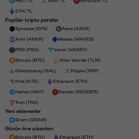
HNT/TL
XRP/TL
RENDER/TL
ETH/TL
Popüler kripto paralar
Synapse (SYN)
Aave (AAVE)
Ankr (ANKR)
Waves (WAVES)
PSG (PSG)
Vanar (VANRY)
Bitcoin (BTC)
Alien Worlds (TLM)
Galatasaray (GAL)
Ripple (XRP)
Kite (KITE)
Ethereum (ETH)
Helium (HNT)
Render (RENDER)
Tron (TRX)
Yeni eklenenler
Gram (GRAM)
Günün öne çıkanları
Bitcoin (BTC)
Ethereum (ETH)