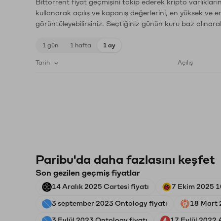
Bittorrent fiyat geçmişini takip ederek kripto varlıklar
kullanarak açılış ve kapanış değerlerini, en yüksek ve e
görüntüleyebilirsiniz. Seçtiğiniz günün kuru baz alınarak
1 gün
1 hafta
1 ay
Tarih
Açılış
Paribu'da daha fazlasını keşfet
Son gezilen geçmiş fiyatlar
14 Aralık 2025 Cartesi fiyatı
7 Ekim 2025 1
3 september 2023 Ontology fiyatı
18 Mart 
3 Eylül 2023 Ontology fiyatı
17 Eylül 2022 