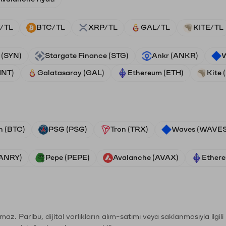
/TL
BTC/TL
XRP/TL
GAL/TL
KITE/TL
 (SYN)
Stargate Finance (STG)
Ankr (ANKR)
W
HNT)
Galatasaray (GAL)
Ethereum (ETH)
Kite 
n (BTC)
PSG (PSG)
Tron (TRX)
Waves (WAVES
VANRY)
Pepe (PEPE)
Avalanche (AVAX)
Ethere
şımaz. Paribu, dijital varlıkların alım-satımı veya saklanmasıyla ilgi