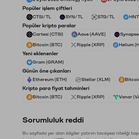
Popüler işlem çiftleri
CTSI/TL
SYN/TL
STG/TL
HNT
Popüler kripto paralar
Cartesi (CTSI)
Aave (AAVE)
Synapse
Bitcoin (BTC)
Ripple (XRP)
Helium (
Yeni eklenenler
Gram (GRAM)
Günün öne çıkanları
Ethereum (ETH)
Stellar (XLM)
Bitcoi
Kripto para fiyat tahminleri
Bitcoin (BTC)
Ripple (XRP)
Vanar (
Sorumluluk reddi
Bu sayfada yer alan bilgiler yatırım tavsiyesi niteliği ta