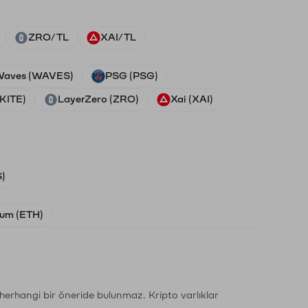
ZRO/TL
XAI/TL
aves (WAVES)
PSG (PSG)
(KITE)
LayerZero (ZRO)
Xai (XAI)
)
um (ETH)
li herhangi bir öneride bulunmaz. Kripto varlıklar