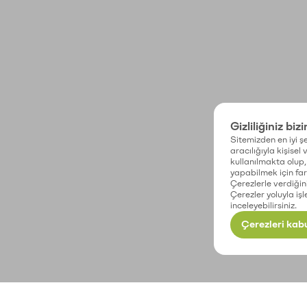
Gizliliğiniz biz
Sitemizden en iyi şe
aracılığıyla kişisel
kullanılmakta olup, 
yapabilmek için fark
Çerezlerle verdiğin
Çerezler yoluyla işl
inceleyebilirsiniz.
Çerezleri kabu