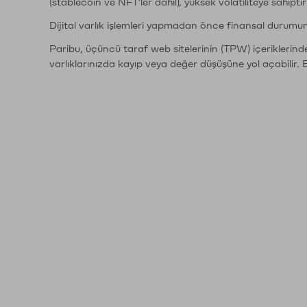
(stablecoin ve NFT'ler dahil), yüksek volatiliteye sahipti
Dijital varlık işlemleri yapmadan önce finansal durumu
Paribu, üçüncü taraf web sitelerinin (TPW) içeriklerin
varlıklarınızda kayıp veya değer düşüşüne yol açabilir. 