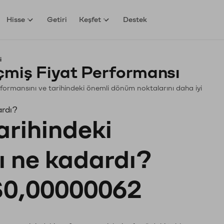
Hisse
Getiri
Keşfet
Destek
i
çmiş Fiyat Performansı
 Performansını ve tarihindeki önemli dönüm noktalarını daha iyi
ardı?
arihindeki
tı ne kadardı?
0,00000062