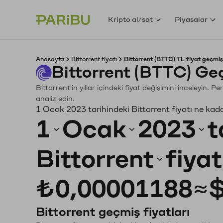
Kripto al/sat
Piyasalar
Anasayfa
Bittorrent fiyatı
Bittorrent (BTTC) TL fiyat geçmiş
Bittorrent (BTTC) Ge
Bittorrent'in yıllar içindeki fiyat değişimini inceleyin.
analiz edin.
1 Ocak 2023 tarihindeki Bittorrent fiyatı ne kad
1
Ocak
2023
t
Bittorrent
fiya
₺0,00001188
≈
$
Bittorrent geçmiş fiyatları