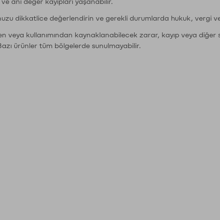
r ve ani değer kayıpları yaşanabilir.
nuzu dikkatlice değerlendirin ve gerekli durumlarda hukuk, vergi v
den veya kullanımından kaynaklanabilecek zarar, kayıp veya diğer 
Bazı ürünler tüm bölgelerde sunulmayabilir.