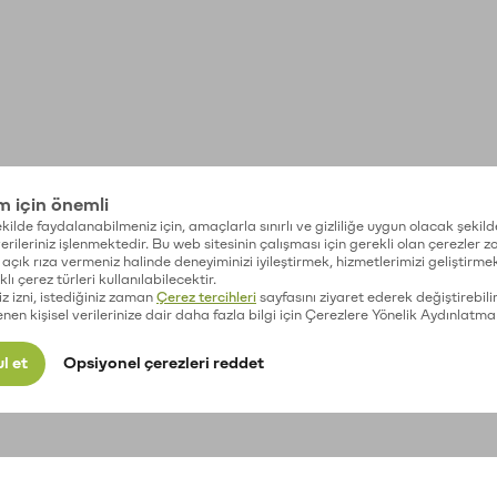
im için önemli
kilde faydalanabilmeniz için, amaçlarla sınırlı ve gizliliğe uygun olacak şekild
 verileriniz işlenmektedir. Bu web sitesinin çalışması için gerekli olan çerezler 
açık rıza vermeniz halinde deneyiminizi iyileştirmek, hizmetlerimizi geliştirmek
lı çerez türleri kullanılabilecektir.
iz izni, istediğiniz zaman
Çerez tercihleri
sayfasını ziyaret ederek değiştirebilir
enen kişisel verilerinize dair daha fazla bilgi için Çerezlere Yönelik Aydınlatma
l et
Opsiyonel çerezleri reddet