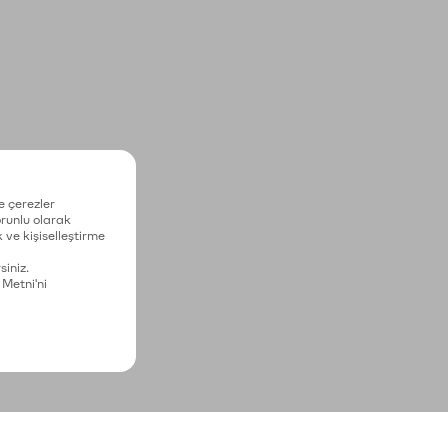
e çerezler
zorunlu olarak
 ve kişiselleştirme
siniz.
 Metni'ni