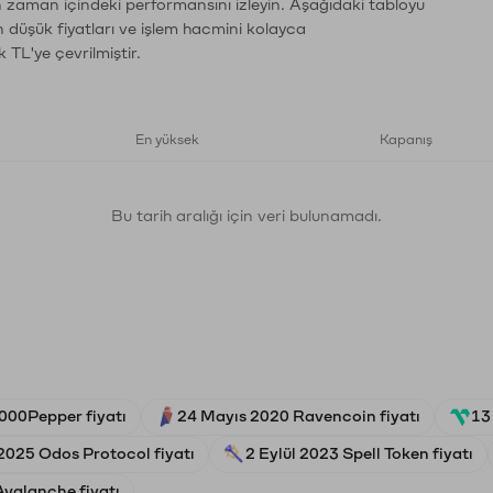
ın zaman içindeki performansını izleyin. Aşağıdaki tabloyu
n düşük fiyatları ve işlem hacmini kolayca
 TL'ye çevrilmiştir.
En yüksek
Kapanış
Bu tarih aralığı için veri bulunamadı.
000Pepper fiyatı
24 Mayıs 2020 Ravencoin fiyatı
13
2025 Odos Protocol fiyatı
2 Eylül 2023 Spell Token fiyatı
Avalanche fiyatı