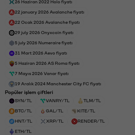
26 Haziran 2022 Holo fiyatı
22 january 2026 Avalanche fiyatı
22 Ocak 2026 Avalanche fiyatı
29 july 2026 Onyxcoin fiyatı
5 july 2026 Numeraire fiyatı
31 Mart 2026 Aevo fiyatı
5 Haziran 2026 AS Roma fiyatı
7 Mayıs 2026 Vanar fiyatı
19 Aralık 2024 Manchester City FC fiyatı
Popüler işlem çiftleri
SYN/TL
VANRY/TL
TLM/TL
BTC/TL
GAL/TL
KITE/TL
HNT/TL
XRP/TL
RENDER/TL
ETH/TL