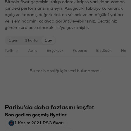
Bitcoin fiyat geçmişini takip ederek kripto varlıkların zaman
içindeki performansını izleyin. Aşağıdaki tabloyu kullanarak
açılış ve kapanış değerlerini, en yüksek ve en düşük fiyatları
ve işlem hacmini kolayca görüntüleyebilirsiniz. Seçtiğiniz
günün kuru baz alınarak TL'ye çevrilmiştir.
1 gün
1 hafta
1 ay
Tarih
Açılış
En yüksek
Kapanış
En düşük
Haci
Bu tarih aralığı için veri bulunamadı.
Paribu'da daha fazlasını keşfet
Son gezilen geçmiş fiyatlar
1 Kasım 2021 PSG fiyatı