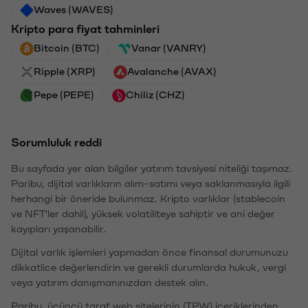
Waves (WAVES)
Kripto para fiyat tahminleri
Bitcoin (BTC)
Vanar (VANRY)
Ripple (XRP)
Avalanche (AVAX)
Pepe (PEPE)
Chiliz (CHZ)
Sorumluluk reddi
Bu sayfada yer alan bilgiler yatırım tavsiyesi niteliği taşımaz.
Paribu, dijital varlıkların alım-satımı veya saklanmasıyla ilgili
herhangi bir öneride bulunmaz. Kripto varlıklar (stablecoin
ve NFT'ler dahil), yüksek volatiliteye sahiptir ve ani değer
kayıpları yaşanabilir.
Dijital varlık işlemleri yapmadan önce finansal durumunuzu
dikkatlice değerlendirin ve gerekli durumlarda hukuk, vergi
veya yatırım danışmanınızdan destek alın.
Paribu, üçüncü taraf web sitelerinin (TPW) içeriklerinden