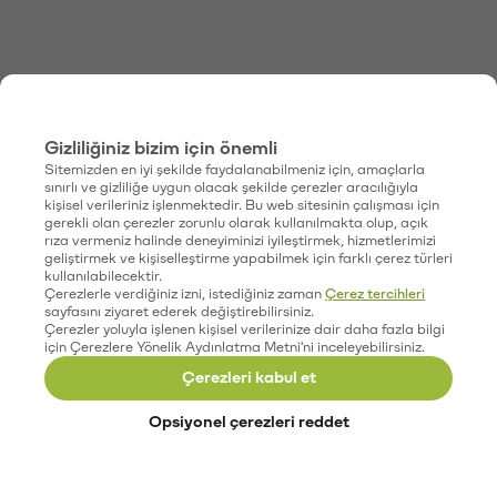
Gizliliğiniz bizim için önemli
Sitemizden en iyi şekilde faydalanabilmeniz için, amaçlarla
sınırlı ve gizliliğe uygun olacak şekilde çerezler aracılığıyla
kişisel verileriniz işlenmektedir. Bu web sitesinin çalışması için
gerekli olan çerezler zorunlu olarak kullanılmakta olup, açık
rıza vermeniz halinde deneyiminizi iyileştirmek, hizmetlerimizi
geliştirmek ve kişiselleştirme yapabilmek için farklı çerez türleri
kullanılabilecektir.
Çerezlerle verdiğiniz izni, istediğiniz zaman
Çerez tercihleri
sayfasını ziyaret ederek değiştirebilirsiniz.
Çerezler yoluyla işlenen kişisel verilerinize dair daha fazla bilgi
için Çerezlere Yönelik Aydınlatma Metni'ni inceleyebilirsiniz.
Çerezleri kabul et
Opsiyonel çerezleri reddet