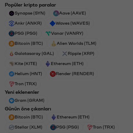
Popüler kripto paralar
Synapse (SYN)
Aave (AAVE)
Ankr (ANKR)
Waves (WAVES)
PSG (PSG)
Vanar (VANRY)
Bitcoin (BTC)
Alien Worlds (TLM)
Galatasaray (GAL)
Ripple (XRP)
Kite (KITE)
Ethereum (ETH)
Helium (HNT)
Render (RENDER)
Tron (TRX)
Yeni eklenenler
Gram (GRAM)
Günün öne çıkanları
Bitcoin (BTC)
Ethereum (ETH)
Stellar (XLM)
PSG (PSG)
Tron (TRX)