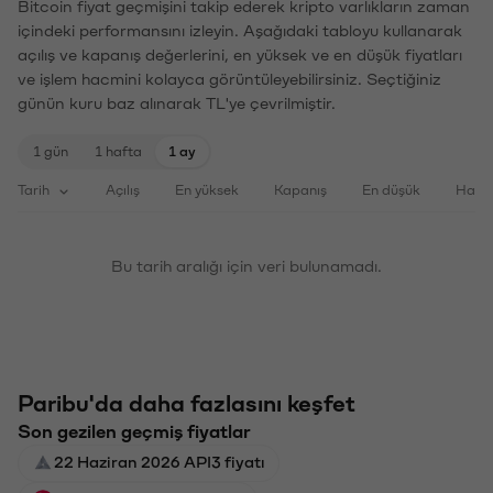
Bitcoin fiyat geçmişini takip ederek kripto varlıkların zaman
içindeki performansını izleyin. Aşağıdaki tabloyu kullanarak
açılış ve kapanış değerlerini, en yüksek ve en düşük fiyatları
ve işlem hacmini kolayca görüntüleyebilirsiniz. Seçtiğiniz
günün kuru baz alınarak TL'ye çevrilmiştir.
1 gün
1 hafta
1 ay
Tarih
Açılış
En yüksek
Kapanış
En düşük
Haci
Bu tarih aralığı için veri bulunamadı.
Paribu'da daha fazlasını keşfet
Son gezilen geçmiş fiyatlar
22 Haziran 2026 API3 fiyatı