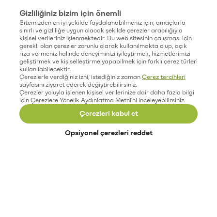
Gizliliğiniz bizim için önemli
Sitemizden en iyi şekilde faydalanabilmeniz için, amaçlarla
sınırlı ve gizliliğe uygun olacak şekilde çerezler aracılığıyla
kişisel verileriniz işlenmektedir. Bu web sitesinin çalışması için
gerekli olan çerezler zorunlu olarak kullanılmakta olup, açık
rıza vermeniz halinde deneyiminizi iyileştirmek, hizmetlerimizi
geliştirmek ve kişiselleştirme yapabilmek için farklı çerez türleri
kullanılabilecektir.
Çerezlerle verdiğiniz izni, istediğiniz zaman
Çerez tercihleri
sayfasını ziyaret ederek değiştirebilirsiniz.
Çerezler yoluyla işlenen kişisel verilerinize dair daha fazla bilgi
için Çerezlere Yönelik Aydınlatma Metni'ni inceleyebilirsiniz.
Çerezleri kabul et
Opsiyonel çerezleri reddet
Paribu’yu keşfet
Eğitimler