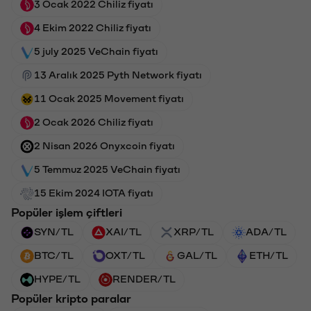
3 Ocak 2022 Chiliz fiyatı
4 Ekim 2022 Chiliz fiyatı
5 july 2025 VeChain fiyatı
13 Aralık 2025 Pyth Network fiyatı
11 Ocak 2025 Movement fiyatı
2 Ocak 2026 Chiliz fiyatı
2 Nisan 2026 Onyxcoin fiyatı
5 Temmuz 2025 VeChain fiyatı
15 Ekim 2024 IOTA fiyatı
Popüler işlem çiftleri
SYN/TL
XAI/TL
XRP/TL
ADA/TL
BTC/TL
OXT/TL
GAL/TL
ETH/TL
HYPE/TL
RENDER/TL
Popüler kripto paralar