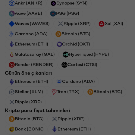
Ankr (ANKR)
Synapse (SYN)
Aave (AAVE)
PSG (PSG)
Waves (WAVES)
Ripple (XRP)
Xai (XAI)
Cardano (ADA)
Bitcoin (BTC)
Ethereum (ETH)
Orchid (OXT)
Galatasaray (GAL)
Hyperliquid (HYPE)
Render (RENDER)
Cartesi (CTSI)
Günün öne çıkanları
Ethereum (ETH)
Cardano (ADA)
Stellar (XLM)
Tron (TRX)
Bitcoin (BTC)
Ripple (XRP)
Kripto para fiyat tahminleri
Bitcoin (BTC)
Ripple (XRP)
Bonk (BONK)
Ethereum (ETH)