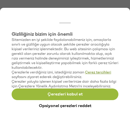
Gizliliğiniz bizim için önemli
Sitemizden en iyi şekilde faydalanabilmeniz için, amaçlarla
sınırlı ve gizliliğe uygun olacak şekilde çerezler aracılığıyla
kişisel verileriniz işlenmektedir. Bu web sitesinin çalışması için
gerekli olan çerezler zorunlu olarak kullanılmakta olup, açık
rıza vermeniz halinde deneyiminizi iyileştirmek, hizmetlerimizi
geliştirmek ve kişiselleştirme yapabilmek için farklı çerez türleri
kullanılabilecektir.
Çerezlerle verdiğiniz izni, istediğiniz zaman
Çerez tercihleri
sayfasını ziyaret ederek değiştirebilirsiniz.
Çerezler yoluyla işlenen kişisel verilerinize dair daha fazla bilgi
için Çerezlere Yönelik Aydınlatma Metni'ni inceleyebilirsiniz.
Çerezleri kabul et
Opsiyonel çerezleri reddet