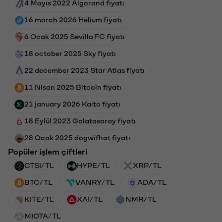
4 Mayıs 2022 Algorand fiyatı
16 march 2026 Helium fiyatı
6 Ocak 2025 Sevilla FC fiyatı
18 october 2025 Sky fiyatı
22 december 2023 Star Atlas fiyatı
11 Nisan 2025 Bitcoin fiyatı
21 january 2026 Kaito fiyatı
18 Eylül 2023 Galatasaray fiyatı
28 Ocak 2025 dogwifhat fiyatı
Popüler işlem çiftleri
CTSI/TL
HYPE/TL
XRP/TL
BTC/TL
VANRY/TL
ADA/TL
KITE/TL
XAI/TL
NMR/TL
MIOTA/TL