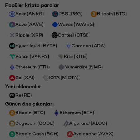
Popüler kripto paralar
Ankr (ANKR)
PSG (PSG)
Bitcoin (BTC)
Aave (AAVE)
Waves (WAVES)
Ripple (XRP)
Cartesi (CTSI)
Hyperliquid (HYPE)
Cardano (ADA)
Vanar (VANRY)
Kite (KITE)
Ethereum (ETH)
Numeraire (NMR)
Xai (XAI)
IOTA (MIOTA)
Yeni eklenenler
Re (RE)
Günün öne çıkanları
Bitcoin (BTC)
Ethereum (ETH)
Dogecoin (DOGE)
Algorand (ALGO)
Bitcoin Cash (BCH)
Avalanche (AVAX)