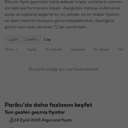
Bitcoin fiyat geçmişini takip ederek kripto varlıkların zaman
içindeki performansını izleyin. Aşağıdaki tabloyu kullanarak
açılış ve kapanış değerlerini, en yüksek ve en düşük fiyatları
ve işlem hacmini kolayca görüntüleyebilirsiniz. Seçtiğiniz
günün kuru baz alınarak TL'ye çevrilmiştir.
1 gün
1 hafta
1 ay
Tarih
Açılış
En yüksek
Kapanış
En düşük
Haci
Bu tarih aralığı için veri bulunamadı.
Paribu'da daha fazlasını keşfet
Son gezilen geçmiş fiyatlar
18 Eylül 2025 Algorand fiyatı