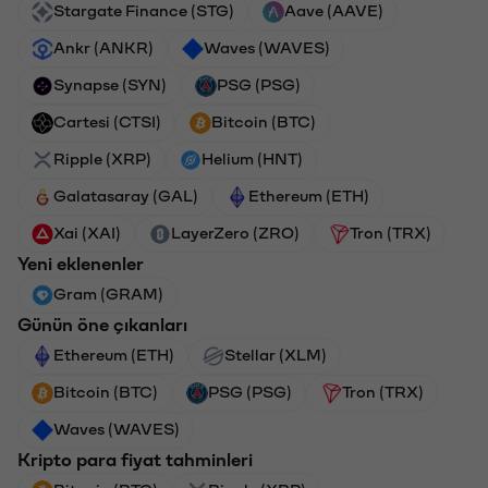
Stargate Finance (STG)
Aave (AAVE)
Ankr (ANKR)
Waves (WAVES)
Synapse (SYN)
PSG (PSG)
Cartesi (CTSI)
Bitcoin (BTC)
Ripple (XRP)
Helium (HNT)
Galatasaray (GAL)
Ethereum (ETH)
Xai (XAI)
LayerZero (ZRO)
Tron (TRX)
Yeni eklenenler
Gram (GRAM)
Günün öne çıkanları
Ethereum (ETH)
Stellar (XLM)
Bitcoin (BTC)
PSG (PSG)
Tron (TRX)
Waves (WAVES)
Kripto para fiyat tahminleri