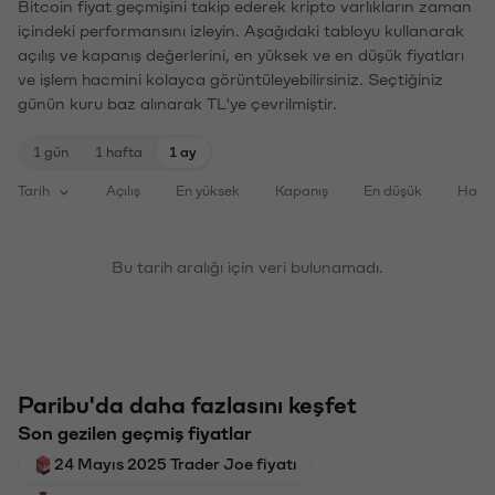
Bitcoin fiyat geçmişini takip ederek kripto varlıkların zaman
içindeki performansını izleyin. Aşağıdaki tabloyu kullanarak
açılış ve kapanış değerlerini, en yüksek ve en düşük fiyatları
ve işlem hacmini kolayca görüntüleyebilirsiniz. Seçtiğiniz
günün kuru baz alınarak TL'ye çevrilmiştir.
1 gün
1 hafta
1 ay
Tarih
Açılış
En yüksek
Kapanış
En düşük
Haci
Bu tarih aralığı için veri bulunamadı.
Paribu'da daha fazlasını keşfet
Son gezilen geçmiş fiyatlar
24 Mayıs 2025 Trader Joe fiyatı