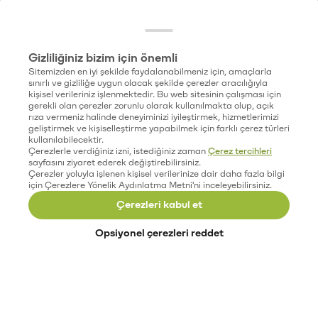
Gizliliğiniz bizim için önemli
Sitemizden en iyi şekilde faydalanabilmeniz için, amaçlarla
sınırlı ve gizliliğe uygun olacak şekilde çerezler aracılığıyla
kişisel verileriniz işlenmektedir. Bu web sitesinin çalışması için
gerekli olan çerezler zorunlu olarak kullanılmakta olup, açık
rıza vermeniz halinde deneyiminizi iyileştirmek, hizmetlerimizi
geliştirmek ve kişiselleştirme yapabilmek için farklı çerez türleri
kullanılabilecektir.
Çerezlerle verdiğiniz izni, istediğiniz zaman
Çerez tercihleri
sayfasını ziyaret ederek değiştirebilirsiniz.
Çerezler yoluyla işlenen kişisel verilerinize dair daha fazla bilgi
için Çerezlere Yönelik Aydınlatma Metni'ni inceleyebilirsiniz.
Çerezleri kabul et
Opsiyonel çerezleri reddet