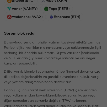
Bitcoin (BTC)
Ripple (XRP)
Vanar (VANRY)
Pepe (PEPE)
Avalanche (AVAX)
Ethereum (ETH)
Sorumluluk reddi
Bu sayfada yer alan bilgiler yatırım tavsiyesi niteliği taşımaz.
Paribu, dijital varlıkların alım-satımı veya saklanmasıyla ilgili
herhangi bir öneride bulunmaz. Kripto varlıklar (stablecoin
ve NFT'ler dahil), yüksek volatiliteye sahiptir ve ani değer
kayıpları yaşanabilir.
Dijital varlık işlemleri yapmadan önce finansal durumunuzu
dikkatlice değerlendirin ve gerekli durumlarda hukuk, vergi
veya yatırım danışmanınızdan destek alın.
Paribu, üçüncü taraf web sitelerinin (TPW) içeriklerinden
veya kullanımından kaynaklanabilecek zarar, kayıp veya
diğer sonuçlardan sorumlu değildir. TPW kullanımı,
varlıklarınızda kayıp veya değer düşüşüne yol açabilir. Bazı