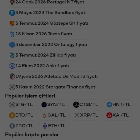
24 Ocak 2026 Portugal NT fiyatı
3 Mayıs 2023 The Sandbox fiyatı
3 Temmuz 2024 Göztepe SK fiyatı
18 Nisan 2026 Tezos fiyatı
3 december 2022 Ontology fiyatı
3 Temmuz 2024 Zilliqa fiyatı
14 Ekim 2022 Ankr fiyatı
19 june 2026 Atletico De Madrid fiyatı
5 Kasım 2022 Stargate Finance fiyatı
Popüler işlem çiftleri
STG/TL
SYN/TL
CTSI/TL
HNT/TL
BTC/TL
GAL/TL
XRP/TL
XAI/TL
ZRO/TL
ETH/TL
Popüler kripto paralar