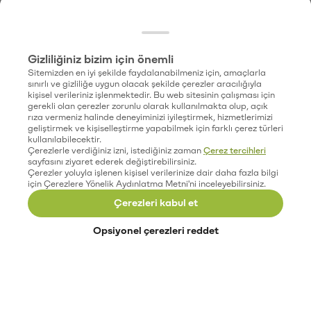
Gizliliğiniz bizim için önemli
Sitemizden en iyi şekilde faydalanabilmeniz için, amaçlarla
sınırlı ve gizliliğe uygun olacak şekilde çerezler aracılığıyla
kişisel verileriniz işlenmektedir. Bu web sitesinin çalışması için
gerekli olan çerezler zorunlu olarak kullanılmakta olup, açık
rıza vermeniz halinde deneyiminizi iyileştirmek, hizmetlerimizi
geliştirmek ve kişiselleştirme yapabilmek için farklı çerez türleri
kullanılabilecektir.
Çerezlerle verdiğiniz izni, istediğiniz zaman
Çerez tercihleri
sayfasını ziyaret ederek değiştirebilirsiniz.
Çerezler yoluyla işlenen kişisel verilerinize dair daha fazla bilgi
için Çerezlere Yönelik Aydınlatma Metni'ni inceleyebilirsiniz.
Çerezleri kabul et
Opsiyonel çerezleri reddet