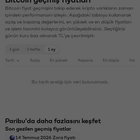
Bitcoin geçmiş fiyatları
Bitcoin fiyat geçmişini takip ederek kripto varlıkların zaman
içindeki performansını izleyin. Aşağıdaki tabloyu kullanarak
açılış ve kapanış değerlerini, en yüksek ve en düşük fiyatları
ve işlem hacmini kolayca görüntüleyebilirsiniz. Seçtiğiniz
günün kuru baz alınarak TL'ye çevrilmiştir.
1 gün
1 hafta
1 ay
Tarih
Açılış
En yüksek
Kapanış
En düşük
Haci
Bu tarih aralığı için veri bulunamadı.
Paribu'da daha fazlasını keşfet
Son gezilen geçmiş fiyatlar
14 Temmuz 2026 Zora fiyatı