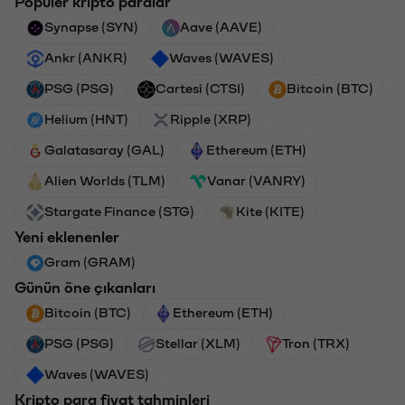
Popüler kripto paralar
Synapse (SYN)
Aave (AAVE)
Ankr (ANKR)
Waves (WAVES)
PSG (PSG)
Cartesi (CTSI)
Bitcoin (BTC)
Helium (HNT)
Ripple (XRP)
Galatasaray (GAL)
Ethereum (ETH)
Alien Worlds (TLM)
Vanar (VANRY)
Stargate Finance (STG)
Kite (KITE)
Yeni eklenenler
Gram (GRAM)
Günün öne çıkanları
Bitcoin (BTC)
Ethereum (ETH)
PSG (PSG)
Stellar (XLM)
Tron (TRX)
Waves (WAVES)
Kripto para fiyat tahminleri