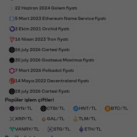
22 Haziran 2024 Golem fiyatı
5 Mart 2023 Ethereum Name Service fiyatı
3 Ekim 2021 Orchid fiyatı
16 Nisan 2023 Tron fiyatı
26 july 2026 Cartesi fiyatı
30 july 2026 Goatseus Maximus fiyatı
7 Mart 2026 Polkadot fiyatı
14 Mayıs 2022 Decentraland fiyatı
28 july 2026 Cartesi fiyatı
Popüler işlem çiftleri
SYN/TL
CTSI/TL
HNT/TL
BTC/TL
XRP/TL
GAL/TL
TLM/TL
VANRY/TL
STG/TL
ETH/TL