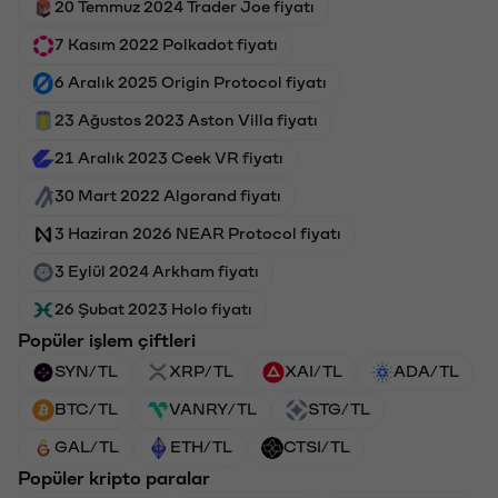
20 Temmuz 2024 Trader Joe fiyatı
7 Kasım 2022 Polkadot fiyatı
6 Aralık 2025 Origin Protocol fiyatı
23 Ağustos 2023 Aston Villa fiyatı
21 Aralık 2023 Ceek VR fiyatı
30 Mart 2022 Algorand fiyatı
3 Haziran 2026 NEAR Protocol fiyatı
3 Eylül 2024 Arkham fiyatı
26 Şubat 2023 Holo fiyatı
Popüler işlem çiftleri
SYN/TL
XRP/TL
XAI/TL
ADA/TL
BTC/TL
VANRY/TL
STG/TL
GAL/TL
ETH/TL
CTSI/TL
Popüler kripto paralar