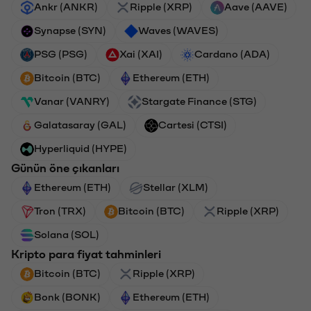
Ankr (ANKR)
Ripple (XRP)
Aave (AAVE)
Synapse (SYN)
Waves (WAVES)
PSG (PSG)
Xai (XAI)
Cardano (ADA)
Bitcoin (BTC)
Ethereum (ETH)
Vanar (VANRY)
Stargate Finance (STG)
Galatasaray (GAL)
Cartesi (CTSI)
Hyperliquid (HYPE)
Günün öne çıkanları
Ethereum (ETH)
Stellar (XLM)
Tron (TRX)
Bitcoin (BTC)
Ripple (XRP)
Solana (SOL)
Kripto para fiyat tahminleri
Bitcoin (BTC)
Ripple (XRP)
Bonk (BONK)
Ethereum (ETH)