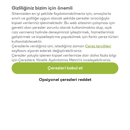
Gizliliğiniz bizim için önemli
Sitemizden en iyi şekilde faydalanabilmeniz için, amaçlarla
sınırlı ve gizliliğe uygun olacak şekilde çerezler aracılığıyla
kişisel verileriniz işlenmektedir. Bu web sitesinin çalışması için
gerekli olan çerezler zorunlu olarak kullanılmakta olup, açık
rıza vermeniz halinde deneyiminizi iyileştirmek, hizmetlerimizi
geliştirmek ve kişiselleştirme yapabilmek için farklı çerez türleri
kullanılabilecektir.
Çerezlerle verdiğiniz izni, istediğiniz zaman
Çerez tercihleri
sayfasını ziyaret ederek değiştirebilirsiniz.
Çerezler yoluyla işlenen kişisel verilerinize dair daha fazla bilgi
için Çerezlere Yönelik Aydınlatma Metni'ni inceleyebilirsiniz.
Çerezleri kabul et
Opsiyonel çerezleri reddet
Paribu’yu keşfet
Eğitimler