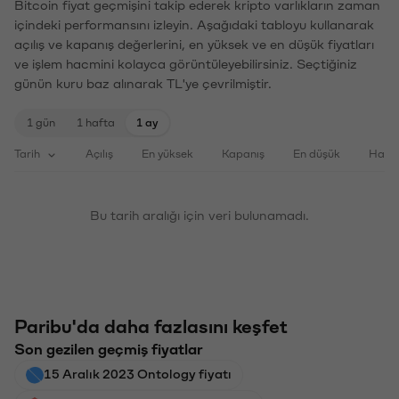
Bitcoin fiyat geçmişini takip ederek kripto varlıkların zaman
içindeki performansını izleyin. Aşağıdaki tabloyu kullanarak
açılış ve kapanış değerlerini, en yüksek ve en düşük fiyatları
ve işlem hacmini kolayca görüntüleyebilirsiniz. Seçtiğiniz
günün kuru baz alınarak TL'ye çevrilmiştir.
1 gün
1 hafta
1 ay
Tarih
Açılış
En yüksek
Kapanış
En düşük
Haci
Bu tarih aralığı için veri bulunamadı.
Paribu'da daha fazlasını keşfet
Son gezilen geçmiş fiyatlar
15 Aralık 2023 Ontology fiyatı