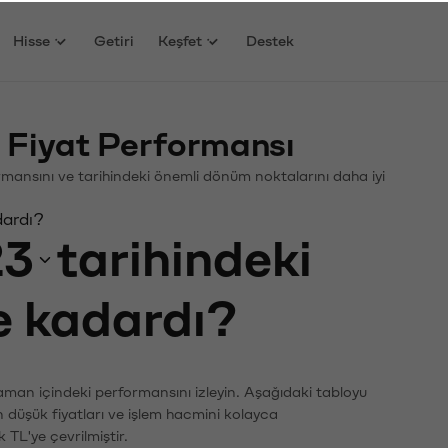
Hisse
Getiri
Keşfet
Destek
 Fiyat Performansı
rformansını ve tarihindeki önemli dönüm noktalarını daha iyi
dardı?
23
tarihindeki
ne kadardı?
zaman içindeki performansını izleyin. Aşağıdaki tabloyu
n düşük fiyatları ve işlem hacmini kolayca
 TL'ye çevrilmiştir.