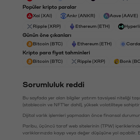
Popüler kripto paralar
Xai (XAI)
Ankr (ANKR)
Aave (AAVE)
Ripple (XRP)
Ethereum (ETH)
Hyperl
Günün öne çıkanları
Bitcoin (BTC)
Ethereum (ETH)
Carda
Kripto para fiyat tahminleri
Bitcoin (BTC)
Ripple (XRP)
Bonk (B
Sorumluluk reddi
Bu sayfada yer alan bilgiler yatırım tavsiyesi niteliği ta
(stablecoin ve NFT'ler dahil), yüksek volatiliteye sahipti
Dijital varlık işlemleri yapmadan önce finansal durumu
Paribu, üçüncü taraf web sitelerinin (TPW) içeriklerin
varlıklarınızda kayıp veya değer düşüşüne yol açabilir. 