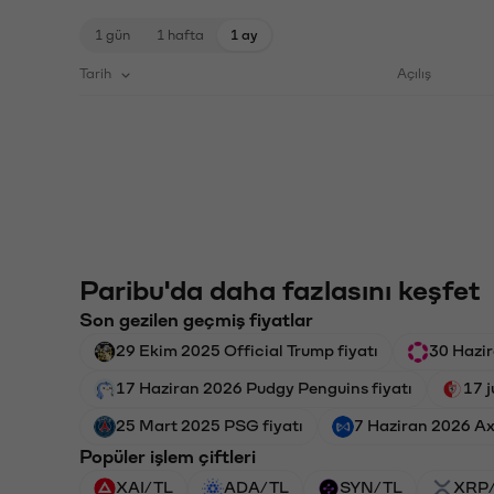
1 gün
1 hafta
1 ay
Tarih
Açılış
Paribu'da daha fazlasını keşfet
Son gezilen geçmiş fiyatlar
29 Ekim 2025 Official Trump fiyatı
30 Hazir
17 Haziran 2026 Pudgy Penguins fiyatı
17 
25 Mart 2025 PSG fiyatı
7 Haziran 2026 Axie
Popüler işlem çiftleri
XAI/TL
ADA/TL
SYN/TL
XRP