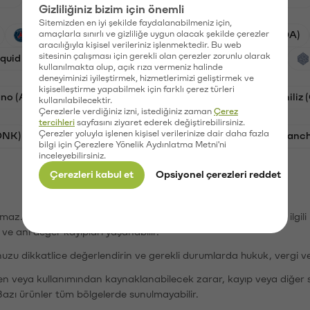
Gizliliğiniz bizim için önemli
Sitemizden en iyi şekilde faydalanabilmeniz için,
PSG (PSG)
amaçlarla sınırlı ve gizliliğe uygun olacak şekilde çerezler
Waves (WAVES)
Cardano (ADA)
aracılığıyla kişisel verileriniz işlenmektedir. Bu web
sitesinin çalışması için gerekli olan çerezler zorunlu olarak
iquid (HYPE)
Galatasaray (GAL)
Orchid (OXT)
kullanılmakta olup, açık rıza vermeniz halinde
deneyiminizi iyileştirmek, hizmetlerimizi geliştirmek ve
kişiselleştirme yapabilmek için farklı çerez türleri
no (ADA)
Bat (BAT)
Dogecoin (DOGE)
Chiliz
kullanılabilecektir.
Çerezlerle verdiğiniz izni, istediğiniz zaman
Çerez
tercihleri
sayfasını ziyaret ederek değiştirebilirsiniz.
Çerezler yoluyla işlenen kişisel verilerinize dair daha fazla
ONK)
Ethereum (ETH)
Synapse (SYN)
Avalanc
bilgi için Çerezlere Yönelik Aydınlatma Metni'ni
inceleyebilirsiniz.
Çerezleri kabul et
Opsiyonel çerezleri reddet
şımaz. Paribu, dijital varlıkların alım-satımı veya saklanmasıyla ilgi
r ve ani değer kayıpları yaşanabilir.
nuzu dikkatlice değerlendirin ve gerekli durumlarda hukuk, vergi v
den veya kullanımından kaynaklanabilecek zarar, kayıp veya diğer 
Bazı ürünler tüm bölgelerde sunulmayabilir.