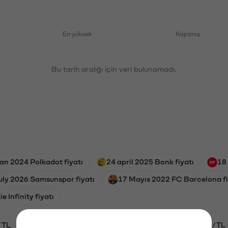
En yüksek
Kapanış
Bu tarih aralığı için veri bulunamadı.
an 2024 Polkadot fiyatı
24 april 2025 Bonk fiyatı
18
july 2026 Samsunspor fiyatı
17 Mayıs 2022 FC Barcelona fi
 Infinity fiyatı
/TL
HYPE/TL
BTC/TL
GAL/TL
ETH/TL