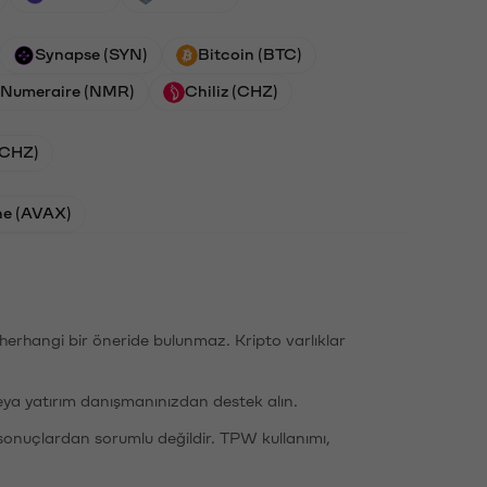
Synapse (SYN)
Bitcoin (BTC)
Numeraire (NMR)
Chiliz (CHZ)
 (CHZ)
he (AVAX)
li herhangi bir öneride bulunmaz. Kripto varlıklar
eya yatırım danışmanınızdan destek alın.
sonuçlardan sorumlu değildir. TPW kullanımı,