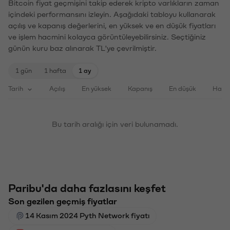
Bitcoin fiyat geçmişini takip ederek kripto varlıkların zaman
içindeki performansını izleyin. Aşağıdaki tabloyu kullanarak
açılış ve kapanış değerlerini, en yüksek ve en düşük fiyatları
ve işlem hacmini kolayca görüntüleyebilirsiniz. Seçtiğiniz
günün kuru baz alınarak TL'ye çevrilmiştir.
1 gün
1 hafta
1 ay
Tarih
Açılış
En yüksek
Kapanış
En düşük
Haci
Bu tarih aralığı için veri bulunamadı.
Paribu'da daha fazlasını keşfet
Son gezilen geçmiş fiyatlar
14 Kasım 2024 Pyth Network fiyatı