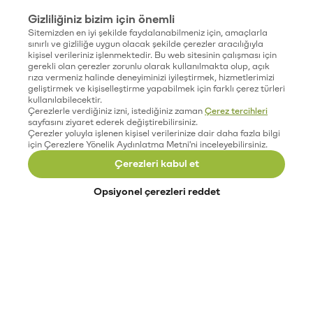
Gizliliğiniz bizim için önemli
Sitemizden en iyi şekilde faydalanabilmeniz için, amaçlarla
sınırlı ve gizliliğe uygun olacak şekilde çerezler aracılığıyla
kişisel verileriniz işlenmektedir. Bu web sitesinin çalışması için
gerekli olan çerezler zorunlu olarak kullanılmakta olup, açık
rıza vermeniz halinde deneyiminizi iyileştirmek, hizmetlerimizi
geliştirmek ve kişiselleştirme yapabilmek için farklı çerez türleri
kullanılabilecektir.
Çerezlerle verdiğiniz izni, istediğiniz zaman
Çerez tercihleri
sayfasını ziyaret ederek değiştirebilirsiniz.
Çerezler yoluyla işlenen kişisel verilerinize dair daha fazla bilgi
için Çerezlere Yönelik Aydınlatma Metni'ni inceleyebilirsiniz.
Çerezleri kabul et
Opsiyonel çerezleri reddet
Paribu’yu keşfet
Eğitimler