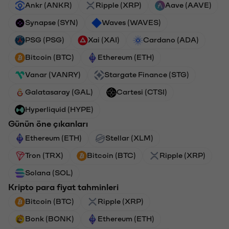
Ankr (ANKR)
Ripple (XRP)
Aave (AAVE)
Synapse (SYN)
Waves (WAVES)
PSG (PSG)
Xai (XAI)
Cardano (ADA)
Bitcoin (BTC)
Ethereum (ETH)
Vanar (VANRY)
Stargate Finance (STG)
Galatasaray (GAL)
Cartesi (CTSI)
Hyperliquid (HYPE)
Günün öne çıkanları
Ethereum (ETH)
Stellar (XLM)
Tron (TRX)
Bitcoin (BTC)
Ripple (XRP)
Solana (SOL)
Kripto para fiyat tahminleri
Bitcoin (BTC)
Ripple (XRP)
Bonk (BONK)
Ethereum (ETH)