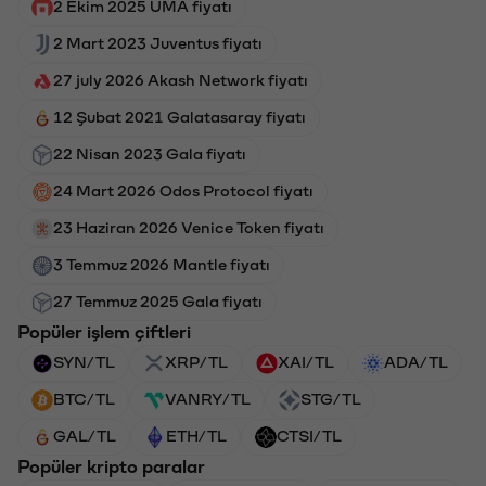
2 Ekim 2025 UMA fiyatı
2 Mart 2023 Juventus fiyatı
27 july 2026 Akash Network fiyatı
12 Şubat 2021 Galatasaray fiyatı
22 Nisan 2023 Gala fiyatı
24 Mart 2026 Odos Protocol fiyatı
23 Haziran 2026 Venice Token fiyatı
3 Temmuz 2026 Mantle fiyatı
27 Temmuz 2025 Gala fiyatı
Popüler işlem çiftleri
SYN/TL
XRP/TL
XAI/TL
ADA/TL
BTC/TL
VANRY/TL
STG/TL
GAL/TL
ETH/TL
CTSI/TL
Popüler kripto paralar