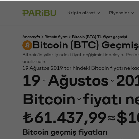
Kripto al/sat
Piyasalar
Anasayfa
Bitcoin fiyatı
Bitcoin (BTC) TL fiyat geçmişi
Bitcoin (BTC) Geçmiş
Bitcoin'in yıllar içindeki fiyat değişimini inceleyin. Pe
analiz edin.
19 Ağustos 2019 tarihindeki Bitcoin fiyatı ne ka
19
Ağustos
20
Bitcoin
fiyatı 
₺61.437,99
≈
$1
Bitcoin geçmiş fiyatları