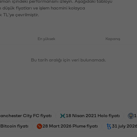
zaman içindeki performansını izleyin. Aşağıdaki tabloyu
n düşük fiyatları ve işlem hacmini kolayca
 TL'ye çevrilmiştir.
En yüksek
Kapanış
Bu tarih aralığı için veri bulunamadı.
anchester City FC fiyatı
18 Nisan 2021 Holo fiyatı
1
Bitcoin fiyatı
28 Mart 2026 Plume fiyatı
31 july 2026