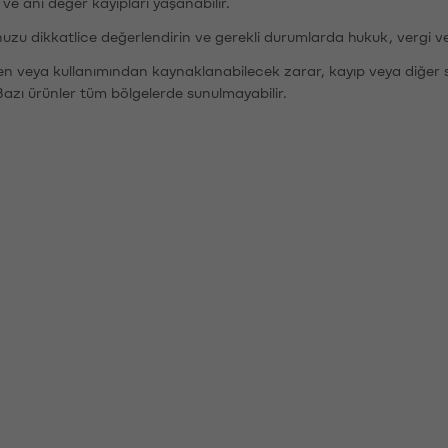
r ve ani değer kayıpları yaşanabilir.
nuzu dikkatlice değerlendirin ve gerekli durumlarda hukuk, vergi v
den veya kullanımından kaynaklanabilecek zarar, kayıp veya diğer 
Bazı ürünler tüm bölgelerde sunulmayabilir.