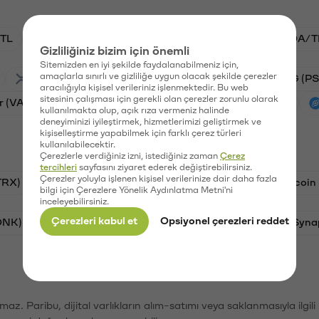
TL
BTC/TL
VANRY/TL
GAL/TL
ADA/T
Gizliliğiniz bizim için önemli
Sitemizden en iyi şekilde faydalanabilmeniz için,
amaçlarla sınırlı ve gizliliğe uygun olacak şekilde çerezler
Ripple (XRP)
Stargate Finance (STG)
PSG (PS
aracılığıyla kişisel verileriniz işlenmektedir. Bu web
sitesinin çalışması için gerekli olan çerezler zorunlu olarak
r (VANRY)
Galatasaray (GAL)
Ethereum (ETH)
kullanılmakta olup, açık rıza vermeniz halinde
deneyiminizi iyileştirmek, hizmetlerimizi geliştirmek ve
kişiselleştirme yapabilmek için farklı çerez türleri
kullanılabilecektir.
Çerezlerle verdiğiniz izni, istediğiniz zaman
Çerez
tercihleri
sayfasını ziyaret ederek değiştirebilirsiniz.
Çerezler yoluyla işlenen kişisel verilerinize dair daha fazla
TRX)
Bitcoin (BTC)
Ravencoin (RVN)
Litecoin
bilgi için Çerezlere Yönelik Aydınlatma Metni'ni
inceleyebilirsiniz.
Çerezleri kabul et
Opsiyonel çerezleri reddet
ONK)
Ethereum (ETH)
Avalanche (AVAX)
Syna
şımaz. Paribu, dijital varlıkların alım-satımı veya saklanmasıyla ilgi