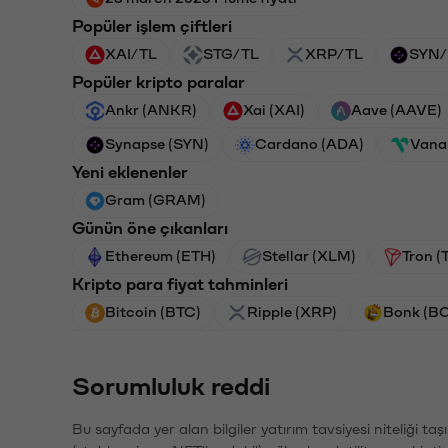
Popüler işlem çiftleri
XAI/TL
STG/TL
XRP/TL
SYN/
Popüler kripto paralar
Ankr (ANKR)
Xai (XAI)
Aave (AAVE)
Synapse (SYN)
Cardano (ADA)
Vana
Yeni eklenenler
Gram (GRAM)
Günün öne çıkanları
Ethereum (ETH)
Stellar (XLM)
Tron (
Kripto para fiyat tahminleri
Bitcoin (BTC)
Ripple (XRP)
Bonk (B
Sorumluluk reddi
Bu sayfada yer alan bilgiler yatırım tavsiyesi niteliği ta