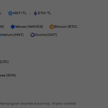
L
HNT/TL
ETH/TL
G)
Waves (WAVES)
Bitcoin (BTC)
Helium (HNT)
Orchid (OXT)
 (LTC)
pse (SYN)
li herhangi bir öneride bulunmaz. Kripto varlıklar