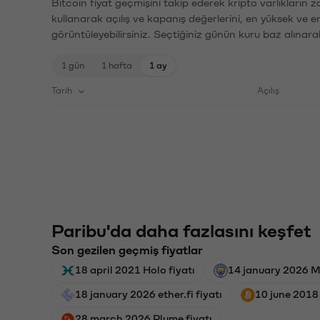
Bitcoin fiyat geçmişini takip ederek kripto varlıkların 
kullanarak açılış ve kapanış değerlerini, en yüksek ve e
görüntüleyebilirsiniz. Seçtiğiniz günün kuru baz alınarak
1 gün
1 hafta
1 ay
Tarih
Açılış
Paribu'da daha fazlasını keşfet
Son gezilen geçmiş fiyatlar
18 april 2021 Holo fiyatı
14 january 2026 M
18 january 2026 ether.fi fiyatı
10 june 2018 
28 march 2026 Plume fiyatı