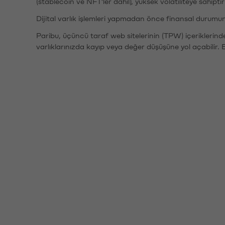
(stablecoin ve NFT'ler dahil), yüksek volatiliteye sahipti
Dijital varlık işlemleri yapmadan önce finansal durumu
Paribu, üçüncü taraf web sitelerinin (TPW) içeriklerin
varlıklarınızda kayıp veya değer düşüşüne yol açabilir. 