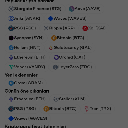
Popüler kripto paralar
Stargate Finance (STG)
Aave (AAVE)
Ankr (ANKR)
Waves (WAVES)
PSG (PSG)
Ripple (XRP)
Xai (XAI)
Synapse (SYN)
Bitcoin (BTC)
Helium (HNT)
Galatasaray (GAL)
Ethereum (ETH)
Orchid (OXT)
Vanar (VANRY)
LayerZero (ZRO)
Yeni eklenenler
Gram (GRAM)
Günün öne çıkanları
Ethereum (ETH)
Stellar (XLM)
PSG (PSG)
Bitcoin (BTC)
Tron (TRX)
Waves (WAVES)
Kripto para fiyat tahminleri