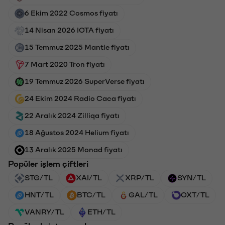
6 Ekim 2022 Cosmos fiyatı
14 Nisan 2026 IOTA fiyatı
15 Temmuz 2025 Mantle fiyatı
7 Mart 2020 Tron fiyatı
19 Temmuz 2026 SuperVerse fiyatı
24 Ekim 2024 Radio Caca fiyatı
22 Aralık 2024 Zilliqa fiyatı
18 Ağustos 2024 Helium fiyatı
13 Aralık 2025 Monad fiyatı
Popüler işlem çiftleri
STG/TL
XAI/TL
XRP/TL
SYN/TL
HNT/TL
BTC/TL
GAL/TL
OXT/TL
VANRY/TL
ETH/TL