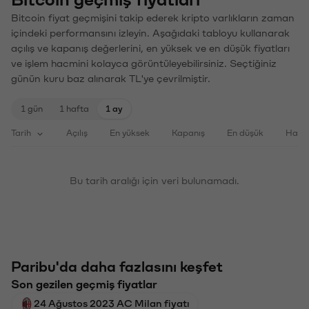
Bitcoin fiyat geçmişini takip ederek kripto varlıkların zaman
içindeki performansını izleyin. Aşağıdaki tabloyu kullanarak
açılış ve kapanış değerlerini, en yüksek ve en düşük fiyatları
ve işlem hacmini kolayca görüntüleyebilirsiniz. Seçtiğiniz
günün kuru baz alınarak TL'ye çevrilmiştir.
1 gün
1 hafta
1 ay
Tarih
Açılış
En yüksek
Kapanış
En düşük
Haci
Bu tarih aralığı için veri bulunamadı.
Paribu'da daha fazlasını keşfet
Son gezilen geçmiş fiyatlar
24 Ağustos 2023 AC Milan fiyatı