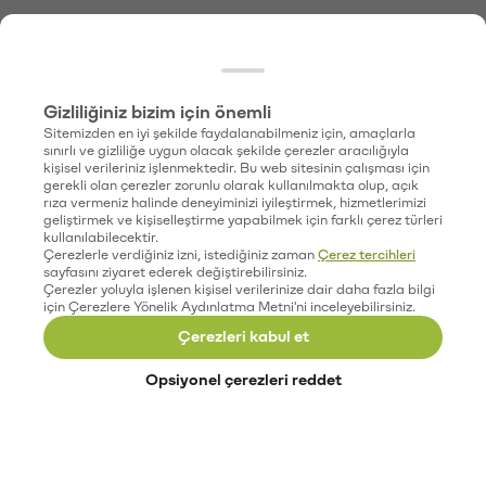
Gizliliğiniz bizim için önemli
Sitemizden en iyi şekilde faydalanabilmeniz için, amaçlarla
sınırlı ve gizliliğe uygun olacak şekilde çerezler aracılığıyla
kişisel verileriniz işlenmektedir. Bu web sitesinin çalışması için
gerekli olan çerezler zorunlu olarak kullanılmakta olup, açık
rıza vermeniz halinde deneyiminizi iyileştirmek, hizmetlerimizi
geliştirmek ve kişiselleştirme yapabilmek için farklı çerez türleri
kullanılabilecektir.
Çerezlerle verdiğiniz izni, istediğiniz zaman
Çerez tercihleri
sayfasını ziyaret ederek değiştirebilirsiniz.
Çerezler yoluyla işlenen kişisel verilerinize dair daha fazla bilgi
için Çerezlere Yönelik Aydınlatma Metni'ni inceleyebilirsiniz.
Çerezleri kabul et
Opsiyonel çerezleri reddet