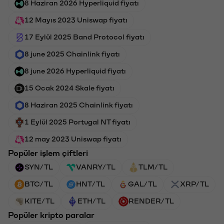
8 Haziran 2026 Hyperliquid fiyatı
12 Mayıs 2023 Uniswap fiyatı
17 Eylül 2025 Band Protocol fiyatı
8 june 2025 Chainlink fiyatı
8 june 2026 Hyperliquid fiyatı
15 Ocak 2024 Skale fiyatı
8 Haziran 2025 Chainlink fiyatı
1 Eylül 2025 Portugal NT fiyatı
12 may 2023 Uniswap fiyatı
Popüler işlem çiftleri
SYN/TL
VANRY/TL
TLM/TL
BTC/TL
HNT/TL
GAL/TL
XRP/TL
KITE/TL
ETH/TL
RENDER/TL
Popüler kripto paralar