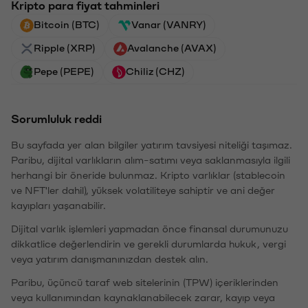
Kripto para fiyat tahminleri
Bitcoin (BTC)
Vanar (VANRY)
Ripple (XRP)
Avalanche (AVAX)
Pepe (PEPE)
Chiliz (CHZ)
Sorumluluk reddi
Bu sayfada yer alan bilgiler yatırım tavsiyesi niteliği taşımaz.
Paribu, dijital varlıkların alım-satımı veya saklanmasıyla ilgili
herhangi bir öneride bulunmaz. Kripto varlıklar (stablecoin
ve NFT'ler dahil), yüksek volatiliteye sahiptir ve ani değer
kayıpları yaşanabilir.
Dijital varlık işlemleri yapmadan önce finansal durumunuzu
dikkatlice değerlendirin ve gerekli durumlarda hukuk, vergi
veya yatırım danışmanınızdan destek alın.
Paribu, üçüncü taraf web sitelerinin (TPW) içeriklerinden
veya kullanımından kaynaklanabilecek zarar, kayıp veya