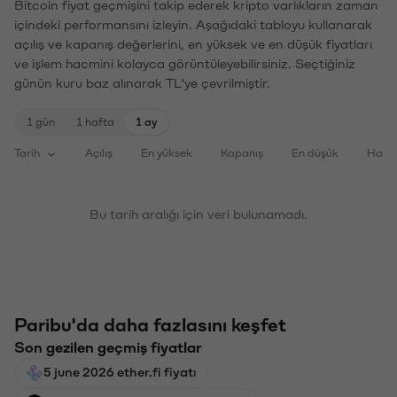
Bitcoin fiyat geçmişini takip ederek kripto varlıkların zaman
içindeki performansını izleyin. Aşağıdaki tabloyu kullanarak
açılış ve kapanış değerlerini, en yüksek ve en düşük fiyatları
ve işlem hacmini kolayca görüntüleyebilirsiniz. Seçtiğiniz
günün kuru baz alınarak TL'ye çevrilmiştir.
1 gün
1 hafta
1 ay
Tarih
Açılış
En yüksek
Kapanış
En düşük
Haci
Bu tarih aralığı için veri bulunamadı.
Paribu'da daha fazlasını keşfet
Son gezilen geçmiş fiyatlar
5 june 2026 ether.fi fiyatı