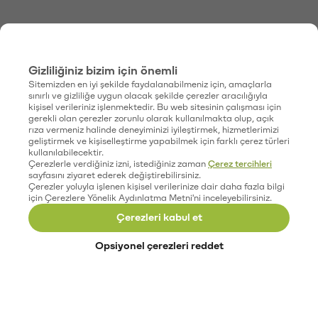
Gizliliğiniz bizim için önemli
Sitemizden en iyi şekilde faydalanabilmeniz için, amaçlarla
sınırlı ve gizliliğe uygun olacak şekilde çerezler aracılığıyla
kişisel verileriniz işlenmektedir. Bu web sitesinin çalışması için
gerekli olan çerezler zorunlu olarak kullanılmakta olup, açık
rıza vermeniz halinde deneyiminizi iyileştirmek, hizmetlerimizi
geliştirmek ve kişiselleştirme yapabilmek için farklı çerez türleri
kullanılabilecektir.
Çerezlerle verdiğiniz izni, istediğiniz zaman
Çerez tercihleri
sayfasını ziyaret ederek değiştirebilirsiniz.
Çerezler yoluyla işlenen kişisel verilerinize dair daha fazla bilgi
için Çerezlere Yönelik Aydınlatma Metni'ni inceleyebilirsiniz.
Çerezleri kabul et
Opsiyonel çerezleri reddet