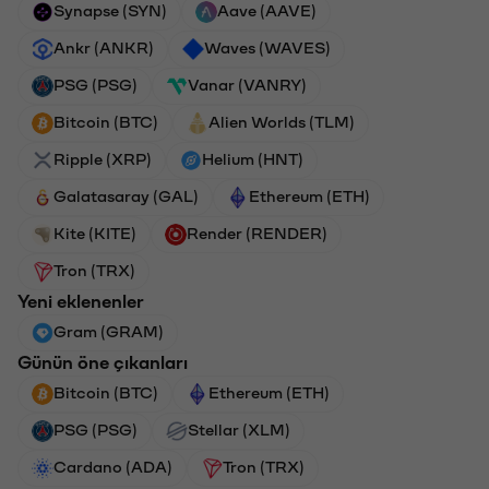
Synapse (SYN)
Aave (AAVE)
Ankr (ANKR)
Waves (WAVES)
PSG (PSG)
Vanar (VANRY)
Bitcoin (BTC)
Alien Worlds (TLM)
Ripple (XRP)
Helium (HNT)
Galatasaray (GAL)
Ethereum (ETH)
Kite (KITE)
Render (RENDER)
Tron (TRX)
Yeni eklenenler
Gram (GRAM)
Günün öne çıkanları
Bitcoin (BTC)
Ethereum (ETH)
PSG (PSG)
Stellar (XLM)
Cardano (ADA)
Tron (TRX)