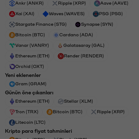
Ankr (ANKR)
Ripple (XRP)
Aave (AAVE)
Xai (XAI)
Waves (WAVES)
PSG (PSG)
Stargate Finance (STG)
Synapse (SYN)
Bitcoin (BTC)
Cardano (ADA)
Vanar (VANRY)
Galatasaray (GAL)
Ethereum (ETH)
Render (RENDER)
Orchid (OXT)
Yeni eklenenler
Gram (GRAM)
Günün öne çıkanları
Ethereum (ETH)
Stellar (XLM)
Tron (TRX)
Bitcoin (BTC)
Ripple (XRP)
Litecoin (LTC)
Kripto para fiyat tahminleri