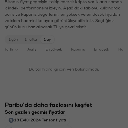
Bitcoin fiyat geçmişini takip ederek kripto varlıkların zaman
içindeki performansını izleyin. Aşağıdaki tabloyu kullanarak
açılış ve kapanış değerlerini, en yüksek ve en düşük fiyatları
ve işlem hacmini kolayca görüntüleyebilirsiniz. Seçtiğiniz
günün kuru baz alınarak TL'ye çevrilmiştir.
1 gün
1 hafta
1 ay
Tarih
Açılış
En yüksek
Kapanış
En düşük
Haci
Bu tarih aralığı için veri bulunamadı.
Paribu'da daha fazlasını keşfet
Son gezilen geçmiş fiyatlar
18 Eylül 2024 Tensor fiyatı