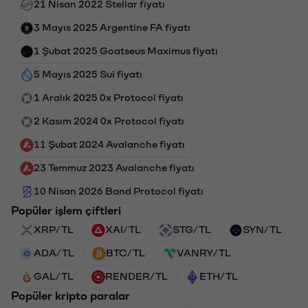
21 Nisan 2022 Stellar fiyatı
3 Mayıs 2025 Argentine FA fiyatı
1 Şubat 2025 Goatseus Maximus fiyatı
5 Mayıs 2025 Sui fiyatı
1 Aralık 2025 0x Protocol fiyatı
2 Kasım 2024 0x Protocol fiyatı
11 Şubat 2024 Avalanche fiyatı
23 Temmuz 2023 Avalanche fiyatı
10 Nisan 2026 Band Protocol fiyatı
Popüler işlem çiftleri
XRP/TL
XAI/TL
STG/TL
SYN/TL
ADA/TL
BTC/TL
VANRY/TL
GAL/TL
RENDER/TL
ETH/TL
Popüler kripto paralar