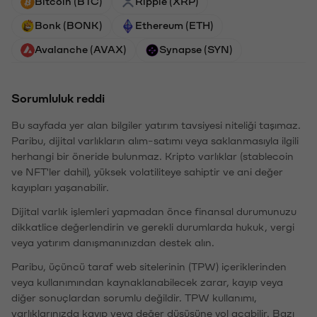
Bitcoin (BTC)
Ripple (XRP)
Bonk (BONK)
Ethereum (ETH)
Avalanche (AVAX)
Synapse (SYN)
Sorumluluk reddi
Bu sayfada yer alan bilgiler yatırım tavsiyesi niteliği taşımaz.
Paribu, dijital varlıkların alım-satımı veya saklanmasıyla ilgili
herhangi bir öneride bulunmaz. Kripto varlıklar (stablecoin
ve NFT'ler dahil), yüksek volatiliteye sahiptir ve ani değer
kayıpları yaşanabilir.
Dijital varlık işlemleri yapmadan önce finansal durumunuzu
dikkatlice değerlendirin ve gerekli durumlarda hukuk, vergi
veya yatırım danışmanınızdan destek alın.
Paribu, üçüncü taraf web sitelerinin (TPW) içeriklerinden
veya kullanımından kaynaklanabilecek zarar, kayıp veya
diğer sonuçlardan sorumlu değildir. TPW kullanımı,
varlıklarınızda kayıp veya değer düşüşüne yol açabilir. Bazı