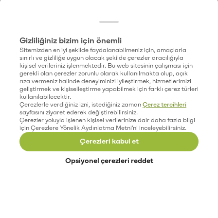
Gizliliğiniz bizim için önemli
Sitemizden en iyi şekilde faydalanabilmeniz için, amaçlarla
sınırlı ve gizliliğe uygun olacak şekilde çerezler aracılığıyla
kişisel verileriniz işlenmektedir. Bu web sitesinin çalışması için
gerekli olan çerezler zorunlu olarak kullanılmakta olup, açık
rıza vermeniz halinde deneyiminizi iyileştirmek, hizmetlerimizi
geliştirmek ve kişiselleştirme yapabilmek için farklı çerez türleri
kullanılabilecektir.
Çerezlerle verdiğiniz izni, istediğiniz zaman
Çerez tercihleri
sayfasını ziyaret ederek değiştirebilirsiniz.
Çerezler yoluyla işlenen kişisel verilerinize dair daha fazla bilgi
için Çerezlere Yönelik Aydınlatma Metni'ni inceleyebilirsiniz.
Çerezleri kabul et
Opsiyonel çerezleri reddet