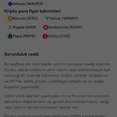
Waves (WAVES)
Kripto para fiyat tahminleri
Bitcoin (BTC)
Vanar (VANRY)
Ripple (XRP)
Avalanche (AVAX)
Pepe (PEPE)
Chiliz (CHZ)
Sorumluluk reddi
Bu sayfada yer alan bilgiler yatırım tavsiyesi niteliği taşımaz.
Paribu, dijital varlıkların alım-satımı veya saklanmasıyla ilgili
herhangi bir öneride bulunmaz. Kripto varlıklar (stablecoin
ve NFT'ler dahil), yüksek volatiliteye sahiptir ve ani değer
kayıpları yaşanabilir.
Dijital varlık işlemleri yapmadan önce finansal durumunuzu
dikkatlice değerlendirin ve gerekli durumlarda hukuk, vergi
veya yatırım danışmanınızdan destek alın.
Paribu, üçüncü taraf web sitelerinin (TPW) içeriklerinden