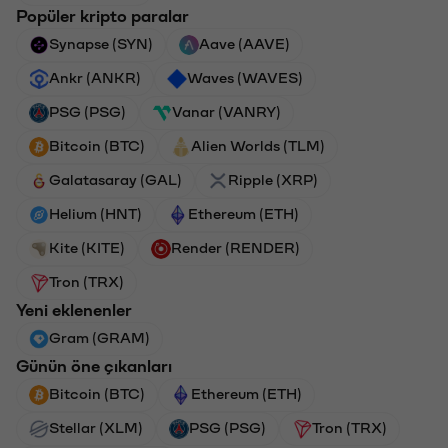
Popüler kripto paralar
Synapse (SYN)
Aave (AAVE)
Ankr (ANKR)
Waves (WAVES)
PSG (PSG)
Vanar (VANRY)
Bitcoin (BTC)
Alien Worlds (TLM)
Galatasaray (GAL)
Ripple (XRP)
Helium (HNT)
Ethereum (ETH)
Kite (KITE)
Render (RENDER)
Tron (TRX)
Yeni eklenenler
Gram (GRAM)
Günün öne çıkanları
Bitcoin (BTC)
Ethereum (ETH)
Stellar (XLM)
PSG (PSG)
Tron (TRX)