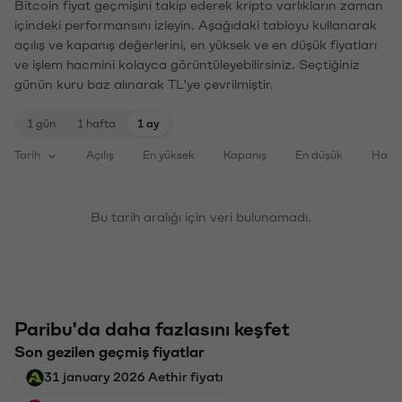
Bitcoin fiyat geçmişini takip ederek kripto varlıkların zaman
içindeki performansını izleyin. Aşağıdaki tabloyu kullanarak
açılış ve kapanış değerlerini, en yüksek ve en düşük fiyatları
ve işlem hacmini kolayca görüntüleyebilirsiniz. Seçtiğiniz
günün kuru baz alınarak TL'ye çevrilmiştir.
1 gün
1 hafta
1 ay
Tarih
Açılış
En yüksek
Kapanış
En düşük
Haci
Bu tarih aralığı için veri bulunamadı.
Paribu'da daha fazlasını keşfet
Son gezilen geçmiş fiyatlar
31 january 2026 Aethir fiyatı