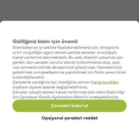
Gizliliğiniz bizim için önemli
Sitemizden en iyi şekilde faydalanabilmeniz için, amaçlarla
sınırlı ve gizliliğe uygun olacak şekilde çerezler aracılığıyla
kişisel verileriniz işlenmektedir. Bu web sitesinin çalışması için
gerekli olan çerezler zorunlu olarak kullanılmakta olup, açık
rıza vermeniz halinde deneyiminizi iyileştirmek, hizmetlerimizi
geliştirmek ve kişiselleştirme yapabilmek için farklı çerez türleri
kullanılabilecektir.
Çerezlerle verdiğiniz izni, istediğiniz zaman
Çerez tercihleri
sayfasını ziyaret ederek değiştirebilirsiniz.
Çerezler yoluyla işlenen kişisel verilerinize dair daha fazla bilgi
için Çerezlere Yönelik Aydınlatma Metni'ni inceleyebilirsiniz.
Çerezleri kabul et
Opsiyonel çerezleri reddet