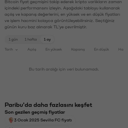
Bitcoin fiyat geçmişini takip ederek kripto varlıkların zaman
içindeki performansını izleyin. Aşağıdaki tabloyu kullanarak
açılış ve kapanış değerlerini, en yüksek ve en düşük fiyatları
ve işlem hacmini kolayca görüntüleyebilirsiniz. Seçtiğiniz
günün kuru baz alınarak TL'ye çevrilmiştir.
1 gün
1 hafta
1 ay
Tarih
Açılış
En yüksek
Kapanış
En düşük
Haci
Bu tarih aralığı için veri bulunamadı.
Paribu'da daha fazlasını keşfet
Son gezilen geçmiş fiyatlar
3 Ocak 2025 Sevilla FC fiyatı