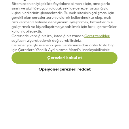
Sitemizden en iyi şekilde faydalanabilmeniz için, amaçlarla
sınırlı ve gizliliğe uygun olacak şekilde çerezler aracılığıyla
kişisel verileriniz işlenmektedir. Bu web sitesinin çalışması için
gerekli olan çerezler zorunlu olarak kullanılmakta olup, açık
rıza vermeniz halinde deneyiminizi iyileştirmek, hizmetlerimizi
geliştirmek ve kişiselleştirme yapabilmek için farklı çerez türleri
kullanılabilecektir.
Çerezlerle verdiğiniz izni, istediğiniz zaman
Çerez tercihleri
sayfasını ziyaret ederek değiştirebilirsiniz.
Çerezler yoluyla işlenen kişisel verilerinize dair daha fazla bilgi
için Çerezlere Yönelik Aydınlatma Metni'ni inceleyebilirsiniz.
Çerezleri kabul et
Opsiyonel çerezleri reddet
Paribu’yu keşfet
Eğitimler
Etkinlikler
Açık pozisyonlar