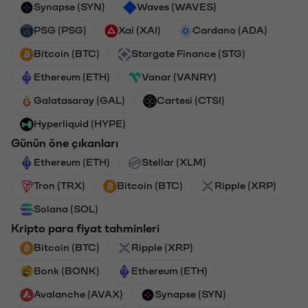
Synapse (SYN)
Waves (WAVES)
PSG (PSG)
Xai (XAI)
Cardano (ADA)
Bitcoin (BTC)
Stargate Finance (STG)
Ethereum (ETH)
Vanar (VANRY)
Galatasaray (GAL)
Cartesi (CTSI)
Hyperliquid (HYPE)
Günün öne çıkanları
Ethereum (ETH)
Stellar (XLM)
Tron (TRX)
Bitcoin (BTC)
Ripple (XRP)
Solana (SOL)
Kripto para fiyat tahminleri
Bitcoin (BTC)
Ripple (XRP)
Bonk (BONK)
Ethereum (ETH)
Avalanche (AVAX)
Synapse (SYN)