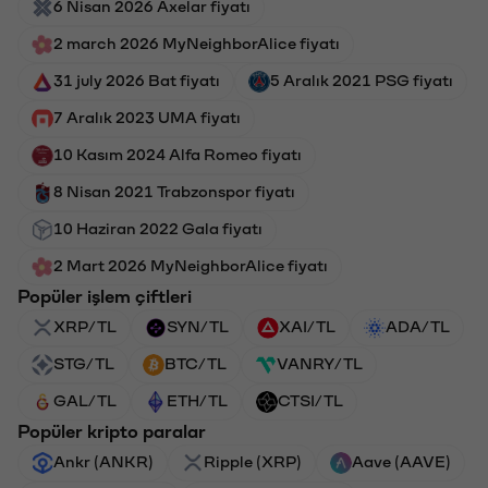
6 Nisan 2026 Axelar fiyatı
2 march 2026 MyNeighborAlice fiyatı
31 july 2026 Bat fiyatı
5 Aralık 2021 PSG fiyatı
7 Aralık 2023 UMA fiyatı
10 Kasım 2024 Alfa Romeo fiyatı
8 Nisan 2021 Trabzonspor fiyatı
10 Haziran 2022 Gala fiyatı
2 Mart 2026 MyNeighborAlice fiyatı
Popüler işlem çiftleri
XRP/TL
SYN/TL
XAI/TL
ADA/TL
STG/TL
BTC/TL
VANRY/TL
GAL/TL
ETH/TL
CTSI/TL
Popüler kripto paralar
Ankr (ANKR)
Ripple (XRP)
Aave (AAVE)