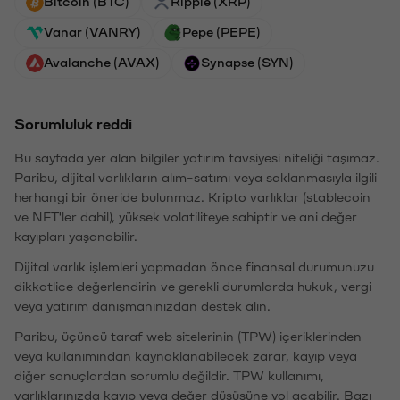
Bitcoin (BTC)
Ripple (XRP)
Vanar (VANRY)
Pepe (PEPE)
Avalanche (AVAX)
Synapse (SYN)
Sorumluluk reddi
Bu sayfada yer alan bilgiler yatırım tavsiyesi niteliği taşımaz.
Paribu, dijital varlıkların alım-satımı veya saklanmasıyla ilgili
herhangi bir öneride bulunmaz. Kripto varlıklar (stablecoin
ve NFT'ler dahil), yüksek volatiliteye sahiptir ve ani değer
kayıpları yaşanabilir.
Dijital varlık işlemleri yapmadan önce finansal durumunuzu
dikkatlice değerlendirin ve gerekli durumlarda hukuk, vergi
veya yatırım danışmanınızdan destek alın.
Paribu, üçüncü taraf web sitelerinin (TPW) içeriklerinden
veya kullanımından kaynaklanabilecek zarar, kayıp veya
diğer sonuçlardan sorumlu değildir. TPW kullanımı,
varlıklarınızda kayıp veya değer düşüşüne yol açabilir. Bazı