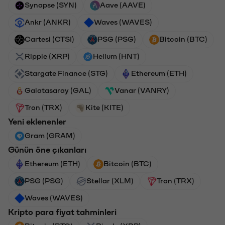
Synapse (SYN)
Aave (AAVE)
Ankr (ANKR)
Waves (WAVES)
Cartesi (CTSI)
PSG (PSG)
Bitcoin (BTC)
Ripple (XRP)
Helium (HNT)
Stargate Finance (STG)
Ethereum (ETH)
Galatasaray (GAL)
Vanar (VANRY)
Tron (TRX)
Kite (KITE)
Yeni eklenenler
Gram (GRAM)
Günün öne çıkanları
Ethereum (ETH)
Bitcoin (BTC)
PSG (PSG)
Stellar (XLM)
Tron (TRX)
Waves (WAVES)
Kripto para fiyat tahminleri