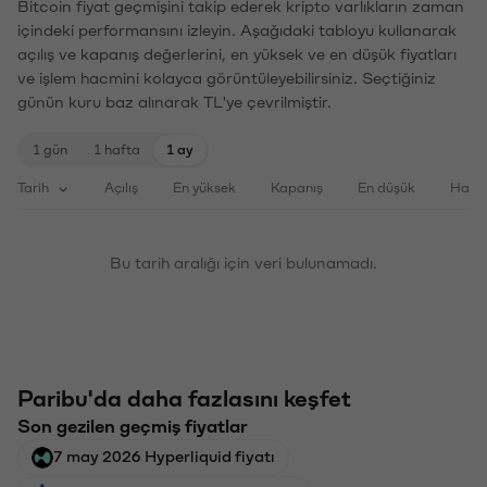
Bitcoin fiyat geçmişini takip ederek kripto varlıkların zaman
içindeki performansını izleyin. Aşağıdaki tabloyu kullanarak
açılış ve kapanış değerlerini, en yüksek ve en düşük fiyatları
ve işlem hacmini kolayca görüntüleyebilirsiniz. Seçtiğiniz
günün kuru baz alınarak TL'ye çevrilmiştir.
1 gün
1 hafta
1 ay
Tarih
Açılış
En yüksek
Kapanış
En düşük
Haci
Bu tarih aralığı için veri bulunamadı.
Paribu'da daha fazlasını keşfet
Son gezilen geçmiş fiyatlar
7 may 2026 Hyperliquid fiyatı