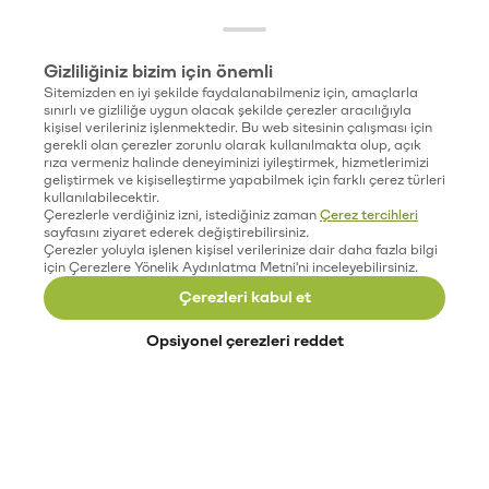
Gizliliğiniz bizim için önemli
Sitemizden en iyi şekilde faydalanabilmeniz için, amaçlarla
sınırlı ve gizliliğe uygun olacak şekilde çerezler aracılığıyla
kişisel verileriniz işlenmektedir. Bu web sitesinin çalışması için
gerekli olan çerezler zorunlu olarak kullanılmakta olup, açık
rıza vermeniz halinde deneyiminizi iyileştirmek, hizmetlerimizi
geliştirmek ve kişiselleştirme yapabilmek için farklı çerez türleri
kullanılabilecektir.
Çerezlerle verdiğiniz izni, istediğiniz zaman
Çerez tercihleri
sayfasını ziyaret ederek değiştirebilirsiniz.
Çerezler yoluyla işlenen kişisel verilerinize dair daha fazla bilgi
için Çerezlere Yönelik Aydınlatma Metni'ni inceleyebilirsiniz.
Çerezleri kabul et
Opsiyonel çerezleri reddet