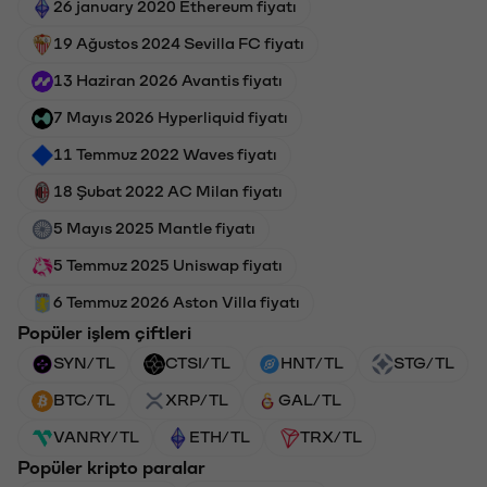
26 january 2020 Ethereum fiyatı
19 Ağustos 2024 Sevilla FC fiyatı
13 Haziran 2026 Avantis fiyatı
7 Mayıs 2026 Hyperliquid fiyatı
11 Temmuz 2022 Waves fiyatı
18 Şubat 2022 AC Milan fiyatı
5 Mayıs 2025 Mantle fiyatı
5 Temmuz 2025 Uniswap fiyatı
6 Temmuz 2026 Aston Villa fiyatı
Popüler işlem çiftleri
SYN/TL
CTSI/TL
HNT/TL
STG/TL
BTC/TL
XRP/TL
GAL/TL
VANRY/TL
ETH/TL
TRX/TL
Popüler kripto paralar