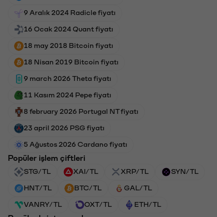
9 Aralık 2024 Radicle fiyatı
16 Ocak 2024 Quant fiyatı
18 may 2018 Bitcoin fiyatı
18 Nisan 2019 Bitcoin fiyatı
9 march 2026 Theta fiyatı
11 Kasım 2024 Pepe fiyatı
8 february 2026 Portugal NT fiyatı
23 april 2026 PSG fiyatı
5 Ağustos 2026 Cardano fiyatı
Popüler işlem çiftleri
STG/TL
XAI/TL
XRP/TL
SYN/TL
HNT/TL
BTC/TL
GAL/TL
VANRY/TL
OXT/TL
ETH/TL