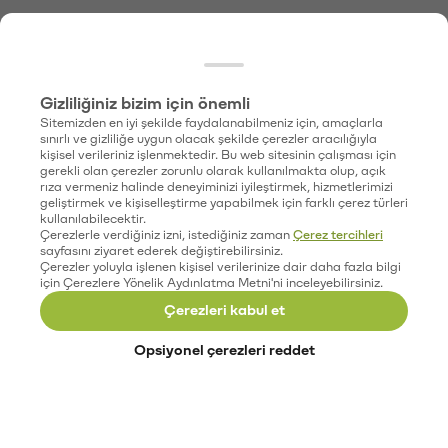
Gizliliğiniz bizim için önemli
Sitemizden en iyi şekilde faydalanabilmeniz için, amaçlarla
sınırlı ve gizliliğe uygun olacak şekilde çerezler aracılığıyla
kişisel verileriniz işlenmektedir. Bu web sitesinin çalışması için
gerekli olan çerezler zorunlu olarak kullanılmakta olup, açık
rıza vermeniz halinde deneyiminizi iyileştirmek, hizmetlerimizi
geliştirmek ve kişiselleştirme yapabilmek için farklı çerez türleri
kullanılabilecektir.
Çerezlerle verdiğiniz izni, istediğiniz zaman
Çerez tercihleri
sayfasını ziyaret ederek değiştirebilirsiniz.
Çerezler yoluyla işlenen kişisel verilerinize dair daha fazla bilgi
için Çerezlere Yönelik Aydınlatma Metni'ni inceleyebilirsiniz.
Çerezleri kabul et
Opsiyonel çerezleri reddet