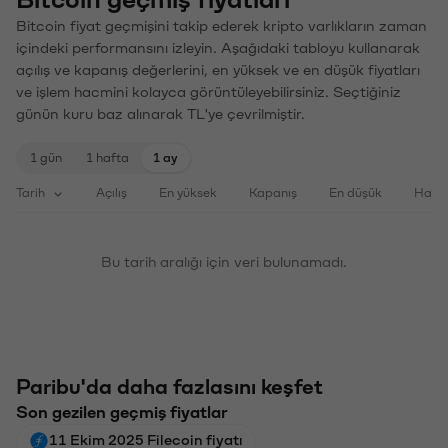
Bitcoin fiyat geçmişini takip ederek kripto varlıkların zaman
içindeki performansını izleyin. Aşağıdaki tabloyu kullanarak
açılış ve kapanış değerlerini, en yüksek ve en düşük fiyatları
ve işlem hacmini kolayca görüntüleyebilirsiniz. Seçtiğiniz
günün kuru baz alınarak TL'ye çevrilmiştir.
1 gün
1 hafta
1 ay
Tarih
Açılış
En yüksek
Kapanış
En düşük
Haci
Bu tarih aralığı için veri bulunamadı.
Paribu'da daha fazlasını keşfet
Son gezilen geçmiş fiyatlar
11 Ekim 2025 Filecoin fiyatı