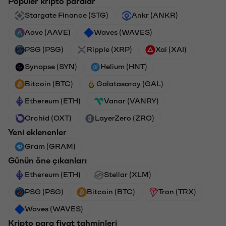
Popüler kripto paralar
Stargate Finance (STG)
Ankr (ANKR)
Aave (AAVE)
Waves (WAVES)
PSG (PSG)
Ripple (XRP)
Xai (XAI)
Synapse (SYN)
Helium (HNT)
Bitcoin (BTC)
Galatasaray (GAL)
Ethereum (ETH)
Vanar (VANRY)
Orchid (OXT)
LayerZero (ZRO)
Yeni eklenenler
Gram (GRAM)
Günün öne çıkanları
Ethereum (ETH)
Stellar (XLM)
PSG (PSG)
Bitcoin (BTC)
Tron (TRX)
Waves (WAVES)
Kripto para fiyat tahminleri