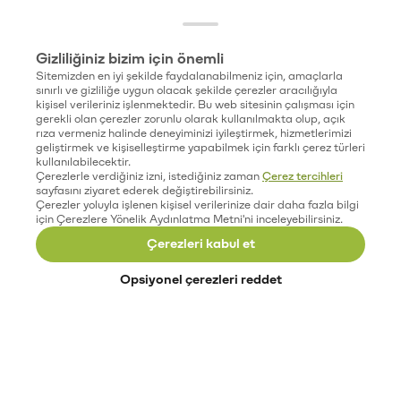
Gizliliğiniz bizim için önemli
Sitemizden en iyi şekilde faydalanabilmeniz için, amaçlarla
sınırlı ve gizliliğe uygun olacak şekilde çerezler aracılığıyla
kişisel verileriniz işlenmektedir. Bu web sitesinin çalışması için
gerekli olan çerezler zorunlu olarak kullanılmakta olup, açık
rıza vermeniz halinde deneyiminizi iyileştirmek, hizmetlerimizi
geliştirmek ve kişiselleştirme yapabilmek için farklı çerez türleri
kullanılabilecektir.
Çerezlerle verdiğiniz izni, istediğiniz zaman
Çerez tercihleri
sayfasını ziyaret ederek değiştirebilirsiniz.
Çerezler yoluyla işlenen kişisel verilerinize dair daha fazla bilgi
için Çerezlere Yönelik Aydınlatma Metni'ni inceleyebilirsiniz.
Çerezleri kabul et
Opsiyonel çerezleri reddet