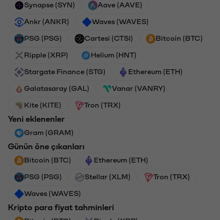
Synapse (SYN)
Aave (AAVE)
Ankr (ANKR)
Waves (WAVES)
PSG (PSG)
Cartesi (CTSI)
Bitcoin (BTC)
Ripple (XRP)
Helium (HNT)
Stargate Finance (STG)
Ethereum (ETH)
Galatasaray (GAL)
Vanar (VANRY)
Kite (KITE)
Tron (TRX)
Yeni eklenenler
Gram (GRAM)
Günün öne çıkanları
Bitcoin (BTC)
Ethereum (ETH)
PSG (PSG)
Stellar (XLM)
Tron (TRX)
Waves (WAVES)
Kripto para fiyat tahminleri