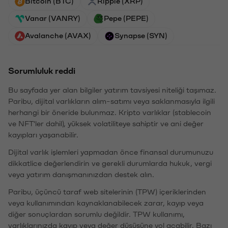
Bitcoin (BTC)
Ripple (XRP)
Vanar (VANRY)
Pepe (PEPE)
Avalanche (AVAX)
Synapse (SYN)
Sorumluluk reddi
Bu sayfada yer alan bilgiler yatırım tavsiyesi niteliği taşımaz.
Paribu, dijital varlıkların alım-satımı veya saklanmasıyla ilgili
herhangi bir öneride bulunmaz. Kripto varlıklar (stablecoin
ve NFT'ler dahil), yüksek volatiliteye sahiptir ve ani değer
kayıpları yaşanabilir.
Dijital varlık işlemleri yapmadan önce finansal durumunuzu
dikkatlice değerlendirin ve gerekli durumlarda hukuk, vergi
veya yatırım danışmanınızdan destek alın.
Paribu, üçüncü taraf web sitelerinin (TPW) içeriklerinden
veya kullanımından kaynaklanabilecek zarar, kayıp veya
diğer sonuçlardan sorumlu değildir. TPW kullanımı,
varlıklarınızda kayıp veya değer düşüşüne yol açabilir. Bazı