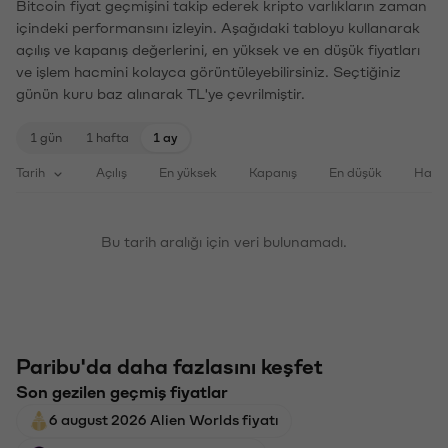
Bitcoin fiyat geçmişini takip ederek kripto varlıkların zaman
içindeki performansını izleyin. Aşağıdaki tabloyu kullanarak
açılış ve kapanış değerlerini, en yüksek ve en düşük fiyatları
ve işlem hacmini kolayca görüntüleyebilirsiniz. Seçtiğiniz
günün kuru baz alınarak TL'ye çevrilmiştir.
1 gün
1 hafta
1 ay
Tarih
Açılış
En yüksek
Kapanış
En düşük
Haci
Bu tarih aralığı için veri bulunamadı.
Paribu'da daha fazlasını keşfet
Son gezilen geçmiş fiyatlar
6 august 2026 Alien Worlds fiyatı