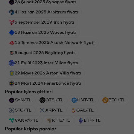
26 Şubat 2025 Synapse fiyatı
4 Haziran 2025 Arbitrum fiyatı
5 september 2019 Tron fiyatı
18 Haziran 2025 Waves fiyatı
15 Temmuz 2025 Akash Network fiyatı
5 august 2026 Beşiktaş fiyatı
21 Eylül 2023 Inter Milan fiyatı
29 Mayıs 2026 Aston Villa fiyatı
24 Mart 2024 Fenerbahçe fiyatı
Popüler işlem çiftleri
SYN/TL
CTSI/TL
HNT/TL
BTC/TL
STG/TL
XRP/TL
GAL/TL
VANRY/TL
KITE/TL
ETH/TL
Popüler kripto paralar