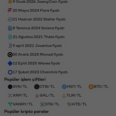
9 Ocak 2026 JasmyCoin fiyatı
20 Mayıs 2024 Flare fiyatı
21 Haziran 2022 Stellar fiyatı
8 Temmuz 2024 Solana fiyatı
31 Ağustos 2021 Theta fiyatı
9 april 2021 Juventus fiyatı
30 Aralık 2025 Monad fiyatı
12 Eylül 2025 Waves fiyatı
17 Şubat 2023 Chainlink fiyatı
Popüler işlem çiftleri
SYN/TL
CTSI/TL
HNT/TL
BTC/TL
XRP/TL
GAL/TL
TLM/TL
VANRY/TL
STG/TL
KITE/TL
Popüler kripto paralar