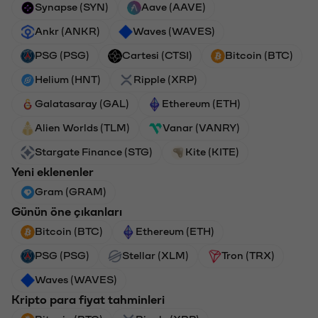
Synapse (SYN)
Aave (AAVE)
Ankr (ANKR)
Waves (WAVES)
PSG (PSG)
Cartesi (CTSI)
Bitcoin (BTC)
Helium (HNT)
Ripple (XRP)
Galatasaray (GAL)
Ethereum (ETH)
Alien Worlds (TLM)
Vanar (VANRY)
Stargate Finance (STG)
Kite (KITE)
Yeni eklenenler
Gram (GRAM)
Günün öne çıkanları
Bitcoin (BTC)
Ethereum (ETH)
PSG (PSG)
Stellar (XLM)
Tron (TRX)
Waves (WAVES)
Kripto para fiyat tahminleri