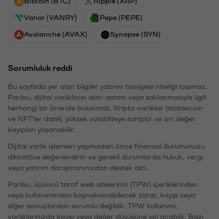
Bitcoin (BTC)
Ripple (XRP)
Vanar (VANRY)
Pepe (PEPE)
Avalanche (AVAX)
Synapse (SYN)
Sorumluluk reddi
Bu sayfada yer alan bilgiler yatırım tavsiyesi niteliği taşımaz.
Paribu, dijital varlıkların alım-satımı veya saklanmasıyla ilgili
herhangi bir öneride bulunmaz. Kripto varlıklar (stablecoin
ve NFT'ler dahil), yüksek volatiliteye sahiptir ve ani değer
kayıpları yaşanabilir.
Dijital varlık işlemleri yapmadan önce finansal durumunuzu
dikkatlice değerlendirin ve gerekli durumlarda hukuk, vergi
veya yatırım danışmanınızdan destek alın.
Paribu, üçüncü taraf web sitelerinin (TPW) içeriklerinden
veya kullanımından kaynaklanabilecek zarar, kayıp veya
diğer sonuçlardan sorumlu değildir. TPW kullanımı,
varlıklarınızda kayıp veya değer düşüşüne yol açabilir. Bazı