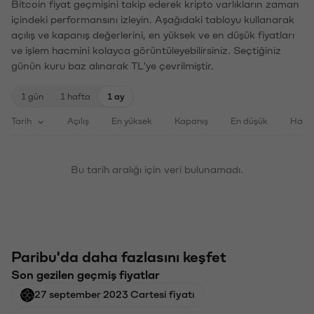
Bitcoin fiyat geçmişini takip ederek kripto varlıkların zaman
içindeki performansını izleyin. Aşağıdaki tabloyu kullanarak
açılış ve kapanış değerlerini, en yüksek ve en düşük fiyatları
ve işlem hacmini kolayca görüntüleyebilirsiniz. Seçtiğiniz
günün kuru baz alınarak TL'ye çevrilmiştir.
1 gün
1 hafta
1 ay
Tarih
Açılış
En yüksek
Kapanış
En düşük
Haci
Bu tarih aralığı için veri bulunamadı.
Paribu'da daha fazlasını keşfet
Son gezilen geçmiş fiyatlar
27 september 2023 Cartesi fiyatı