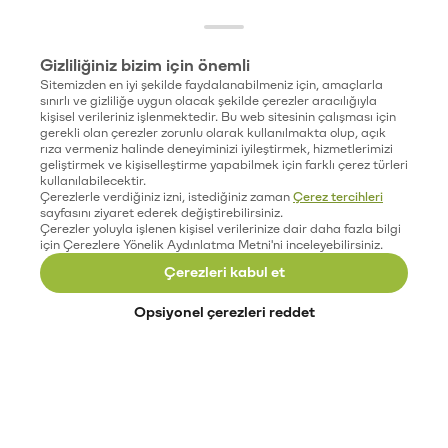
Gizliliğiniz bizim için önemli
Sitemizden en iyi şekilde faydalanabilmeniz için, amaçlarla
sınırlı ve gizliliğe uygun olacak şekilde çerezler aracılığıyla
kişisel verileriniz işlenmektedir. Bu web sitesinin çalışması için
gerekli olan çerezler zorunlu olarak kullanılmakta olup, açık
rıza vermeniz halinde deneyiminizi iyileştirmek, hizmetlerimizi
geliştirmek ve kişiselleştirme yapabilmek için farklı çerez türleri
kullanılabilecektir.
Çerezlerle verdiğiniz izni, istediğiniz zaman
Çerez tercihleri
sayfasını ziyaret ederek değiştirebilirsiniz.
Çerezler yoluyla işlenen kişisel verilerinize dair daha fazla bilgi
için Çerezlere Yönelik Aydınlatma Metni'ni inceleyebilirsiniz.
Çerezleri kabul et
Opsiyonel çerezleri reddet