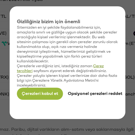
/TL
STG/TL
BTC/TL
VANRY/TL
GAL/T
Gizliliğiniz bizim için önemli
Sitemizden en iyi şekilde faydalanabilmeniz için,
amaçlarla sınırlı ve gizliliğe uygun olacak şekilde çerezler
VE)
PSG (PSG)
Waves (WAVES)
Xai (XAI)
aracılığıyla kişisel verileriniz işlenmektedir. Bu web
sitesinin çalışması için gerekli olan çerezler zorunlu olarak
Vanar (VANRY)
Galatasaray (GAL)
Ethereum (E
kullanılmakta olup, açık rıza vermeniz halinde
deneyiminizi iyileştirmek, hizmetlerimizi geliştirmek ve
kişiselleştirme yapabilmek için farklı çerez türleri
kullanılabilecektir.
Çerezlerle verdiğiniz izni, istediğiniz zaman
Çerez
tercihleri
sayfasını ziyaret ederek değiştirebilirsiniz.
Çerezler yoluyla işlenen kişisel verilerinize dair daha fazla
TRX)
Bitcoin (BTC)
Ripple (XRP)
Solana (SOL)
bilgi için Çerezlere Yönelik Aydınlatma Metni'ni
inceleyebilirsiniz.
Çerezleri kabul et
Opsiyonel çerezleri reddet
ONK)
Ethereum (ETH)
Synapse (SYN)
Avalanc
şımaz. Paribu, dijital varlıkların alım-satımı veya saklanmasıyla ilgi