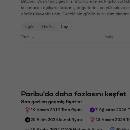
Bitcoin Cash fiyat geçmişini takip ederek kripto varlık
kullanarak açılış ve kapanış değerlerini, en yüksek ve e
görüntüleyebilirsiniz. Seçtiğiniz günün kuru baz alınarak
1 gün
1 hafta
1 ay
Tarih
Açılış
Paribu'da daha fazlasını keşfet
Son gezilen geçmiş fiyatlar
19 Kasım 2019 Tron fiyatı
7 Ağustos 2026 P
25 Ekim 2024 io.net fiyatı
18 Kasım 2024 Tr
19 Aralık 2021 OMG Network fiyatı
30 Hazi