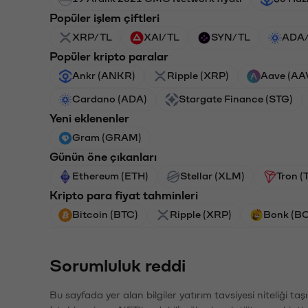
Popüler işlem çiftleri
XRP/TL
XAI/TL
SYN/TL
ADA
Popüler kripto paralar
Ankr (ANKR)
Ripple (XRP)
Aave (AA
Cardano (ADA)
Stargate Finance (STG)
Yeni eklenenler
Gram (GRAM)
Günün öne çıkanları
Ethereum (ETH)
Stellar (XLM)
Tron (
Kripto para fiyat tahminleri
Bitcoin (BTC)
Ripple (XRP)
Bonk (B
Sorumluluk reddi
Bu sayfada yer alan bilgiler yatırım tavsiyesi niteliği ta