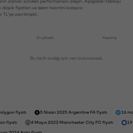
ların zaman içindeki performansını izleyin. Aşağıdaki tabloyu
n düşük fiyatları ve işlem hacmini kolayca
 TL'ye çevrilmiştir.
En yüksek
Kapanış
Bu tarih aralığı için veri bulunamadı.
olygon fiyatı
5 Nisan 2025 Argentine FA fiyatı
16 ma
on fiyatı
4 Mayıs 2023 Manchester City FC fiyatı
19
ran 2024 Ankr fiyatı