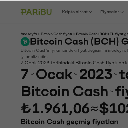
Kripto al/sat
Piyasalar
Anasayfa
Bitcoin Cash fiyatı
Bitcoin Cash (BCH) TL fiyat g
Bitcoin Cash (BCH) G
Bitcoin Cash'ın yıllar içindeki fiyat değişimini inceley
iyi analiz edin.
7 Ocak 2023 tarihindeki Bitcoin Cash fiyatı ne 
7
Ocak
2023
t
Bitcoin Cash
f
₺1.961,06
≈
$10
Bitcoin Cash geçmiş fiyatları