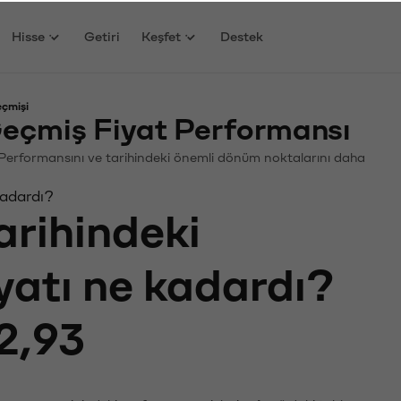
Hisse
Getiri
Keşfet
Destek
eçmişi
eçmiş Fiyat Performansı
in. Performansını ve tarihindeki önemli dönüm noktalarını daha
kadardı?
arihindeki
iyatı ne kadardı?
2,93