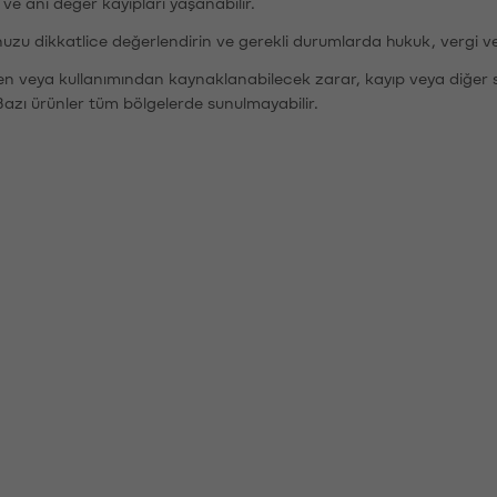
r ve ani değer kayıpları yaşanabilir.
nuzu dikkatlice değerlendirin ve gerekli durumlarda hukuk, vergi v
den veya kullanımından kaynaklanabilecek zarar, kayıp veya diğer 
Bazı ürünler tüm bölgelerde sunulmayabilir.