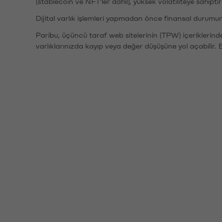
(stablecoin ve NFT'ler dahil), yüksek volatiliteye sahipti
Dijital varlık işlemleri yapmadan önce finansal durumu
Paribu, üçüncü taraf web sitelerinin (TPW) içeriklerin
varlıklarınızda kayıp veya değer düşüşüne yol açabilir. 