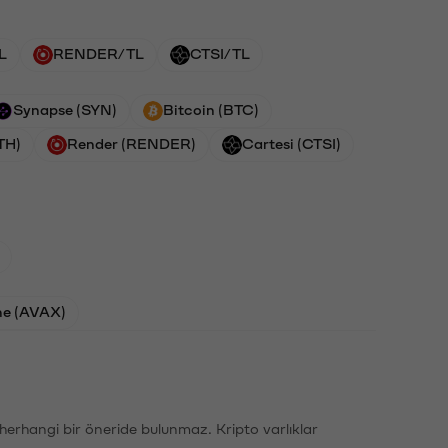
L
RENDER/TL
CTSI/TL
Synapse (SYN)
Bitcoin (BTC)
TH)
Render (RENDER)
Cartesi (CTSI)
he (AVAX)
li herhangi bir öneride bulunmaz. Kripto varlıklar