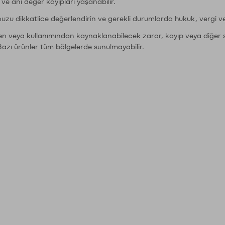
r ve ani değer kayıpları yaşanabilir.
nuzu dikkatlice değerlendirin ve gerekli durumlarda hukuk, vergi v
den veya kullanımından kaynaklanabilecek zarar, kayıp veya diğer 
Bazı ürünler tüm bölgelerde sunulmayabilir.