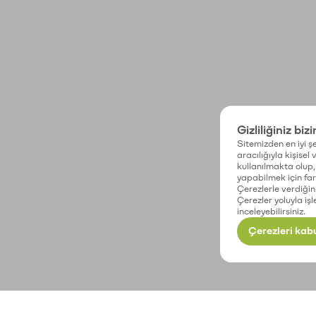
Gizliliğiniz biz
Sitemizden en iyi şe
aracılığıyla kişisel
kullanılmakta olup, 
yapabilmek için fark
Çerezlerle verdiğin
Çerezler yoluyla işl
inceleyebilirsiniz.
Çerezleri kabu