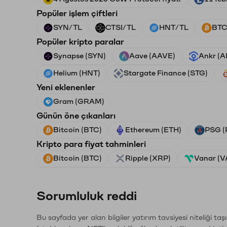
Popüler işlem çiftleri
SYN/TL
CTSI/TL
HNT/TL
BTC
Popüler kripto paralar
Synapse (SYN)
Aave (AAVE)
Ankr (
Helium (HNT)
Stargate Finance (STG)
Yeni eklenenler
Gram (GRAM)
Günün öne çıkanları
Bitcoin (BTC)
Ethereum (ETH)
PSG (
Kripto para fiyat tahminleri
Bitcoin (BTC)
Ripple (XRP)
Vanar (
Sorumluluk reddi
Bu sayfada yer alan bilgiler yatırım tavsiyesi niteliği ta