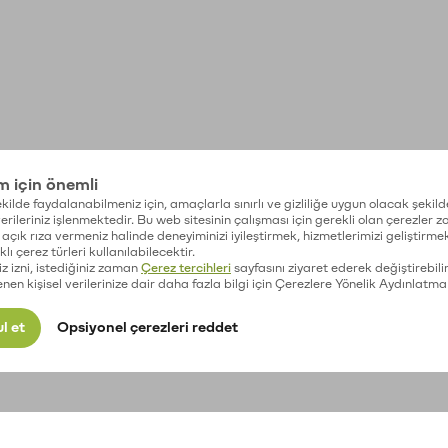
im için önemli
kilde faydalanabilmeniz için, amaçlarla sınırlı ve gizliliğe uygun olacak şekild
 verileriniz işlenmektedir. Bu web sitesinin çalışması için gerekli olan çerezler 
açık rıza vermeniz halinde deneyiminizi iyileştirmek, hizmetlerimizi geliştirmek
lı çerez türleri kullanılabilecektir.
iz izni, istediğiniz zaman
Çerez tercihleri
sayfasını ziyaret ederek değiştirebilir
enen kişisel verilerinize dair daha fazla bilgi için Çerezlere Yönelik Aydınlatma
l et
Opsiyonel çerezleri reddet