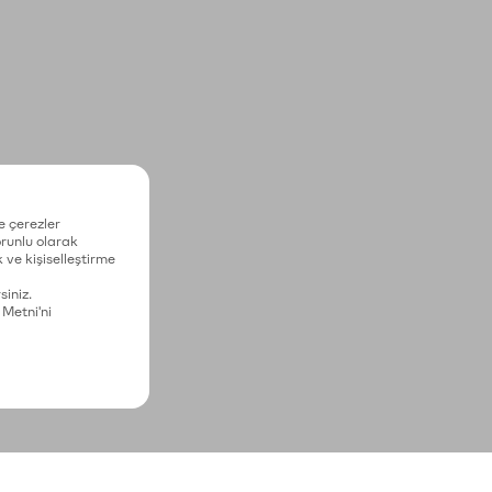
e çerezler
zorunlu olarak
 ve kişiselleştirme
siniz.
 Metni'ni