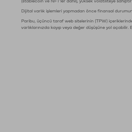
(stablecoin ve NFT'ler dahil), yüksek volatiliteye sahipti
Dijital varlık işlemleri yapmadan önce finansal durumu
Paribu, üçüncü taraf web sitelerinin (TPW) içeriklerin
varlıklarınızda kayıp veya değer düşüşüne yol açabilir. 