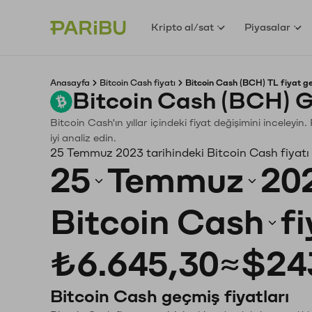
Kripto al/sat
Piyasalar
Anasayfa
Bitcoin Cash fiyatı
Bitcoin Cash (BCH) TL fiyat g
Bitcoin Cash (BCH) G
Bitcoin Cash'ın yıllar içindeki fiyat değişimini inceley
iyi analiz edin.
25 Temmuz 2023 tarihindeki Bitcoin Cash fiyatı
25
Temmuz
20
Bitcoin Cash
f
₺6.645,30
≈
$24
Bitcoin Cash geçmiş fiyatları