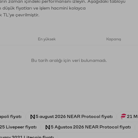
ların zaman içindeki performansını izleyin. Aşağıdaki tabloyu
n düşük fiyatları ve işlem hacmini kolayca
 TL'ye çevrilmiştir.
En yüksek
Kapanış
Bu tarih aralığı için veri bulunamadı.
poli fiyatı
5 august 2026 NEAR Protocol fiyatı
21 Ma
25 Livepeer fiyatı
5 Ağustos 2026 NEAR Protocol fiyatı
ruary 2021 Litecoin fiyatı