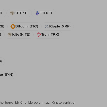
TL
KITE/TL
ETH/TL
SI)
Bitcoin (BTC)
Ripple (XRP)
)
Kite (KITE)
Tron (TRX)
)
e (SYN)
li herhangi bir öneride bulunmaz. Kripto varlıklar