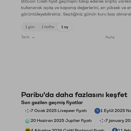
Bitcoin Cash fiyat geçmişini takip ederek kripto varlık
kullanarak açılış ve kapanış değerlerini, en yüksek ve e
görüntüleyebilirsiniz. Seçtiğiniz günün kuru baz alınarak
1 gün
1 hafta
1 ay
Tarih
Açılış
Paribu'da daha fazlasını keşfet
Son gezilen geçmiş fiyatlar
7 Ocak 2025 Livepeer fiyatı
1 Eylül 2025 Na
20 Haziran 2025 Jupiter fiyatı
7 january 20
4 Ağustos 2026 CoW Protocol fiyatı
11 feb