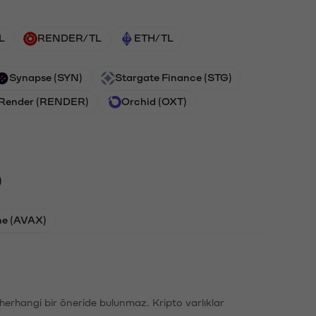
L
RENDER/TL
ETH/TL
Synapse (SYN)
Stargate Finance (STG)
Render (RENDER)
Orchid (OXT)
)
he (AVAX)
li herhangi bir öneride bulunmaz. Kripto varlıklar