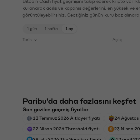
Bitcoin Cash fiyat geçmişini takip ederek kripto varlık
kullanarak açılış ve kapanış değerlerini, en yüksek ve e
görüntüleyebilirsiniz. Seçtiğiniz günün kuru baz alınarak
1 gün
1 hafta
1 ay
Tarih
Açılış
Paribu'da daha fazlasını keşfet
Son gezilen geçmiş fiyatlar
13 Temmuz 2026 Altlayer fiyatı
24 Ağustos
22 Nisan 2026 Threshold fiyatı
23 Nisan 20
29 july 2026 The Sandbox fiyatı
12 april 20