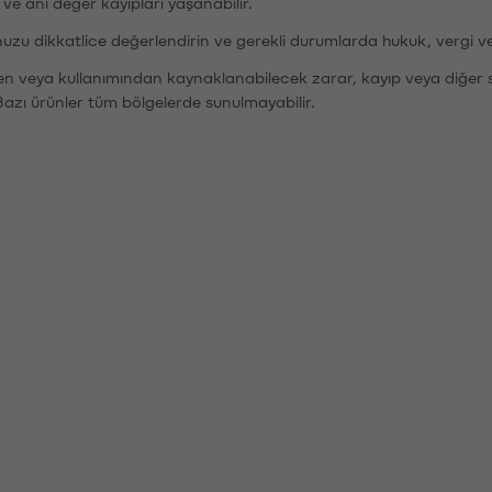
r ve ani değer kayıpları yaşanabilir.
nuzu dikkatlice değerlendirin ve gerekli durumlarda hukuk, vergi v
den veya kullanımından kaynaklanabilecek zarar, kayıp veya diğer 
Bazı ürünler tüm bölgelerde sunulmayabilir.