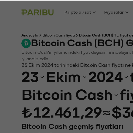
Kripto al/sat
Piyasalar
Anasayfa
Bitcoin Cash fiyatı
Bitcoin Cash (BCH) TL fiyat g
Bitcoin Cash (BCH) G
Bitcoin Cash'ın yıllar içindeki fiyat değişimini inceley
iyi analiz edin.
23 Ekim 2024 tarihindeki Bitcoin Cash fiyatı ne
23
Ekim
2024
Bitcoin Cash
f
₺12.461,29
≈
$3
Bitcoin Cash geçmiş fiyatları