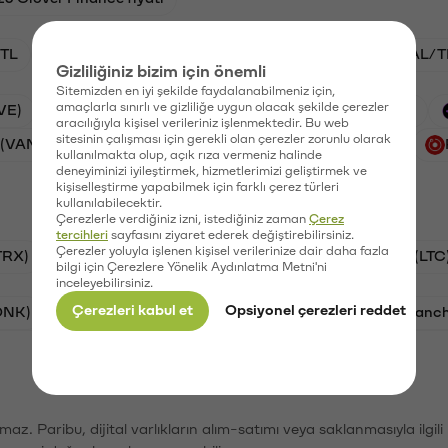
TL
ADA/TL
BTC/TL
VANRY/TL
GAL/T
Gizliliğiniz bizim için önemli
Sitemizden en iyi şekilde faydalanabilmeniz için,
amaçlarla sınırlı ve gizliliğe uygun olacak şekilde çerezler
VE)
Waves (WAVES)
PSG (PSG)
Xai (XAI)
aracılığıyla kişisel verileriniz işlenmektedir. Bu web
sitesinin çalışması için gerekli olan çerezler zorunlu olarak
 (VANRY)
Galatasaray (GAL)
Ethereum (ETH)
kullanılmakta olup, açık rıza vermeniz halinde
deneyiminizi iyileştirmek, hizmetlerimizi geliştirmek ve
kişiselleştirme yapabilmek için farklı çerez türleri
kullanılabilecektir.
Çerezlerle verdiğiniz izni, istediğiniz zaman
Çerez
tercihleri
sayfasını ziyaret ederek değiştirebilirsiniz.
Çerezler yoluyla işlenen kişisel verilerinize dair daha fazla
TRX)
Bitcoin (BTC)
Ripple (XRP)
Litecoin (LTC
bilgi için Çerezlere Yönelik Aydınlatma Metni'ni
inceleyebilirsiniz.
Çerezleri kabul et
Opsiyonel çerezleri reddet
ONK)
Ethereum (ETH)
Synapse (SYN)
Avalanc
şımaz. Paribu, dijital varlıkların alım-satımı veya saklanmasıyla ilgi