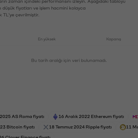
ların zaman içindeki performansını izleyin. Aşağıdaki tabloyu
n düşük fiyatları ve işlem hacmini kolayca
 TL'ye çevrilmiştir.
En yüksek
Kapanış
Bu tarih aralığı için veri bulunamadı.
 2025 AS Roma fiyatı
16 Aralık 2022 Ethereum fiyatı
23 Bitcoin fiyatı
18 Temmuz 2024 Ripple fiyatı
11 Ma
26 Clover Finance fiyatı