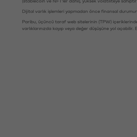
(stablecoin ve NFT'ler dahil), yüksek volatiliteye sahipti
Dijital varlık işlemleri yapmadan önce finansal durumu
Paribu, üçüncü taraf web sitelerinin (TPW) içeriklerin
varlıklarınızda kayıp veya değer düşüşüne yol açabilir. 