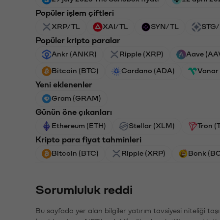
Popüler işlem çiftleri
XRP/TL
XAI/TL
SYN/TL
STG/
Popüler kripto paralar
Ankr (ANKR)
Ripple (XRP)
Aave (AA
Bitcoin (BTC)
Cardano (ADA)
Vanar
Yeni eklenenler
Gram (GRAM)
Günün öne çıkanları
Ethereum (ETH)
Stellar (XLM)
Tron (
Kripto para fiyat tahminleri
Bitcoin (BTC)
Ripple (XRP)
Bonk (B
Sorumluluk reddi
Bu sayfada yer alan bilgiler yatırım tavsiyesi niteliği ta