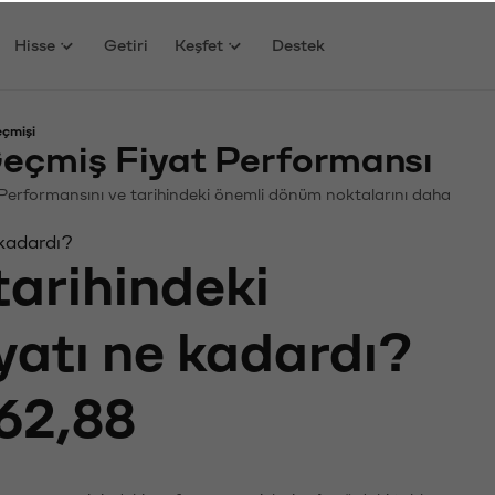
Hisse
Getiri
Keşfet
Destek
eçmişi
eçmiş Fiyat Performansı
in. Performansını ve tarihindeki önemli dönüm noktalarını daha
 kadardı?
tarihindeki
iyatı ne kadardı?
62,88