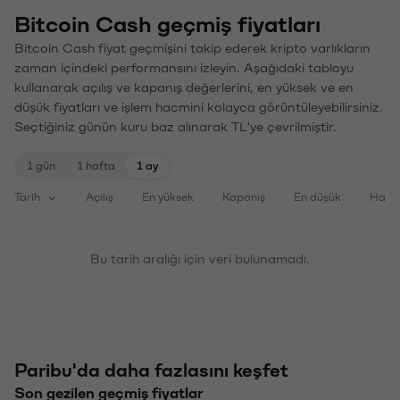
Bitcoin Cash geçmiş fiyatları
Bitcoin Cash fiyat geçmişini takip ederek kripto varlıkların
zaman içindeki performansını izleyin. Aşağıdaki tabloyu
kullanarak açılış ve kapanış değerlerini, en yüksek ve en
düşük fiyatları ve işlem hacmini kolayca görüntüleyebilirsiniz.
Seçtiğiniz günün kuru baz alınarak TL'ye çevrilmiştir.
1 gün
1 hafta
1 ay
Tarih
Açılış
En yüksek
Kapanış
En düşük
Haci
Bu tarih aralığı için veri bulunamadı.
Paribu'da daha fazlasını keşfet
Son gezilen geçmiş fiyatlar