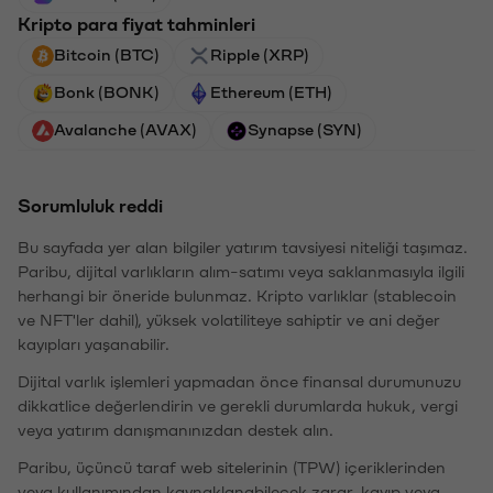
Kripto para fiyat tahminleri
Bitcoin (BTC)
Ripple (XRP)
Bonk (BONK)
Ethereum (ETH)
Avalanche (AVAX)
Synapse (SYN)
Sorumluluk reddi
Bu sayfada yer alan bilgiler yatırım tavsiyesi niteliği taşımaz.
Paribu, dijital varlıkların alım-satımı veya saklanmasıyla ilgili
herhangi bir öneride bulunmaz. Kripto varlıklar (stablecoin
ve NFT'ler dahil), yüksek volatiliteye sahiptir ve ani değer
kayıpları yaşanabilir.
Dijital varlık işlemleri yapmadan önce finansal durumunuzu
dikkatlice değerlendirin ve gerekli durumlarda hukuk, vergi
veya yatırım danışmanınızdan destek alın.
Paribu, üçüncü taraf web sitelerinin (TPW) içeriklerinden
veya kullanımından kaynaklanabilecek zarar, kayıp veya