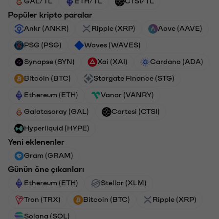
GAL/TL
ETH/TL
CTSI/TL
Popüler kripto paralar
Ankr (ANKR)
Ripple (XRP)
Aave (AAVE)
PSG (PSG)
Waves (WAVES)
Synapse (SYN)
Xai (XAI)
Cardano (ADA)
Bitcoin (BTC)
Stargate Finance (STG)
Ethereum (ETH)
Vanar (VANRY)
Galatasaray (GAL)
Cartesi (CTSI)
Hyperliquid (HYPE)
Yeni eklenenler
Gram (GRAM)
Günün öne çıkanları
Ethereum (ETH)
Stellar (XLM)
Tron (TRX)
Bitcoin (BTC)
Ripple (XRP)
Solana (SOL)