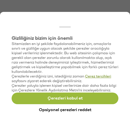
Gizliliğiniz bizim için önemli
Sitemizden en iyi şekilde faydalanabilmeniz için, amaçlarla
sınırlı ve gizliliğe uygun olacak şekilde çerezler aracılığıyla
kişisel verileriniz işlenmektedir. Bu web sitesinin çalışması için
gerekli olan çerezler zorunlu olarak kullanılmakta olup, açık
rıza vermeniz halinde deneyiminizi iyileştirmek, hizmetlerimizi
geliştirmek ve kişiselleştirme yapabilmek için farklı çerez türleri
kullanılabilecektir.
Çerezlerle verdiğiniz izni, istediğiniz zaman
Çerez tercihleri
sayfasını ziyaret ederek değiştirebilirsiniz.
Çerezler yoluyla işlenen kişisel verilerinize dair daha fazla bilgi
için Çerezlere Yönelik Aydınlatma Metni'ni inceleyebilirsiniz.
Çerezleri kabul et
Opsiyonel çerezleri reddet