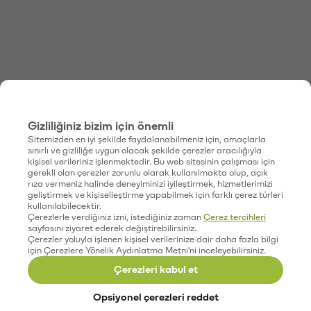
Gizliliğiniz bizim için önemli
Sitemizden en iyi şekilde faydalanabilmeniz için, amaçlarla
sınırlı ve gizliliğe uygun olacak şekilde çerezler aracılığıyla
kişisel verileriniz işlenmektedir. Bu web sitesinin çalışması için
gerekli olan çerezler zorunlu olarak kullanılmakta olup, açık
rıza vermeniz halinde deneyiminizi iyileştirmek, hizmetlerimizi
geliştirmek ve kişiselleştirme yapabilmek için farklı çerez türleri
kullanılabilecektir.
Çerezlerle verdiğiniz izni, istediğiniz zaman
Çerez tercihleri
sayfasını ziyaret ederek değiştirebilirsiniz.
Çerezler yoluyla işlenen kişisel verilerinize dair daha fazla bilgi
için Çerezlere Yönelik Aydınlatma Metni'ni inceleyebilirsiniz.
Çerezleri kabul et
Opsiyonel çerezleri reddet