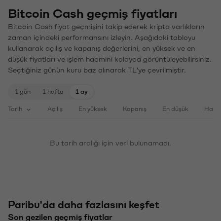
Bitcoin Cash geçmiş fiyatları
Bitcoin Cash fiyat geçmişini takip ederek kripto varlıkların
zaman içindeki performansını izleyin. Aşağıdaki tabloyu
kullanarak açılış ve kapanış değerlerini, en yüksek ve en
düşük fiyatları ve işlem hacmini kolayca görüntüleyebilirsiniz.
Seçtiğiniz günün kuru baz alınarak TL'ye çevrilmiştir.
1 gün
1 hafta
1 ay
Tarih
Açılış
En yüksek
Kapanış
En düşük
Haci
Bu tarih aralığı için veri bulunamadı.
Paribu'da daha fazlasını keşfet
Son gezilen geçmiş fiyatlar