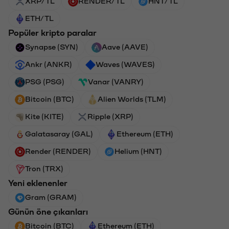
XRP/TL
RENDER/TL
HNT/TL
ETH/TL
Popüler kripto paralar
Synapse (SYN)
Aave (AAVE)
Ankr (ANKR)
Waves (WAVES)
PSG (PSG)
Vanar (VANRY)
Bitcoin (BTC)
Alien Worlds (TLM)
Kite (KITE)
Ripple (XRP)
Galatasaray (GAL)
Ethereum (ETH)
Render (RENDER)
Helium (HNT)
Tron (TRX)
Yeni eklenenler
Gram (GRAM)
Günün öne çıkanları
Bitcoin (BTC)
Ethereum (ETH)