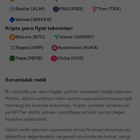
Stellar (XLM)
PSG (PSG)
Tron (TRX)
Waves (WAVES)
Kripto para fiyat tahminleri
Bitcoin (BTC)
Vanar (VANRY)
Ripple (XRP)
Avalanche (AVAX)
Pepe (PEPE)
Chiliz (CHZ)
Sorumluluk reddi
Bu sayfada yer alan bilgiler yatırım tavsiyesi niteliği taşımaz.
Paribu, dijital varlıkların alım-satımı veya saklanmasıyla ilgili
herhangi bir öneride bulunmaz. Kripto varlıklar (stablecoin
ve NFT'ler dahil), yüksek volatiliteye sahiptir ve ani değer
kayıpları yaşanabilir.
Dijital varlık işlemleri yapmadan önce finansal durumunuzu
dikkatlice değerlendirin ve gerekli durumlarda hukuk, vergi