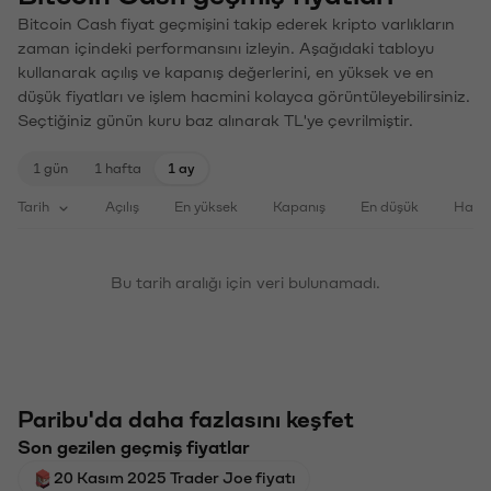
Bitcoin Cash fiyat geçmişini takip ederek kripto varlıkların
zaman içindeki performansını izleyin. Aşağıdaki tabloyu
kullanarak açılış ve kapanış değerlerini, en yüksek ve en
düşük fiyatları ve işlem hacmini kolayca görüntüleyebilirsiniz.
Seçtiğiniz günün kuru baz alınarak TL'ye çevrilmiştir.
1 gün
1 hafta
1 ay
Tarih
Açılış
En yüksek
Kapanış
En düşük
Haci
Bu tarih aralığı için veri bulunamadı.
Paribu'da daha fazlasını keşfet
Son gezilen geçmiş fiyatlar
20 Kasım 2025 Trader Joe fiyatı