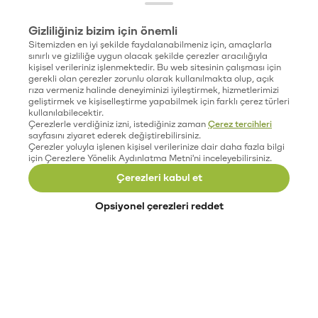
Gizliliğiniz bizim için önemli
Sitemizden en iyi şekilde faydalanabilmeniz için, amaçlarla
sınırlı ve gizliliğe uygun olacak şekilde çerezler aracılığıyla
kişisel verileriniz işlenmektedir. Bu web sitesinin çalışması için
gerekli olan çerezler zorunlu olarak kullanılmakta olup, açık
rıza vermeniz halinde deneyiminizi iyileştirmek, hizmetlerimizi
geliştirmek ve kişiselleştirme yapabilmek için farklı çerez türleri
kullanılabilecektir.
Çerezlerle verdiğiniz izni, istediğiniz zaman
Çerez tercihleri
sayfasını ziyaret ederek değiştirebilirsiniz.
Çerezler yoluyla işlenen kişisel verilerinize dair daha fazla bilgi
için Çerezlere Yönelik Aydınlatma Metni'ni inceleyebilirsiniz.
Çerezleri kabul et
Opsiyonel çerezleri reddet
Paribu’yu keşfet
Eğitimler