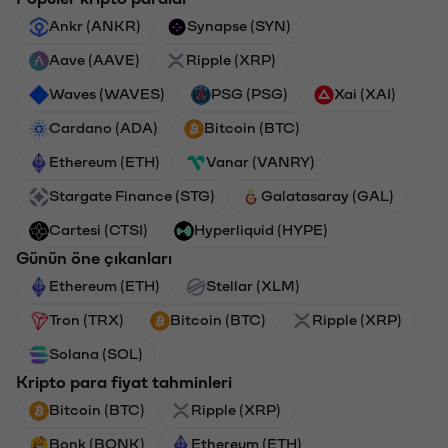
Ankr (ANKR)
Synapse (SYN)
Aave (AAVE)
Ripple (XRP)
Waves (WAVES)
PSG (PSG)
Xai (XAI)
Cardano (ADA)
Bitcoin (BTC)
Ethereum (ETH)
Vanar (VANRY)
Stargate Finance (STG)
Galatasaray (GAL)
Cartesi (CTSI)
Hyperliquid (HYPE)
Günün öne çıkanları
Ethereum (ETH)
Stellar (XLM)
Tron (TRX)
Bitcoin (BTC)
Ripple (XRP)
Solana (SOL)
Kripto para fiyat tahminleri
Bitcoin (BTC)
Ripple (XRP)
Bonk (BONK)
Ethereum (ETH)