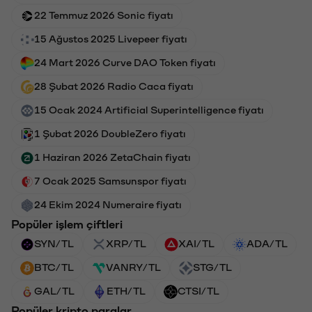
22 Temmuz 2026 Sonic fiyatı
15 Ağustos 2025 Livepeer fiyatı
24 Mart 2026 Curve DAO Token fiyatı
28 Şubat 2026 Radio Caca fiyatı
15 Ocak 2024 Artificial Superintelligence fiyatı
1 Şubat 2026 DoubleZero fiyatı
1 Haziran 2026 ZetaChain fiyatı
7 Ocak 2025 Samsunspor fiyatı
24 Ekim 2024 Numeraire fiyatı
Popüler işlem çiftleri
SYN/TL
XRP/TL
XAI/TL
ADA/TL
BTC/TL
VANRY/TL
STG/TL
GAL/TL
ETH/TL
CTSI/TL
Popüler kripto paralar