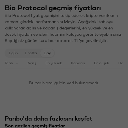
Bio Protocol geçmiş fiyatları
Bio Protocol fiyat geçmişini takip ederek kripto varlıkların
zaman içindeki performansını izleyin. Aşağıdaki tabloyu
kullanarak açılış ve kapanış değerlerini, en yüksek ve en
düşük fiyatları ve işlem hacmini kolayca görüntüleyebilirsiniz.
Seçtiğiniz günün kuru baz alınarak TL'ye çevrilmiştir.
1 gün
1 hafta
1 ay
Tarih
Açılış
En yüksek
Kapanış
En düşük
Haci
Bu tarih aralığı için veri bulunamadı.
Paribu'da daha fazlasını keşfet
Son gezilen geçmiş fiyatlar