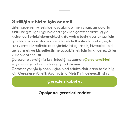
Gizliliğiniz bizim için önemli
Sitemizden en iyi şekilde faydalanabilmeniz için, amaçlarla
sınırlı ve gizliliğe uygun olacak şekilde çerezler aracılığıyla
kişisel verileriniz işlenmektedir. Bu web sitesinin çalışması için
gerekli olan çerezler zorunlu olarak kullanılmakta olup, açık
rıza vermeniz halinde deneyiminizi iyileştirmek, hizmetlerimizi
geliştirmek ve kişiselleştirme yapabilmek için farklı çerez türleri
kullanılabilecektir.
Çerezlerle verdiğiniz izni, istediğiniz zaman
Çerez tercihleri
sayfasını ziyaret ederek değiştirebilirsiniz.
Çerezler yoluyla işlenen kişisel verilerinize dair daha fazla bilgi
için Çerezlere Yönelik Aydınlatma Metni'ni inceleyebilirsiniz.
Çerezleri kabul et
Opsiyonel çerezleri reddet