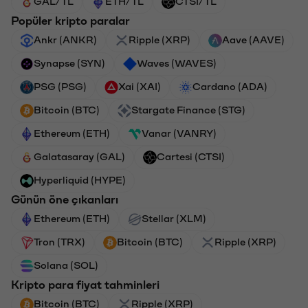
GAL/TL
ETH/TL
CTSI/TL
Popüler kripto paralar
Ankr (ANKR)
Ripple (XRP)
Aave (AAVE)
Synapse (SYN)
Waves (WAVES)
PSG (PSG)
Xai (XAI)
Cardano (ADA)
Bitcoin (BTC)
Stargate Finance (STG)
Ethereum (ETH)
Vanar (VANRY)
Galatasaray (GAL)
Cartesi (CTSI)
Hyperliquid (HYPE)
Günün öne çıkanları
Ethereum (ETH)
Stellar (XLM)
Tron (TRX)
Bitcoin (BTC)
Ripple (XRP)
Solana (SOL)
Kripto para fiyat tahminleri
Bitcoin (BTC)
Ripple (XRP)