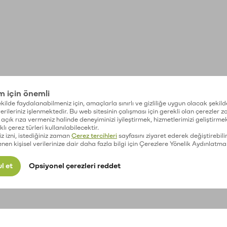
im için önemli
kilde faydalanabilmeniz için, amaçlarla sınırlı ve gizliliğe uygun olacak şekild
 verileriniz işlenmektedir. Bu web sitesinin çalışması için gerekli olan çerezler 
açık rıza vermeniz halinde deneyiminizi iyileştirmek, hizmetlerimizi geliştirmek
lı çerez türleri kullanılabilecektir.
iz izni, istediğiniz zaman
Çerez tercihleri
sayfasını ziyaret ederek değiştirebilir
enen kişisel verilerinize dair daha fazla bilgi için Çerezlere Yönelik Aydınlatma
l et
Opsiyonel çerezleri reddet