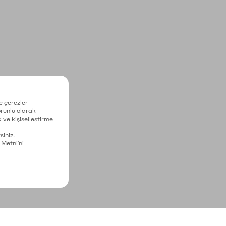
e çerezler
zorunlu olarak
 ve kişiselleştirme
siniz.
 Metni'ni