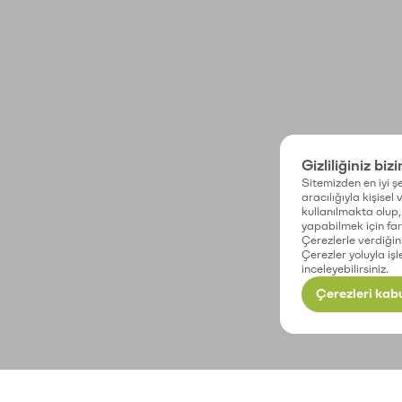
Gizliliğiniz biz
Sitemizden en iyi şe
aracılığıyla kişisel
kullanılmakta olup, 
yapabilmek için fark
Çerezlerle verdiğin
Çerezler yoluyla işl
inceleyebilirsiniz.
Çerezleri kabu