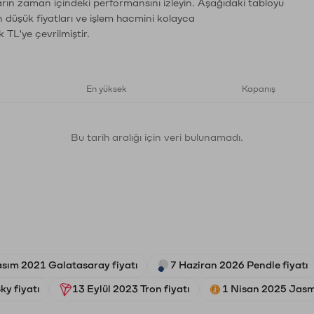
ların zaman içindeki performansını izleyin. Aşağıdaki tabloyu
n düşük fiyatları ve işlem hacmini kolayca
 TL'ye çevrilmiştir.
En yüksek
Kapanış
Bu tarih aralığı için veri bulunamadı.
asım 2021 Galatasaray fiyatı
7 Haziran 2026 Pendle fiyatı
ky fiyatı
13 Eylül 2023 Tron fiyatı
1 Nisan 2025 Jasm