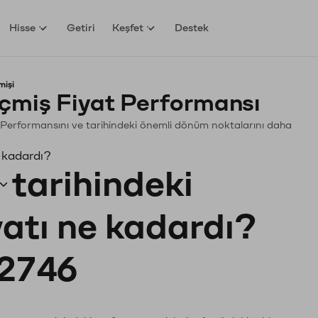
Hisse
Getiri
Keşfet
Destek
mişi
eçmiş Fiyat Performansı
in. Performansını ve tarihindeki önemli dönüm noktalarını daha
e kadardı?
tarihindeki
yatı ne kadardı?
2746