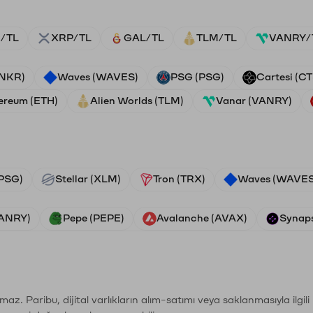
/TL
XRP/TL
GAL/TL
TLM/TL
VANRY/
ANKR)
Waves (WAVES)
PSG (PSG)
Cartesi (CT
ereum (ETH)
Alien Worlds (TLM)
Vanar (VANRY)
PSG)
Stellar (XLM)
Tron (TRX)
Waves (WAVES
VANRY)
Pepe (PEPE)
Avalanche (AVAX)
Synaps
şımaz. Paribu, dijital varlıkların alım-satımı veya saklanmasıyla ilgi