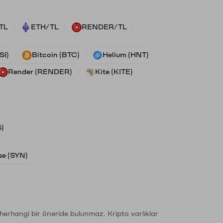
TL
ETH/TL
RENDER/TL
SI)
Bitcoin (BTC)
Helium (HNT)
Render (RENDER)
Kite (KITE)
)
e (SYN)
li herhangi bir öneride bulunmaz. Kripto varlıklar