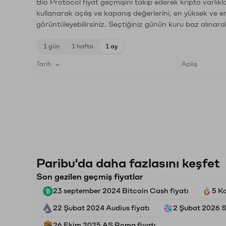
Bio Protocol fiyat geçmişini takip ederek kripto varlık
kullanarak açılış ve kapanış değerlerini, en yüksek ve e
görüntüleyebilirsiniz. Seçtiğiniz günün kuru baz alınarak
1 gün
1 hafta
1 ay
Tarih
Açılış
Paribu'da daha fazlasını keşfet
Son gezilen geçmiş fiyatlar
23 september 2024 Bitcoin Cash fiyatı
5 K
22 Şubat 2024 Audius fiyatı
2 Şubat 2026 S
26 Ekim 2025 AS Roma fiyatı