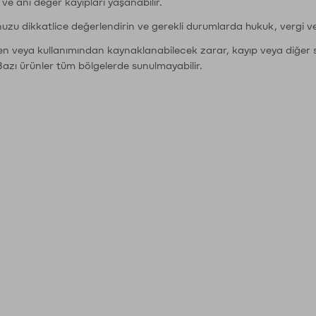
r ve ani değer kayıpları yaşanabilir.
nuzu dikkatlice değerlendirin ve gerekli durumlarda hukuk, vergi v
den veya kullanımından kaynaklanabilecek zarar, kayıp veya diğer 
Bazı ürünler tüm bölgelerde sunulmayabilir.