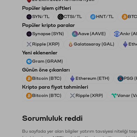
Popüler işlem çiftleri
SYN/TL
CTSI/TL
HNT/TL
BTC
Popüler kripto paralar
Synapse (SYN)
Aave (AAVE)
Ankr (
Ripple (XRP)
Galatasaray (GAL)
Eth
Yeni eklenenler
Gram (GRAM)
Günün öne çıkanları
Bitcoin (BTC)
Ethereum (ETH)
PSG (
Kripto para fiyat tahminleri
Bitcoin (BTC)
Ripple (XRP)
Vanar (
Sorumluluk reddi
Bu sayfada yer alan bilgiler yatırım tavsiyesi niteliği ta