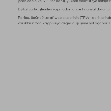
(stablecoin ve NFT'ler dahil), yüksek volatiliteye sahipti
Dijital varlık işlemleri yapmadan önce finansal durumu
Paribu, üçüncü taraf web sitelerinin (TPW) içeriklerin
varlıklarınızda kayıp veya değer düşüşüne yol açabilir. 