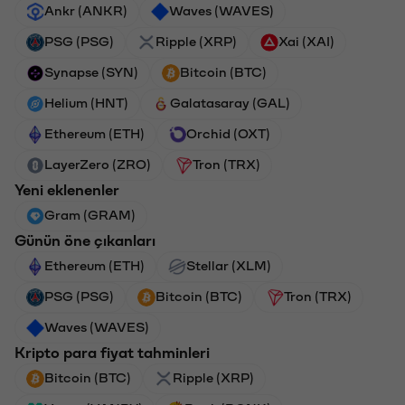
Ankr (ANKR)
Waves (WAVES)
PSG (PSG)
Ripple (XRP)
Xai (XAI)
Synapse (SYN)
Bitcoin (BTC)
Helium (HNT)
Galatasaray (GAL)
Ethereum (ETH)
Orchid (OXT)
LayerZero (ZRO)
Tron (TRX)
Yeni eklenenler
Gram (GRAM)
Günün öne çıkanları
Ethereum (ETH)
Stellar (XLM)
PSG (PSG)
Bitcoin (BTC)
Tron (TRX)
Waves (WAVES)
Kripto para fiyat tahminleri
Bitcoin (BTC)
Ripple (XRP)