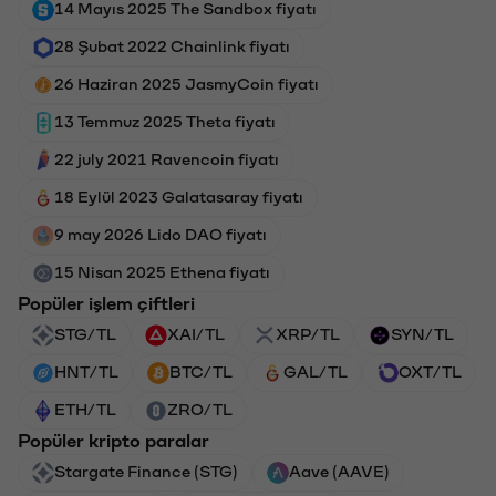
14 Mayıs 2025 The Sandbox fiyatı
28 Şubat 2022 Chainlink fiyatı
26 Haziran 2025 JasmyCoin fiyatı
13 Temmuz 2025 Theta fiyatı
22 july 2021 Ravencoin fiyatı
18 Eylül 2023 Galatasaray fiyatı
9 may 2026 Lido DAO fiyatı
15 Nisan 2025 Ethena fiyatı
Popüler işlem çiftleri
STG/TL
XAI/TL
XRP/TL
SYN/TL
HNT/TL
BTC/TL
GAL/TL
OXT/TL
ETH/TL
ZRO/TL
Popüler kripto paralar
Stargate Finance (STG)
Aave (AAVE)