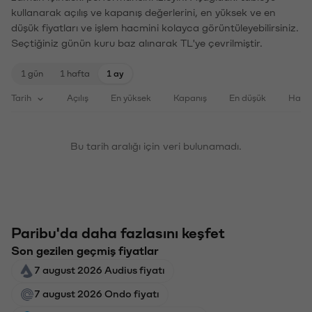
kullanarak açılış ve kapanış değerlerini, en yüksek ve en
düşük fiyatları ve işlem hacmini kolayca görüntüleyebilirsiniz.
Seçtiğiniz günün kuru baz alınarak TL'ye çevrilmiştir.
1 gün
1 hafta
1 ay
Tarih
Açılış
En yüksek
Kapanış
En düşük
Haci
Bu tarih aralığı için veri bulunamadı.
Paribu'da daha fazlasını keşfet
Son gezilen geçmiş fiyatlar
7 august 2026 Audius fiyatı
7 august 2026 Ondo fiyatı