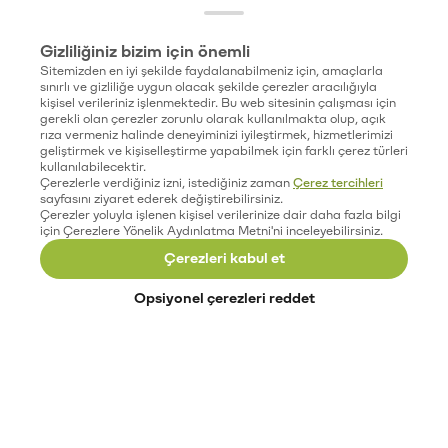
Gizliliğiniz bizim için önemli
Sitemizden en iyi şekilde faydalanabilmeniz için, amaçlarla
sınırlı ve gizliliğe uygun olacak şekilde çerezler aracılığıyla
kişisel verileriniz işlenmektedir. Bu web sitesinin çalışması için
gerekli olan çerezler zorunlu olarak kullanılmakta olup, açık
rıza vermeniz halinde deneyiminizi iyileştirmek, hizmetlerimizi
geliştirmek ve kişiselleştirme yapabilmek için farklı çerez türleri
kullanılabilecektir.
Çerezlerle verdiğiniz izni, istediğiniz zaman
Çerez tercihleri
sayfasını ziyaret ederek değiştirebilirsiniz.
Çerezler yoluyla işlenen kişisel verilerinize dair daha fazla bilgi
için Çerezlere Yönelik Aydınlatma Metni'ni inceleyebilirsiniz.
Çerezleri kabul et
Opsiyonel çerezleri reddet
Paribu’yu keşfet