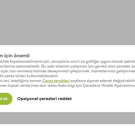
im için önemli
kilde faydalanabilmeniz için, amaçlarla sınırlı ve gizliliğe uygun olacak şekild
 verileriniz işlenmektedir. Bu web sitesinin çalışması için gerekli olan çerezler 
açık rıza vermeniz halinde deneyiminizi iyileştirmek, hizmetlerimizi geliştirmek
lı çerez türleri kullanılabilecektir.
iz izni, istediğiniz zaman
Çerez tercihleri
sayfasını ziyaret ederek değiştirebilir
enen kişisel verilerinize dair daha fazla bilgi için Çerezlere Yönelik Aydınlatma
l et
Opsiyonel çerezleri reddet