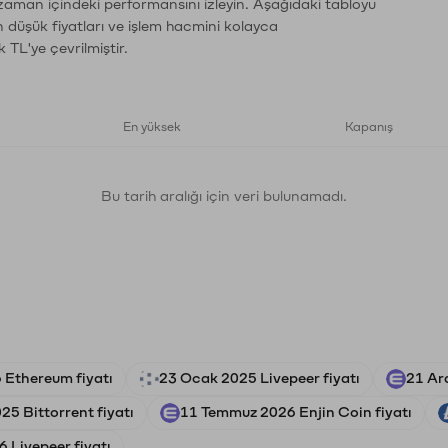
 zaman içindeki performansını izleyin. Aşağıdaki tabloyu
n düşük fiyatları ve işlem hacmini kolayca
 TL'ye çevrilmiştir.
En yüksek
Kapanış
Bu tarih aralığı için veri bulunamadı.
 Ethereum fiyatı
23 Ocak 2025 Livepeer fiyatı
21 Ara
5 Bittorrent fiyatı
11 Temmuz 2026 Enjin Coin fiyatı
 Livepeer fiyatı