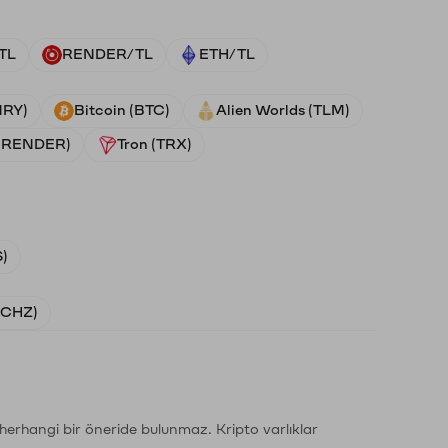
TL
RENDER/TL
ETH/TL
NRY)
Bitcoin (BTC)
Alien Worlds (TLM)
 (RENDER)
Tron (TRX)
)
 (CHZ)
li herhangi bir öneride bulunmaz. Kripto varlıklar