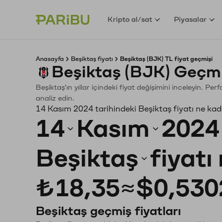
Kripto al/sat
Piyasalar
Anasayfa
Beşiktaş fiyatı
Beşiktaş (BJK) TL fiyat geçmişi
Beşiktaş (BJK) Geçmi
Beşiktaş'ın yıllar içindeki fiyat değişimini inceleyin. P
analiz edin.
14 Kasım 2024 tarihindeki Beşiktaş fiyatı ne ka
14
Kasım
2024
Beşiktaş
fiyatı
₺18,35
≈
$0,530
Beşiktaş geçmiş fiyatları