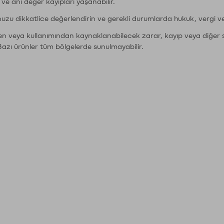
r ve ani değer kayıpları yaşanabilir.
nuzu dikkatlice değerlendirin ve gerekli durumlarda hukuk, vergi v
den veya kullanımından kaynaklanabilecek zarar, kayıp veya diğer 
Bazı ürünler tüm bölgelerde sunulmayabilir.