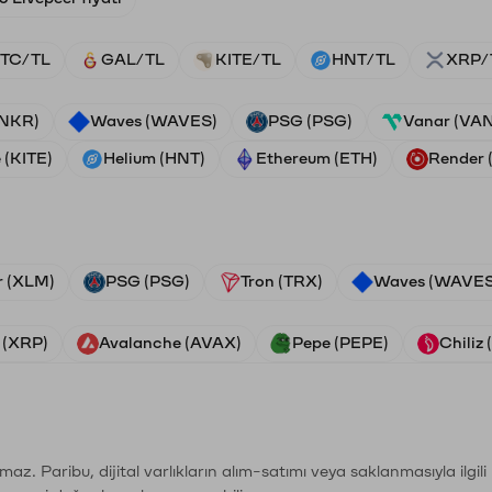
TC/TL
GAL/TL
KITE/TL
HNT/TL
XRP/
ANKR)
Waves (WAVES)
PSG (PSG)
Vanar (VA
 (KITE)
Helium (HNT)
Ethereum (ETH)
Render
r (XLM)
PSG (PSG)
Tron (TRX)
Waves (WAVES
 (XRP)
Avalanche (AVAX)
Pepe (PEPE)
Chiliz
şımaz. Paribu, dijital varlıkların alım-satımı veya saklanmasıyla ilgi