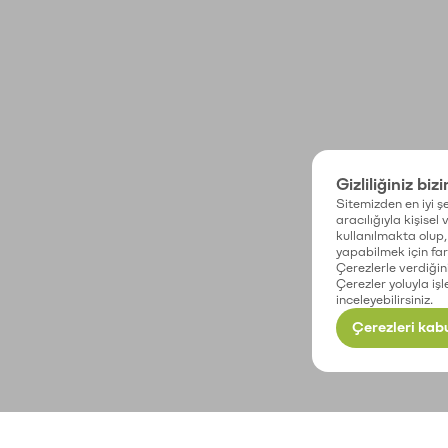
Gizliliğiniz biz
Sitemizden en iyi şe
aracılığıyla kişisel
kullanılmakta olup, 
yapabilmek için fark
Çerezlerle verdiğin
Çerezler yoluyla işl
inceleyebilirsiniz.
Çerezleri kabu