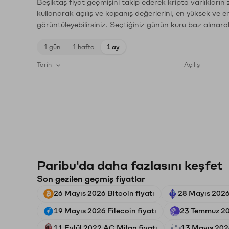
Beşiktaş fiyat geçmişini takip ederek kripto varlıkların
kullanarak açılış ve kapanış değerlerini, en yüksek ve e
görüntüleyebilirsiniz. Seçtiğiniz günün kuru baz alınarak
1 gün
1 hafta
1 ay
Tarih
Açılış
Paribu'da daha fazlasını keşfet
Son gezilen geçmiş fiyatlar
26 Mayıs 2026 Bitcoin fiyatı
28 Mayıs 2026
19 Mayıs 2026 Filecoin fiyatı
23 Temmuz 202
11 Eylül 2022 AC Milan fiyatı
13 Mayıs 2026