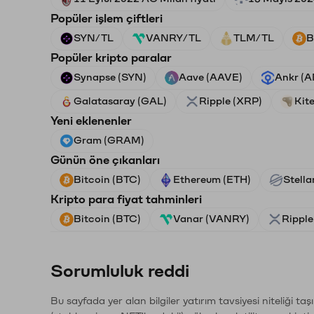
Popüler işlem çiftleri
SYN/TL
VANRY/TL
TLM/TL
B
Popüler kripto paralar
Synapse (SYN)
Aave (AAVE)
Ankr (
Galatasaray (GAL)
Ripple (XRP)
Kite
Yeni eklenenler
Gram (GRAM)
Günün öne çıkanları
Bitcoin (BTC)
Ethereum (ETH)
Stella
Kripto para fiyat tahminleri
Bitcoin (BTC)
Vanar (VANRY)
Ripple
Sorumluluk reddi
Bu sayfada yer alan bilgiler yatırım tavsiyesi niteliği ta