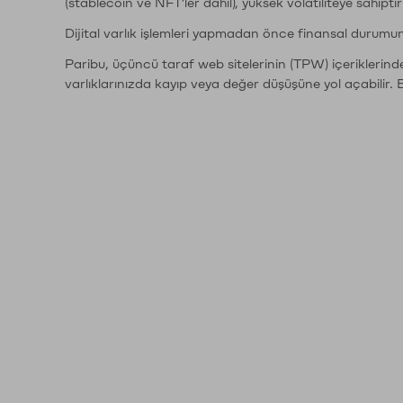
(stablecoin ve NFT'ler dahil), yüksek volatiliteye sahipti
Dijital varlık işlemleri yapmadan önce finansal durumu
Paribu, üçüncü taraf web sitelerinin (TPW) içeriklerin
varlıklarınızda kayıp veya değer düşüşüne yol açabilir. 