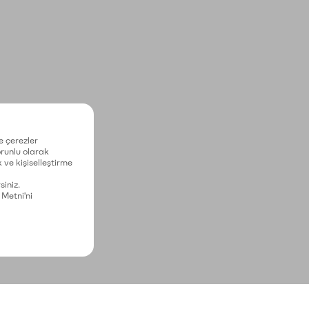
e çerezler
zorunlu olarak
 ve kişiselleştirme
siniz.
 Metni'ni