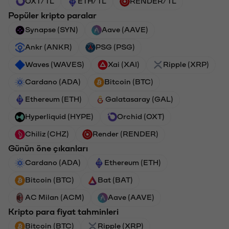
OXT/TL
ETH/TL
RENDER/TL
Popüler kripto paralar
Synapse (SYN)
Aave (AAVE)
Ankr (ANKR)
PSG (PSG)
Waves (WAVES)
Xai (XAI)
Ripple (XRP)
Cardano (ADA)
Bitcoin (BTC)
Ethereum (ETH)
Galatasaray (GAL)
Hyperliquid (HYPE)
Orchid (OXT)
Chiliz (CHZ)
Render (RENDER)
Günün öne çıkanları
Cardano (ADA)
Ethereum (ETH)
Bitcoin (BTC)
Bat (BAT)
AC Milan (ACM)
Aave (AAVE)
Kripto para fiyat tahminleri
Bitcoin (BTC)
Ripple (XRP)