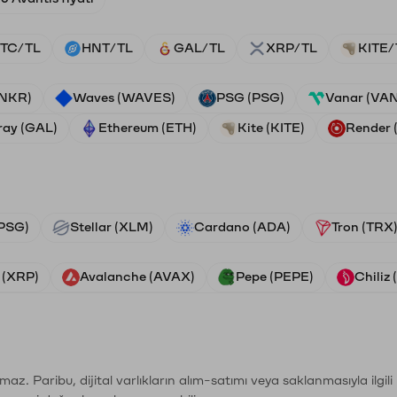
TC/TL
HNT/TL
GAL/TL
XRP/TL
KITE/
ANKR)
Waves (WAVES)
PSG (PSG)
Vanar (VA
ray (GAL)
Ethereum (ETH)
Kite (KITE)
Render
PSG)
Stellar (XLM)
Cardano (ADA)
Tron (TRX
 (XRP)
Avalanche (AVAX)
Pepe (PEPE)
Chiliz
şımaz. Paribu, dijital varlıkların alım-satımı veya saklanmasıyla ilgi