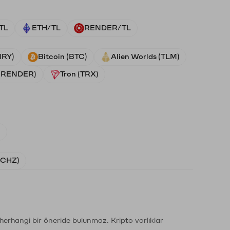
TL
ETH/TL
RENDER/TL
NRY)
Bitcoin (BTC)
Alien Worlds (TLM)
 (RENDER)
Tron (TRX)
)
 (CHZ)
li herhangi bir öneride bulunmaz. Kripto varlıklar