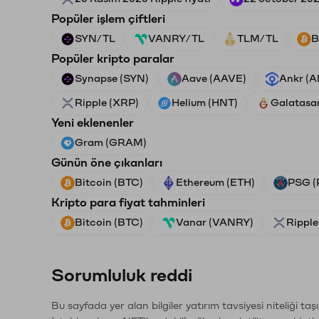
Popüler işlem çiftleri
SYN/TL
VANRY/TL
TLM/TL
B
Popüler kripto paralar
Synapse (SYN)
Aave (AAVE)
Ankr (
Ripple (XRP)
Helium (HNT)
Galatasa
Yeni eklenenler
Gram (GRAM)
Günün öne çıkanları
Bitcoin (BTC)
Ethereum (ETH)
PSG (
Kripto para fiyat tahminleri
Bitcoin (BTC)
Vanar (VANRY)
Ripple
Sorumluluk reddi
Bu sayfada yer alan bilgiler yatırım tavsiyesi niteliği ta