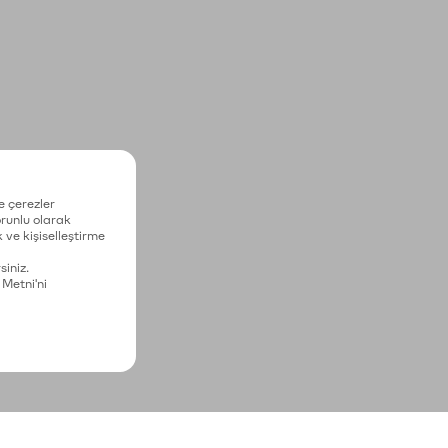
e çerezler
zorunlu olarak
 ve kişiselleştirme
siniz.
 Metni'ni