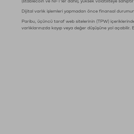
(stablecoin ve NFT'ler dahil), yüksek volatiliteye sahipti
Dijital varlık işlemleri yapmadan önce finansal durumu
Paribu, üçüncü taraf web sitelerinin (TPW) içeriklerin
varlıklarınızda kayıp veya değer düşüşüne yol açabilir. 