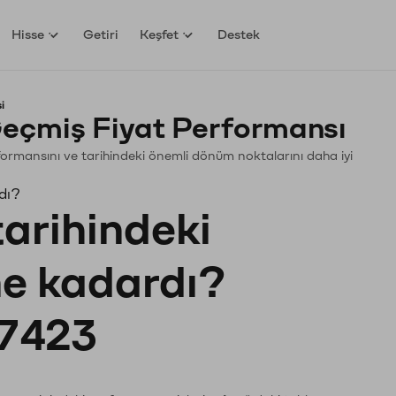
Hisse
Getiri
Keşfet
Destek
i
eçmiş Fiyat Performansı
erformansını ve tarihindeki önemli dönüm noktalarını daha iyi
dı?
tarihindeki
ne kadardı?
7423