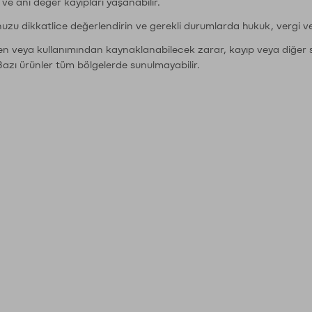
r ve ani değer kayıpları yaşanabilir.
nuzu dikkatlice değerlendirin ve gerekli durumlarda hukuk, vergi v
den veya kullanımından kaynaklanabilecek zarar, kayıp veya diğer 
Bazı ürünler tüm bölgelerde sunulmayabilir.