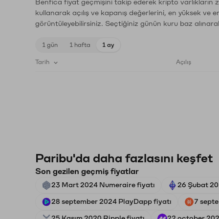
Benfica fiyat geçmişini takip ederek kripto varlıkların
kullanarak açılış ve kapanış değerlerini, en yüksek ve e
görüntüleyebilirsiniz. Seçtiğiniz günün kuru baz alınarak
1 gün
1 hafta
1 ay
Tarih
Açılış
Paribu'da daha fazlasını keşfet
Son gezilen geçmiş fiyatlar
23 Mart 2024 Numeraire fiyatı
26 Şubat 20
28 september 2024 PlayDapp fiyatı
7 septe
25 Kasım 2020 Ripple fiyatı
22 october 2025