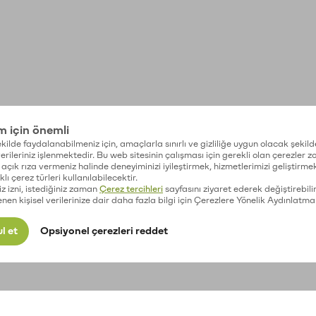
im için önemli
kilde faydalanabilmeniz için, amaçlarla sınırlı ve gizliliğe uygun olacak şekild
 verileriniz işlenmektedir. Bu web sitesinin çalışması için gerekli olan çerezler 
açık rıza vermeniz halinde deneyiminizi iyileştirmek, hizmetlerimizi geliştirmek
lı çerez türleri kullanılabilecektir.
iz izni, istediğiniz zaman
Çerez tercihleri
sayfasını ziyaret ederek değiştirebilir
enen kişisel verilerinize dair daha fazla bilgi için Çerezlere Yönelik Aydınlatma
l et
Opsiyonel çerezleri reddet