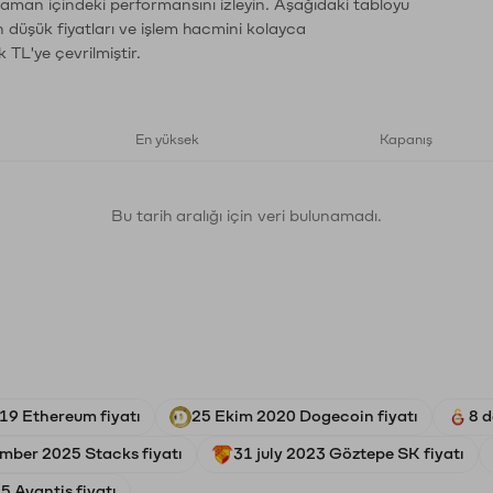
 zaman içindeki performansını izleyin. Aşağıdaki tabloyu
n düşük fiyatları ve işlem hacmini kolayca
 TL'ye çevrilmiştir.
En yüksek
Kapanış
Bu tarih aralığı için veri bulunamadı.
19 Ethereum fiyatı
25 Ekim 2020 Dogecoin fiyatı
8 
mber 2025 Stacks fiyatı
31 july 2023 Göztepe SK fiyatı
 Avantis fiyatı