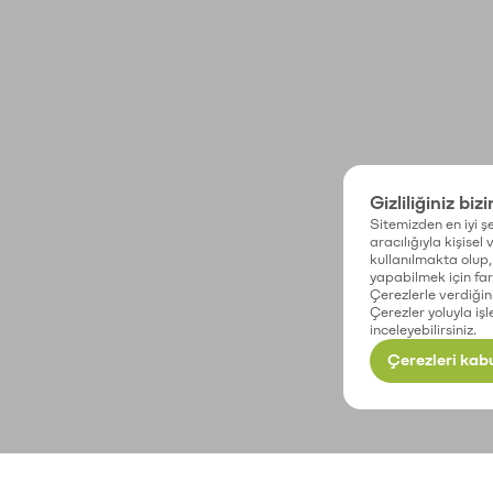
Gizliliğiniz biz
Sitemizden en iyi şe
aracılığıyla kişisel
kullanılmakta olup, 
yapabilmek için fark
Çerezlerle verdiğin
Çerezler yoluyla işl
inceleyebilirsiniz.
Çerezleri kabu