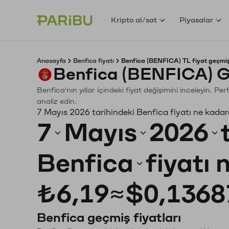
Kripto al/sat
Piyasalar
Anasayfa
Benfica fiyatı
Benfica (BENFICA) TL fiyat geçmiş
Benfica (BENFICA) G
Benfica'nın yıllar içindeki fiyat değişimini inceleyin. P
analiz edin.
7 Mayıs 2026 tarihindeki Benfica fiyatı ne kadar
7
Mayıs
2026
Benfica
fiyatı 
₺6,19
≈
$0,1368
Benfica geçmiş fiyatları