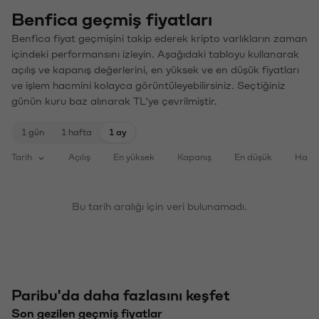
Benfica geçmiş fiyatları
Benfica fiyat geçmişini takip ederek kripto varlıkların zaman
içindeki performansını izleyin. Aşağıdaki tabloyu kullanarak
açılış ve kapanış değerlerini, en yüksek ve en düşük fiyatları
ve işlem hacmini kolayca görüntüleyebilirsiniz. Seçtiğiniz
günün kuru baz alınarak TL'ye çevrilmiştir.
1 gün
1 hafta
1 ay
Tarih
Açılış
En yüksek
Kapanış
En düşük
Haci
Bu tarih aralığı için veri bulunamadı.
Paribu'da daha fazlasını keşfet
Son gezilen geçmiş fiyatlar