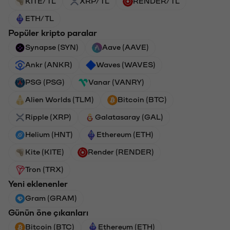
KITE/TL
XRP/TL
RENDER/TL
ETH/TL
Popüler kripto paralar
Synapse (SYN)
Aave (AAVE)
Ankr (ANKR)
Waves (WAVES)
PSG (PSG)
Vanar (VANRY)
Alien Worlds (TLM)
Bitcoin (BTC)
Ripple (XRP)
Galatasaray (GAL)
Helium (HNT)
Ethereum (ETH)
Kite (KITE)
Render (RENDER)
Tron (TRX)
Yeni eklenenler
Gram (GRAM)
Günün öne çıkanları
Bitcoin (BTC)
Ethereum (ETH)