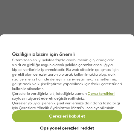
Gizliliğiniz bizim için önemli
Sitemizden en iyi şekilde faydalanabilmeniz için, amaçlarla
sınırlı ve gizliliğe uygun olacak şekilde çerezler aracılığıyla
kişisel verileriniz işlenmektedir. Bu web sitesinin çalışması için
gerekli olan çerezler zorunlu olarak kullanılmakta olup, açık
rıza vermeniz halinde deneyiminizi iyileştirmek, hizmetlerimizi
geliştirmek ve kişiselleştirme yapabilmek için farklı çerez türleri
kullanılabilecektir.
Çerezlerle verdiğiniz izni, istediğiniz zaman
Çerez tercihleri
sayfasını ziyaret ederek değiştirebilirsiniz.
Çerezler yoluyla işlenen kişisel verilerinize dair daha fazla bilgi
için Çerezlere Yönelik Aydınlatma Metni'ni inceleyebilirsiniz.
Çerezleri kabul et
Opsiyonel çerezleri reddet