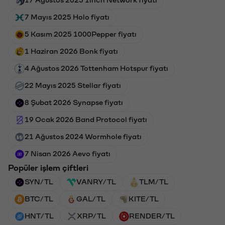
17 Ağustos 2025 1inch Network fiyatı
7 Mayıs 2025 Holo fiyatı
5 Kasım 2025 1000Pepper fiyatı
1 Haziran 2026 Bonk fiyatı
4 Ağustos 2026 Tottenham Hotspur fiyatı
22 Mayıs 2025 Stellar fiyatı
8 Şubat 2026 Synapse fiyatı
19 Ocak 2026 Band Protocol fiyatı
21 Ağustos 2024 Wormhole fiyatı
7 Nisan 2026 Aevo fiyatı
Popüler işlem çiftleri
SYN/TL
VANRY/TL
TLM/TL
BTC/TL
GAL/TL
KITE/TL
HNT/TL
XRP/TL
RENDER/TL