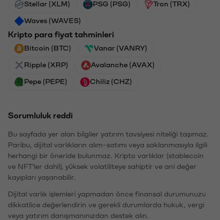
Stellar (XLM)
PSG (PSG)
Tron (TRX)
Waves (WAVES)
Kripto para fiyat tahminleri
Bitcoin (BTC)
Vanar (VANRY)
Ripple (XRP)
Avalanche (AVAX)
Pepe (PEPE)
Chiliz (CHZ)
Sorumluluk reddi
Bu sayfada yer alan bilgiler yatırım tavsiyesi niteliği taşımaz.
Paribu, dijital varlıkların alım-satımı veya saklanmasıyla ilgili
herhangi bir öneride bulunmaz. Kripto varlıklar (stablecoin
ve NFT'ler dahil), yüksek volatiliteye sahiptir ve ani değer
kayıpları yaşanabilir.
Dijital varlık işlemleri yapmadan önce finansal durumunuzu
dikkatlice değerlendirin ve gerekli durumlarda hukuk, vergi
veya yatırım danışmanınızdan destek alın.