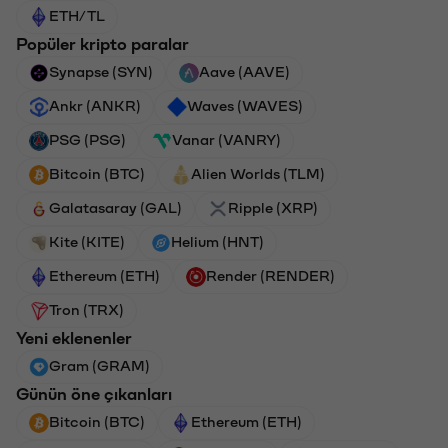
ETH/TL
Popüler kripto paralar
Synapse (SYN)
Aave (AAVE)
Ankr (ANKR)
Waves (WAVES)
PSG (PSG)
Vanar (VANRY)
Bitcoin (BTC)
Alien Worlds (TLM)
Galatasaray (GAL)
Ripple (XRP)
Kite (KITE)
Helium (HNT)
Ethereum (ETH)
Render (RENDER)
Tron (TRX)
Yeni eklenenler
Gram (GRAM)
Günün öne çıkanları
Bitcoin (BTC)
Ethereum (ETH)