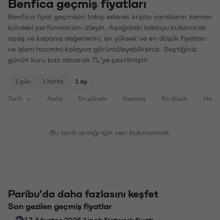
Benfica geçmiş fiyatları
Benfica fiyat geçmişini takip ederek kripto varlıkların zaman
içindeki performansını izleyin. Aşağıdaki tabloyu kullanarak
açılış ve kapanış değerlerini, en yüksek ve en düşük fiyatları
ve işlem hacmini kolayca görüntüleyebilirsiniz. Seçtiğiniz
günün kuru baz alınarak TL'ye çevrilmiştir.
1 gün
1 hafta
1 ay
Tarih
Açılış
En yüksek
Kapanış
En düşük
Haci
Bu tarih aralığı için veri bulunamadı.
Paribu'da daha fazlasını keşfet
Son gezilen geçmiş fiyatlar