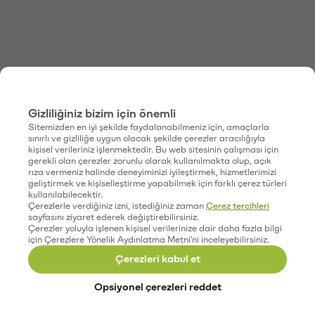
Gizliliğiniz bizim için önemli
Sitemizden en iyi şekilde faydalanabilmeniz için, amaçlarla
sınırlı ve gizliliğe uygun olacak şekilde çerezler aracılığıyla
kişisel verileriniz işlenmektedir. Bu web sitesinin çalışması için
gerekli olan çerezler zorunlu olarak kullanılmakta olup, açık
rıza vermeniz halinde deneyiminizi iyileştirmek, hizmetlerimizi
geliştirmek ve kişiselleştirme yapabilmek için farklı çerez türleri
kullanılabilecektir.
Çerezlerle verdiğiniz izni, istediğiniz zaman
Çerez tercihleri
sayfasını ziyaret ederek değiştirebilirsiniz.
Çerezler yoluyla işlenen kişisel verilerinize dair daha fazla bilgi
için Çerezlere Yönelik Aydınlatma Metni'ni inceleyebilirsiniz.
Çerezleri kabul et
Opsiyonel çerezleri reddet