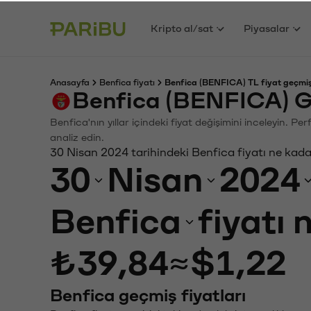
Kripto al/sat
Piyasalar
Anasayfa
Benfica fiyatı
Benfica (BENFICA) TL fiyat geçmiş
Benfica (BENFICA) G
Benfica'nın yıllar içindeki fiyat değişimini inceleyin. P
analiz edin.
30 Nisan 2024 tarihindeki Benfica fiyatı ne kad
30
Nisan
2024
Benfica
fiyatı 
₺39,84
≈
$1,22
Benfica geçmiş fiyatları