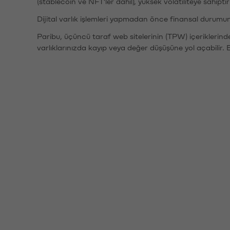
(stablecoin ve NFT'ler dahil), yüksek volatiliteye sahipti
Dijital varlık işlemleri yapmadan önce finansal durumu
Paribu, üçüncü taraf web sitelerinin (TPW) içeriklerin
varlıklarınızda kayıp veya değer düşüşüne yol açabilir. 