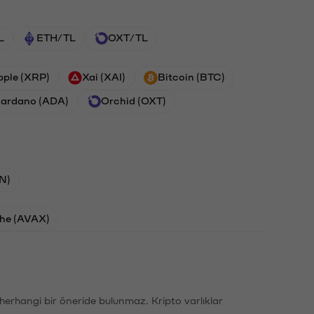
L
ETH/TL
OXT/TL
pple (XRP)
Xai (XAI)
Bitcoin (BTC)
ardano (ADA)
Orchid (OXT)
N)
he (AVAX)
li herhangi bir öneride bulunmaz. Kripto varlıklar