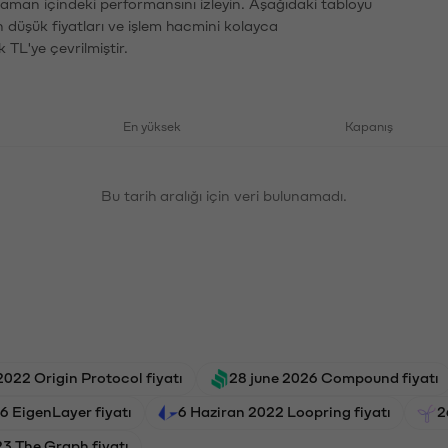
 zaman içindeki performansını izleyin. Aşağıdaki tabloyu
n düşük fiyatları ve işlem hacmini kolayca
 TL'ye çevrilmiştir.
En yüksek
Kapanış
Bu tarih aralığı için veri bulunamadı.
2022 Origin Protocol fiyatı
28 june 2026 Compound fiyatı
6 EigenLayer fiyatı
6 Haziran 2022 Loopring fiyatı
2
23 The Graph fiyatı