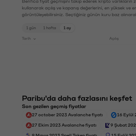
Benfica fiyat geçmişini takip ederek kripto varlıkların
kullanarak açılış ve kapanış değerlerini, en yüksek ve e
görüntüleyebilirsiniz. Seçtiğiniz günün kuru baz alınarak
1 gün
1 hafta
1 ay
Tarih
Açılış
Paribu'da daha fazlasını keşfet
Son gezilen geçmiş fiyatlar
27 october 2023 Avalanche fiyatı
16 Eylül 
27 Ekim 2023 Avalanche fiyatı
9 Şubat 202
9 Mayıs 2023 Spell Token fiyatı
15 Eylül 20