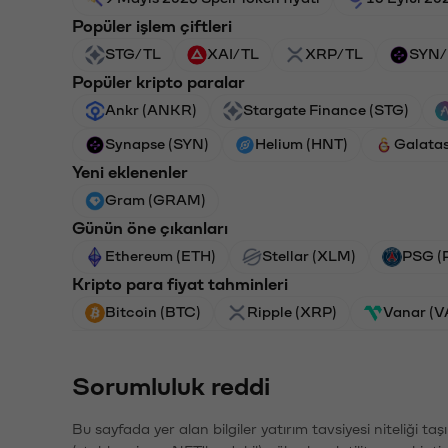
Popüler işlem çiftleri
STG/TL
XAI/TL
XRP/TL
SYN/
Popüler kripto paralar
Ankr (ANKR)
Stargate Finance (STG)
Synapse (SYN)
Helium (HNT)
Galata
Yeni eklenenler
Gram (GRAM)
Günün öne çıkanları
Ethereum (ETH)
Stellar (XLM)
PSG (
Kripto para fiyat tahminleri
Bitcoin (BTC)
Ripple (XRP)
Vanar (
Sorumluluk reddi
Bu sayfada yer alan bilgiler yatırım tavsiyesi niteliği ta