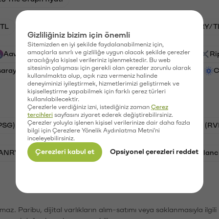
TL
HNT/TL
BTC/TL
GAL/TL
VANRY/T
Gizliliğiniz bizim için önemli
Sitemizden en iyi şekilde faydalanabilmeniz için,
amaçlarla sınırlı ve gizliliğe uygun olacak şekilde çerezler
Aave (AAVE)
PSG (PSG)
Waves (WAVES)
Ri
aracılığıyla kişisel verileriniz işlenmektedir. Bu web
sitesinin çalışması için gerekli olan çerezler zorunlu olarak
saray (GAL)
Ethereum (ETH)
Vanar (VANRY)
C
kullanılmakta olup, açık rıza vermeniz halinde
deneyiminizi iyileştirmek, hizmetlerimizi geliştirmek ve
kişiselleştirme yapabilmek için farklı çerez türleri
kullanılabilecektir.
Çerezlerle verdiğiniz izni, istediğiniz zaman
Çerez
tercihleri
sayfasını ziyaret ederek değiştirebilirsiniz.
Çerezler yoluyla işlenen kişisel verilerinize dair daha fazla
PSG)
Bitcoin (BTC)
Tron (TRX)
Ravencoin (RV
bilgi için Çerezlere Yönelik Aydınlatma Metni'ni
inceleyebilirsiniz.
Çerezleri kabul et
Opsiyonel çerezleri reddet
VANRY)
Bonk (BONK)
Ethereum (ETH)
Avalanc
şımaz. Paribu, dijital varlıkların alım-satımı veya saklanmasıyla ilgi