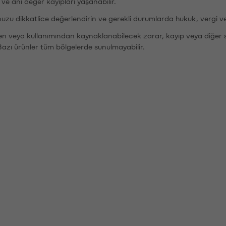
r ve ani değer kayıpları yaşanabilir.
nuzu dikkatlice değerlendirin ve gerekli durumlarda hukuk, vergi v
den veya kullanımından kaynaklanabilecek zarar, kayıp veya diğer 
Bazı ürünler tüm bölgelerde sunulmayabilir.