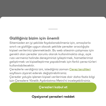
Gizliliğiniz bizim için önemli
Sitemizden en iyi şekilde faydalanabilmeniz için, amaçlarla
sınırlı ve gizliliğe uygun olacak şekilde çerezler aracılığıyla
kişisel verileriniz işlenmektedir. Bu web sitesinin çalışması için
gerekli olan çerezler zorunlu olarak kullanılmakta olup, açık
rıza vermeniz halinde deneyiminizi iyileştirmek, hizmetlerimizi
geliştirmek ve kişiselleştirme yapabilmek için farklı çerez türleri
kullanılabilecektir.
Çerezlerle verdiğiniz izni, istediğiniz zaman
Çerez tercihleri
sayfasını ziyaret ederek değiştirebilirsiniz.
Çerezler yoluyla işlenen kişisel verilerinize dair daha fazla bilgi
için Çerezlere Yönelik Aydınlatma Metni'ni inceleyebilirsiniz.
Çerezleri kabul et
Opsiyonel çerezleri reddet