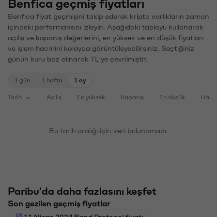
Benfica geçmiş fiyatları
Benfica fiyat geçmişini takip ederek kripto varlıkların zaman
içindeki performansını izleyin. Aşağıdaki tabloyu kullanarak
açılış ve kapanış değerlerini, en yüksek ve en düşük fiyatları
ve işlem hacmini kolayca görüntüleyebilirsiniz. Seçtiğiniz
günün kuru baz alınarak TL'ye çevrilmiştir.
1 gün
1 hafta
1 ay
Tarih
Açılış
En yüksek
Kapanış
En düşük
Haci
Bu tarih aralığı için veri bulunamadı.
Paribu'da daha fazlasını keşfet
Son gezilen geçmiş fiyatlar