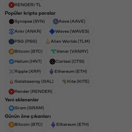
RENDER/TL
Popüler kripto paralar
Synapse (SYN)
Aave (AAVE)
Ankr (ANKR)
Waves (WAVES)
PSG (PSG)
Alien Worlds (TLM)
Bitcoin (BTC)
Vanar (VANRY)
Helium (HNT)
Cartesi (CTSI)
Ripple (XRP)
Ethereum (ETH)
Galatasaray (GAL)
Kite (KITE)
Render (RENDER)
Yeni eklenenler
Gram (GRAM)
Günün öne çıkanları
Bitcoin (BTC)
Ethereum (ETH)