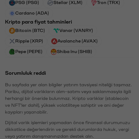
PSG (PSG)
Stellar (XLM)
Tron (TRX)
Cardano (ADA)
Kripto para fiyat tahminleri
Bitcoin (BTC)
Vanar (VANRY)
Ripple (XRP)
Avalanche (AVAX)
Pepe (PEPE)
Shiba Inu (SHIB)
Sorumluluk reddi
Bu sayfada yer alan bilgiler yatırım tavsiyesi niteliği taşımaz.
Paribu, dijital varlıkların alım-satımı veya saklanmasıyla ilgili
herhangi bir öneride bulunmaz. Kripto varlıklar (stablecoin
ve NFT'ler dahil), yüksek volatiliteye sahiptir ve ani değer
kayıpları yaşanabilir.
Dijital varlık işlemleri yapmadan önce finansal durumunuzu
dikkatlice değerlendirin ve gerekli durumlarda hukuk, vergi
veya yatırım danışmanınızdan destek alın.