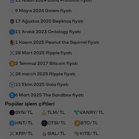
11 Nisan 2024 Band Protocol fiyatı
9 Mayıs 2024 Golem fiyatı
17 Ağustos 2025 Beşiktaş fiyatı
11 Aralık 2023 Ontology fiyatı
1 Kasım 2025 Peanut the Squirrel fiyatı
28 Mart 2025 Ripple fiyatı
2 Temmuz 2017 Bitcoin fiyatı
28 march 2025 Ripple fiyatı
11 Ekim 2025 Gala fiyatı
6 Mart 2025 The Sandbox fiyatı
Popüler işlem çiftleri
SYN/TL
TLM/TL
VANRY/TL
HNT/TL
CTSI/TL
BTC/TL
XRP/TL
GAL/TL
KITE/TL