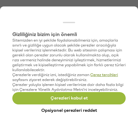
Gizliliğiniz bizim için önemli
Sitemizden en iyi şekilde faydalanabilmeniz için, amaçlarla
sınırlı ve gizliliğe uygun olacak şekilde çerezler aracılığıyla
kişisel verileriniz işlenmektedir. Bu web sitesinin çalışması için
gerekli olan çerezler zorunlu olarak kullanılmakta olup, açık
rıza vermeniz halinde deneyiminizi iyileştirmek, hizmetlerimizi
geliştirmek ve kişiselleştirme yapabilmek için farklı çerez türleri
kullanılabilecektir.
Çerezlerle verdiğiniz izni, istediğiniz zaman
Çerez tercihleri
sayfasını ziyaret ederek değiştirebilirsiniz.
Çerezler yoluyla işlenen kişisel verilerinize dair daha fazla bilgi
için Çerezlere Yönelik Aydınlatma Metni'ni inceleyebilirsiniz.
Çerezleri kabul et
Opsiyonel çerezleri reddet