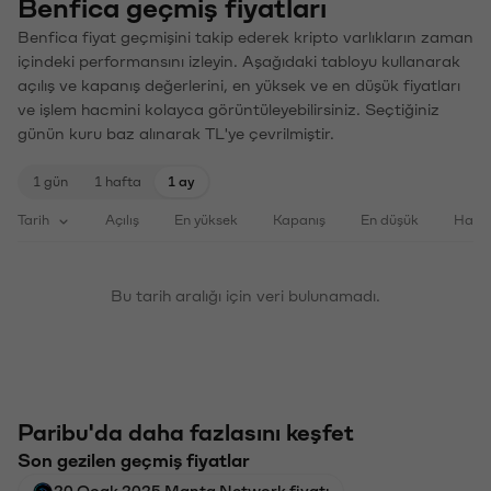
Benfica geçmiş fiyatları
Benfica fiyat geçmişini takip ederek kripto varlıkların zaman
içindeki performansını izleyin. Aşağıdaki tabloyu kullanarak
açılış ve kapanış değerlerini, en yüksek ve en düşük fiyatları
ve işlem hacmini kolayca görüntüleyebilirsiniz. Seçtiğiniz
günün kuru baz alınarak TL'ye çevrilmiştir.
1 gün
1 hafta
1 ay
Tarih
Açılış
En yüksek
Kapanış
En düşük
Haci
Bu tarih aralığı için veri bulunamadı.
Paribu'da daha fazlasını keşfet
Son gezilen geçmiş fiyatlar
20 Ocak 2025 Manta Network fiyatı