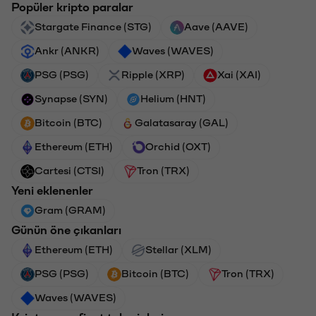
Popüler kripto paralar
Stargate Finance (STG)
Aave (AAVE)
Ankr (ANKR)
Waves (WAVES)
PSG (PSG)
Ripple (XRP)
Xai (XAI)
Synapse (SYN)
Helium (HNT)
Bitcoin (BTC)
Galatasaray (GAL)
Ethereum (ETH)
Orchid (OXT)
Cartesi (CTSI)
Tron (TRX)
Yeni eklenenler
Gram (GRAM)
Günün öne çıkanları
Ethereum (ETH)
Stellar (XLM)
PSG (PSG)
Bitcoin (BTC)
Tron (TRX)
Waves (WAVES)