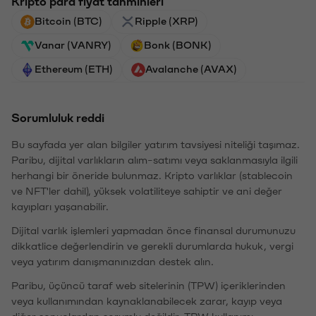
Kripto para fiyat tahminleri
Bitcoin (BTC)
Ripple (XRP)
Vanar (VANRY)
Bonk (BONK)
Ethereum (ETH)
Avalanche (AVAX)
Sorumluluk reddi
Bu sayfada yer alan bilgiler yatırım tavsiyesi niteliği taşımaz.
Paribu, dijital varlıkların alım-satımı veya saklanmasıyla ilgili
herhangi bir öneride bulunmaz. Kripto varlıklar (stablecoin
ve NFT'ler dahil), yüksek volatiliteye sahiptir ve ani değer
kayıpları yaşanabilir.
Dijital varlık işlemleri yapmadan önce finansal durumunuzu
dikkatlice değerlendirin ve gerekli durumlarda hukuk, vergi
veya yatırım danışmanınızdan destek alın.
Paribu, üçüncü taraf web sitelerinin (TPW) içeriklerinden
veya kullanımından kaynaklanabilecek zarar, kayıp veya
diğer sonuçlardan sorumlu değildir. TPW kullanımı,