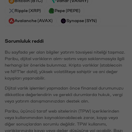
Bitcoin (BTC)
Vanar (VANRY)
Ripple (XRP)
Pepe (PEPE)
Avalanche (AVAX)
Synapse (SYN)
Sorumluluk reddi
Bu sayfada yer alan bilgiler yatırım tavsiyesi niteliği taşımaz.
Paribu, dijital varlıkların alım-satımı veya saklanmasıyla ilgili
herhangi bir öneride bulunmaz. Kripto varlıklar (stablecoin
ve NFT'ler dahil), yüksek volatiliteye sahiptir ve ani değer
kayıpları yaşanabilir.
Dijital varlık işlemleri yapmadan önce finansal durumunuzu
dikkatlice değerlendirin ve gerekli durumlarda hukuk, vergi
veya yatırım danışmanınızdan destek alın.
Paribu, üçüncü taraf web sitelerinin (TPW) içeriklerinden
veya kullanımından kaynaklanabilecek zarar, kayıp veya
diğer sonuçlardan sorumlu değildir. TPW kullanımı,
varlıklarınızda kayıp veya değer düşüşüne yol açabilir. Bazı