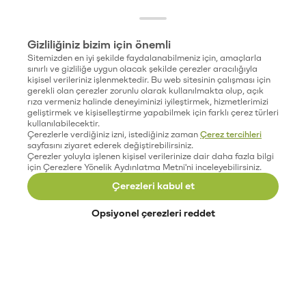
Gizliliğiniz bizim için önemli
Sitemizden en iyi şekilde faydalanabilmeniz için, amaçlarla
sınırlı ve gizliliğe uygun olacak şekilde çerezler aracılığıyla
kişisel verileriniz işlenmektedir. Bu web sitesinin çalışması için
gerekli olan çerezler zorunlu olarak kullanılmakta olup, açık
rıza vermeniz halinde deneyiminizi iyileştirmek, hizmetlerimizi
geliştirmek ve kişiselleştirme yapabilmek için farklı çerez türleri
kullanılabilecektir.
Çerezlerle verdiğiniz izni, istediğiniz zaman
Çerez tercihleri
sayfasını ziyaret ederek değiştirebilirsiniz.
Çerezler yoluyla işlenen kişisel verilerinize dair daha fazla bilgi
için Çerezlere Yönelik Aydınlatma Metni'ni inceleyebilirsiniz.
Çerezleri kabul et
Opsiyonel çerezleri reddet