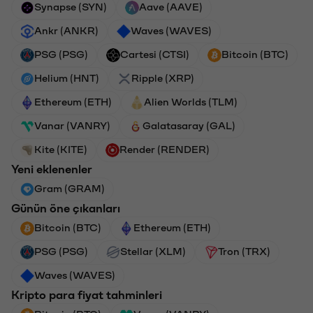
Synapse (SYN)
Aave (AAVE)
Ankr (ANKR)
Waves (WAVES)
PSG (PSG)
Cartesi (CTSI)
Bitcoin (BTC)
Helium (HNT)
Ripple (XRP)
Ethereum (ETH)
Alien Worlds (TLM)
Vanar (VANRY)
Galatasaray (GAL)
Kite (KITE)
Render (RENDER)
Yeni eklenenler
Gram (GRAM)
Günün öne çıkanları
Bitcoin (BTC)
Ethereum (ETH)
PSG (PSG)
Stellar (XLM)
Tron (TRX)
Waves (WAVES)
Kripto para fiyat tahminleri