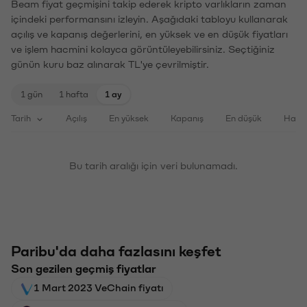
Beam fiyat geçmişini takip ederek kripto varlıkların zaman
içindeki performansını izleyin. Aşağıdaki tabloyu kullanarak
açılış ve kapanış değerlerini, en yüksek ve en düşük fiyatları
ve işlem hacmini kolayca görüntüleyebilirsiniz. Seçtiğiniz
günün kuru baz alınarak TL'ye çevrilmiştir.
1 gün
1 hafta
1 ay
Tarih
Açılış
En yüksek
Kapanış
En düşük
Haci
Bu tarih aralığı için veri bulunamadı.
Paribu'da daha fazlasını keşfet
Son gezilen geçmiş fiyatlar
1 Mart 2023 VeChain fiyatı