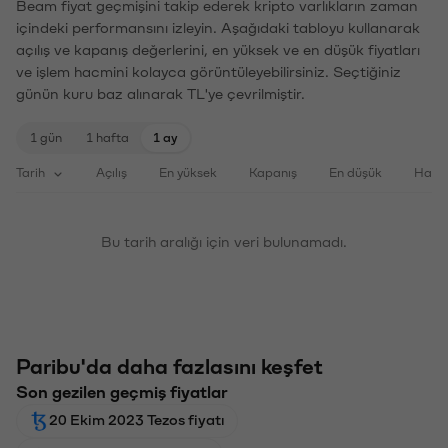
Beam fiyat geçmişini takip ederek kripto varlıkların zaman
içindeki performansını izleyin. Aşağıdaki tabloyu kullanarak
açılış ve kapanış değerlerini, en yüksek ve en düşük fiyatları
ve işlem hacmini kolayca görüntüleyebilirsiniz. Seçtiğiniz
günün kuru baz alınarak TL'ye çevrilmiştir.
1 gün
1 hafta
1 ay
Tarih
Açılış
En yüksek
Kapanış
En düşük
Haci
Bu tarih aralığı için veri bulunamadı.
Paribu'da daha fazlasını keşfet
Son gezilen geçmiş fiyatlar
20 Ekim 2023 Tezos fiyatı