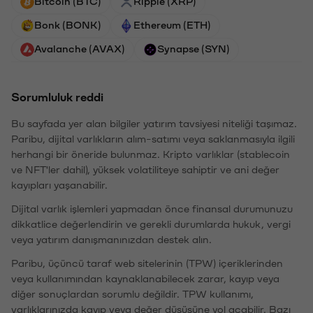
Bitcoin (BTC)
Ripple (XRP)
Bonk (BONK)
Ethereum (ETH)
Avalanche (AVAX)
Synapse (SYN)
Sorumluluk reddi
Bu sayfada yer alan bilgiler yatırım tavsiyesi niteliği taşımaz.
Paribu, dijital varlıkların alım-satımı veya saklanmasıyla ilgili
herhangi bir öneride bulunmaz. Kripto varlıklar (stablecoin
ve NFT'ler dahil), yüksek volatiliteye sahiptir ve ani değer
kayıpları yaşanabilir.
Dijital varlık işlemleri yapmadan önce finansal durumunuzu
dikkatlice değerlendirin ve gerekli durumlarda hukuk, vergi
veya yatırım danışmanınızdan destek alın.
Paribu, üçüncü taraf web sitelerinin (TPW) içeriklerinden
veya kullanımından kaynaklanabilecek zarar, kayıp veya
diğer sonuçlardan sorumlu değildir. TPW kullanımı,
varlıklarınızda kayıp veya değer düşüşüne yol açabilir. Bazı