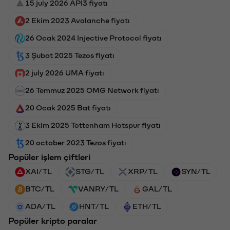
15 july 2026 API3 fiyatı
2 Ekim 2023 Avalanche fiyatı
26 Ocak 2024 Injective Protocol fiyatı
3 Şubat 2025 Tezos fiyatı
2 july 2026 UMA fiyatı
26 Temmuz 2025 OMG Network fiyatı
20 Ocak 2025 Bat fiyatı
3 Ekim 2025 Tottenham Hotspur fiyatı
20 october 2023 Tezos fiyatı
Popüler işlem çiftleri
XAI/TL
STG/TL
XRP/TL
SYN/TL
BTC/TL
VANRY/TL
GAL/TL
ADA/TL
HNT/TL
ETH/TL
Popüler kripto paralar