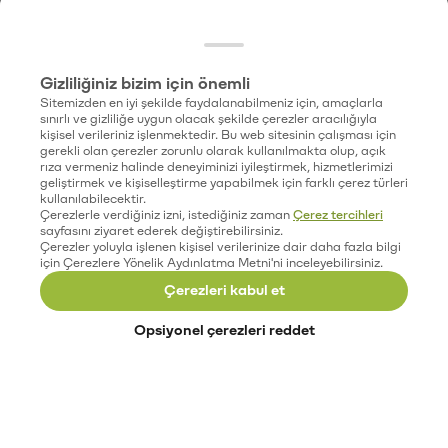
Gizliliğiniz bizim için önemli
Sitemizden en iyi şekilde faydalanabilmeniz için, amaçlarla
sınırlı ve gizliliğe uygun olacak şekilde çerezler aracılığıyla
kişisel verileriniz işlenmektedir. Bu web sitesinin çalışması için
gerekli olan çerezler zorunlu olarak kullanılmakta olup, açık
rıza vermeniz halinde deneyiminizi iyileştirmek, hizmetlerimizi
geliştirmek ve kişiselleştirme yapabilmek için farklı çerez türleri
kullanılabilecektir.
Çerezlerle verdiğiniz izni, istediğiniz zaman
Çerez tercihleri
sayfasını ziyaret ederek değiştirebilirsiniz.
Çerezler yoluyla işlenen kişisel verilerinize dair daha fazla bilgi
için Çerezlere Yönelik Aydınlatma Metni'ni inceleyebilirsiniz.
Çerezleri kabul et
Opsiyonel çerezleri reddet