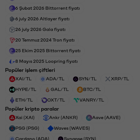
6 Şubat 2026 Bittorrent fiyatı
6 july 2026 Altlayer fiyatı
26 july 2026 Gala fiyatı
20 Temmuz 2024 Tron fiyatı
25 Ekim 2025 Bittorrent fiyatı
8 Mayıs 2025 Loopring fiyatı
Popüler işlem çiftleri
XAI/TL
ADA/TL
SYN/TL
XRP/TL
HYPE/TL
GAL/TL
BTC/TL
ETH/TL
OXT/TL
VANRY/TL
Popüler kripto paralar
Xai (XAI)
Ankr (ANKR)
Aave (AAVE)
PSG (PSG)
Waves (WAVES)
Cardano (ADA)
Synapse (SYN)