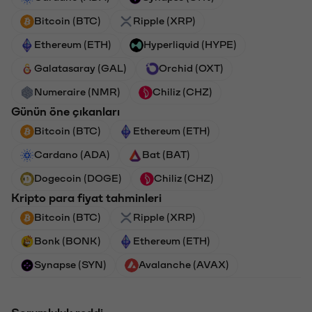
Bitcoin (BTC)
Ripple (XRP)
Ethereum (ETH)
Hyperliquid (HYPE)
Galatasaray (GAL)
Orchid (OXT)
Numeraire (NMR)
Chiliz (CHZ)
Günün öne çıkanları
Bitcoin (BTC)
Ethereum (ETH)
Cardano (ADA)
Bat (BAT)
Dogecoin (DOGE)
Chiliz (CHZ)
Kripto para fiyat tahminleri
Bitcoin (BTC)
Ripple (XRP)
Bonk (BONK)
Ethereum (ETH)
Synapse (SYN)
Avalanche (AVAX)
Sorumluluk reddi