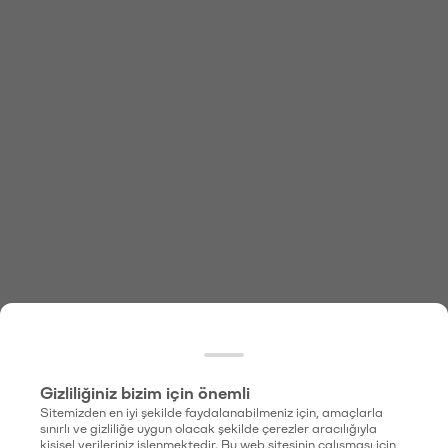
Gizliliğiniz bizim için önemli
Sitemizden en iyi şekilde faydalanabilmeniz için, amaçlarla
sınırlı ve gizliliğe uygun olacak şekilde çerezler aracılığıyla
kişisel verileriniz işlenmektedir. Bu web sitesinin çalışması için