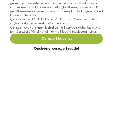
gerekli olan çerezler zorunlu olarak kullanılmakta olup, açık
rıza vermeniz halinde deneyiminizi iyileştirmek, hizmetlerimizi
geliştirmek ve kişiselleştirme yapabilmek için farklı çerez türleri
kullanılabilecektir.
Çerezlerle verdiğiniz izni, istediğiniz zaman
Çerez tercihleri
sayfasını ziyaret ederek değiştirebilirsiniz.
Çerezler yoluyla işlenen kişisel verilerinize dair daha fazla bilgi
için Çerezlere Yönelik Aydınlatma Metni'ni inceleyebilirsiniz.
Çerezleri kabul et
Opsiyonel çerezleri reddet
Paribu’yu keşfet
Eğitimler
Etkinlikler
Açık pozisyonlar
Paribu sistem durumu
API dokümantasyonu