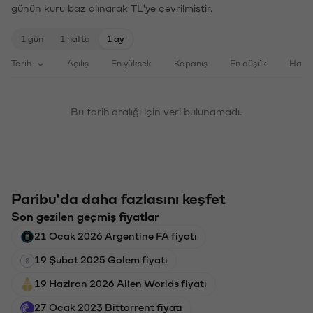
günün kuru baz alınarak TL'ye çevrilmiştir.
1 gün
1 hafta
1 ay
Tarih
Açılış
En yüksek
Kapanış
En düşük
Haci
Bu tarih aralığı için veri bulunamadı.
Paribu'da daha fazlasını keşfet
Son gezilen geçmiş fiyatlar
21 Ocak 2026 Argentine FA fiyatı
19 Şubat 2025 Golem fiyatı
19 Haziran 2026 Alien Worlds fiyatı
27 Ocak 2023 Bittorrent fiyatı