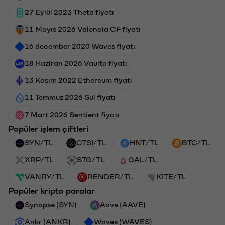
27 Eylül 2023 Theta fiyatı
11 Mayıs 2026 Valencia CF fiyatı
16 december 2020 Waves fiyatı
18 Haziran 2026 Vaulta fiyatı
13 Kasım 2022 Ethereum fiyatı
11 Temmuz 2026 Sui fiyatı
7 Mart 2026 Sentient fiyatı
Popüler işlem çiftleri
SYN/TL
CTSI/TL
HNT/TL
BTC/TL
XRP/TL
STG/TL
GAL/TL
VANRY/TL
RENDER/TL
KITE/TL
Popüler kripto paralar
Synapse (SYN)
Aave (AAVE)
Ankr (ANKR)
Waves (WAVES)