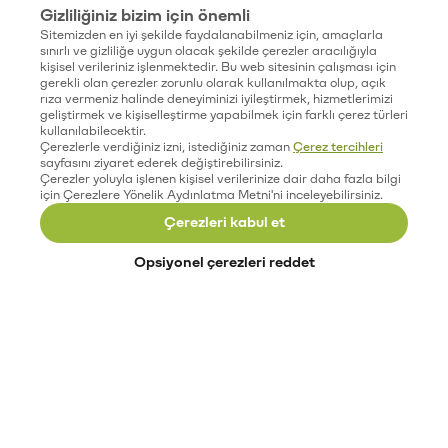
Gizliliğiniz bizim için önemli
Sitemizden en iyi şekilde faydalanabilmeniz için, amaçlarla
sınırlı ve gizliliğe uygun olacak şekilde çerezler aracılığıyla
kişisel verileriniz işlenmektedir. Bu web sitesinin çalışması için
gerekli olan çerezler zorunlu olarak kullanılmakta olup, açık
rıza vermeniz halinde deneyiminizi iyileştirmek, hizmetlerimizi
geliştirmek ve kişiselleştirme yapabilmek için farklı çerez türleri
kullanılabilecektir.
Çerezlerle verdiğiniz izni, istediğiniz zaman
Çerez tercihleri
sayfasını ziyaret ederek değiştirebilirsiniz.
Çerezler yoluyla işlenen kişisel verilerinize dair daha fazla bilgi
için Çerezlere Yönelik Aydınlatma Metni'ni inceleyebilirsiniz.
Çerezleri kabul et
Opsiyonel çerezleri reddet
Paribu’yu keşfet
Eğitimler