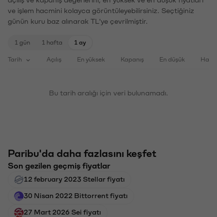
açılış ve kapanış değerlerini, en yüksek ve en düşük fiyatları
ve işlem hacmini kolayca görüntüleyebilirsiniz. Seçtiğiniz
günün kuru baz alınarak TL'ye çevrilmiştir.
1 gün
1 hafta
1 ay
Tarih
Açılış
En yüksek
Kapanış
En düşük
Haci
Bu tarih aralığı için veri bulunamadı.
Paribu'da daha fazlasını keşfet
Son gezilen geçmiş fiyatlar
12 february 2023 Stellar fiyatı
30 Nisan 2022 Bittorrent fiyatı
27 Mart 2026 Sei fiyatı