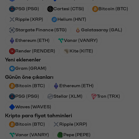
PSG (PSG)
Cartesi (CTSI)
Bitcoin (BTC)
Ripple (XRP)
Helium (HNT)
Stargate Finance (STG)
Galatasaray (GAL)
Ethereum (ETH)
Vanar (VANRY)
Render (RENDER)
Kite (KITE)
Yeni eklenenler
Gram (GRAM)
Günün öne çıkanları
Bitcoin (BTC)
Ethereum (ETH)
PSG (PSG)
Stellar (XLM)
Tron (TRX)
Waves (WAVES)
Kripto para fiyat tahminleri
Bitcoin (BTC)
Ripple (XRP)
Vanar (VANRY)
Pepe (PEPE)