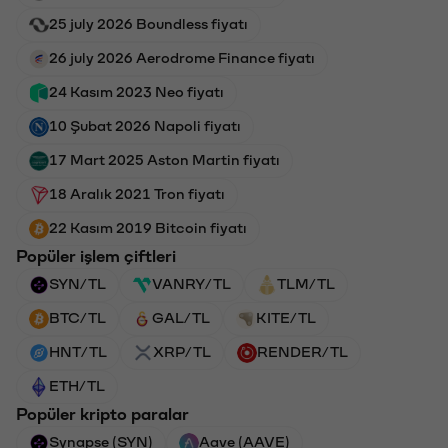
25 july 2026 Boundless fiyatı
26 july 2026 Aerodrome Finance fiyatı
24 Kasım 2023 Neo fiyatı
10 Şubat 2026 Napoli fiyatı
17 Mart 2025 Aston Martin fiyatı
18 Aralık 2021 Tron fiyatı
22 Kasım 2019 Bitcoin fiyatı
Popüler işlem çiftleri
SYN/TL
VANRY/TL
TLM/TL
BTC/TL
GAL/TL
KITE/TL
HNT/TL
XRP/TL
RENDER/TL
ETH/TL
Popüler kripto paralar
Synapse (SYN)
Aave (AAVE)