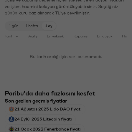
açılış ve kapanış değerlerini, en yüksek ve en düşük fiyatları
ve işlem hacmini kolayca görüntüleyebilirsiniz. Seçtiğiniz
günün kuru baz alınarak TL'ye çevrilmiştir.
1 gün
1 hafta
1 ay
Tarih
Açılış
En yüksek
Kapanış
En düşük
Haci
Bu tarih aralığı için veri bulunamadı.
Paribu'da daha fazlasını keşfet
Son gezilen geçmiş fiyatlar
21 Ağustos 2025 Lido DAO fiyatı
24 Eylül 2025 Litecoin fiyatı
21 Ocak 2023 Fenerbahçe fiyatı