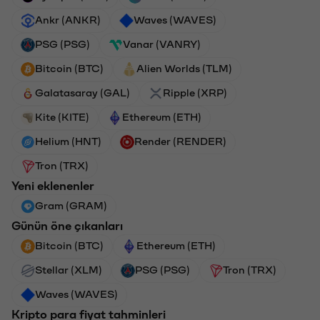
Ankr (ANKR)
Waves (WAVES)
PSG (PSG)
Vanar (VANRY)
Bitcoin (BTC)
Alien Worlds (TLM)
Galatasaray (GAL)
Ripple (XRP)
Kite (KITE)
Ethereum (ETH)
Helium (HNT)
Render (RENDER)
Tron (TRX)
Yeni eklenenler
Gram (GRAM)
Günün öne çıkanları
Bitcoin (BTC)
Ethereum (ETH)
Stellar (XLM)
PSG (PSG)
Tron (TRX)
Waves (WAVES)
Kripto para fiyat tahminleri