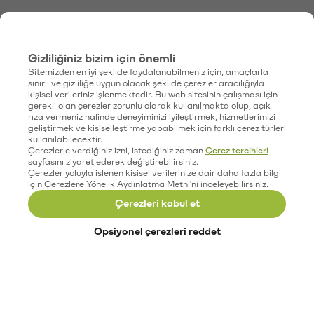
Gizliliğiniz bizim için önemli
Sitemizden en iyi şekilde faydalanabilmeniz için, amaçlarla
sınırlı ve gizliliğe uygun olacak şekilde çerezler aracılığıyla
kişisel verileriniz işlenmektedir. Bu web sitesinin çalışması için
gerekli olan çerezler zorunlu olarak kullanılmakta olup, açık
rıza vermeniz halinde deneyiminizi iyileştirmek, hizmetlerimizi
geliştirmek ve kişiselleştirme yapabilmek için farklı çerez türleri
kullanılabilecektir.
Çerezlerle verdiğiniz izni, istediğiniz zaman
Çerez tercihleri
sayfasını ziyaret ederek değiştirebilirsiniz.
Çerezler yoluyla işlenen kişisel verilerinize dair daha fazla bilgi
için Çerezlere Yönelik Aydınlatma Metni'ni inceleyebilirsiniz.
Çerezleri kabul et
Opsiyonel çerezleri reddet