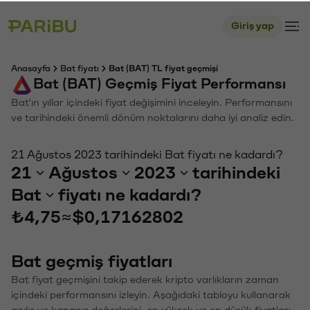
Giriş yap
Anasayfa
Bat fiyatı
Bat (BAT) TL fiyat geçmişi
Bat (BAT) Geçmiş Fiyat Performansı
Bat'ın yıllar içindeki fiyat değişimini inceleyin. Performansını
ve tarihindeki önemli dönüm noktalarını daha iyi analiz edin.
21 Ağustos 2023 tarihindeki Bat fiyatı ne kadardı?
21
Ağustos
2023
tarihindeki
Bat
fiyatı ne kadardı?
₺4,75
≈
$0,17162802
Bat geçmiş fiyatları
Bat fiyat geçmişini takip ederek kripto varlıkların zaman
içindeki performansını izleyin. Aşağıdaki tabloyu kullanarak
açılış ve kapanış değerlerini, en yüksek ve en düşük fiyatları