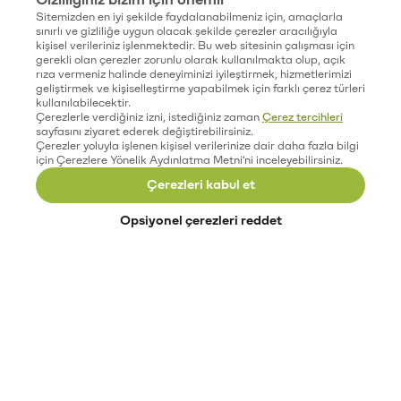
Sitemizden en iyi şekilde faydalanabilmeniz için, amaçlarla
sınırlı ve gizliliğe uygun olacak şekilde çerezler aracılığıyla
kişisel verileriniz işlenmektedir. Bu web sitesinin çalışması için
gerekli olan çerezler zorunlu olarak kullanılmakta olup, açık
rıza vermeniz halinde deneyiminizi iyileştirmek, hizmetlerimizi
geliştirmek ve kişiselleştirme yapabilmek için farklı çerez türleri
kullanılabilecektir.
Çerezlerle verdiğiniz izni, istediğiniz zaman
Çerez tercihleri
sayfasını ziyaret ederek değiştirebilirsiniz.
Çerezler yoluyla işlenen kişisel verilerinize dair daha fazla bilgi
için Çerezlere Yönelik Aydınlatma Metni'ni inceleyebilirsiniz.
Çerezleri kabul et
Opsiyonel çerezleri reddet
Paribu’yu keşfet
Eğitimler
Etkinlikler
Açık pozisyonlar