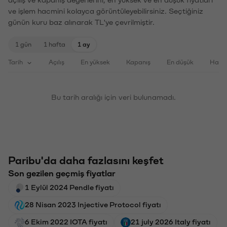
ve işlem hacmini kolayca görüntüleyebilirsiniz. Seçtiğiniz
günün kuru baz alınarak TL'ye çevrilmiştir.
1 gün
1 hafta
1 ay
Tarih
Açılış
En yüksek
Kapanış
En düşük
Haci
Bu tarih aralığı için veri bulunamadı.
Paribu'da daha fazlasını keşfet
Son gezilen geçmiş fiyatlar
1 Eylül 2024 Pendle fiyatı
28 Nisan 2023 Injective Protocol fiyatı
6 Ekim 2022 IOTA fiyatı
21 july 2026 Italy fiyatı