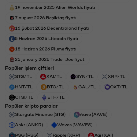
19 november 2025 Alien Worlds fiyatı
7 august 2026 Beşiktaş fiyatı
16 Şubat 2026 Decentraland fiyatı
5 Haziran 2026 Litecoin fiyatı
18 Haziran 2026 Plume fiyatı
25 january 2026 Trader Joe fiyatı
Popüler işlem çiftleri
STG/TL
XAI/TL
SYN/TL
XRP/TL
HNT/TL
BTC/TL
GAL/TL
OXT/TL
CTSI/TL
ETH/TL
Popüler kripto paralar
Stargate Finance (STG)
Aave (AAVE)
Ankr (ANKR)
Waves (WAVES)
PSG (PSG)
Ripple (XRP)
Xai (XAI)