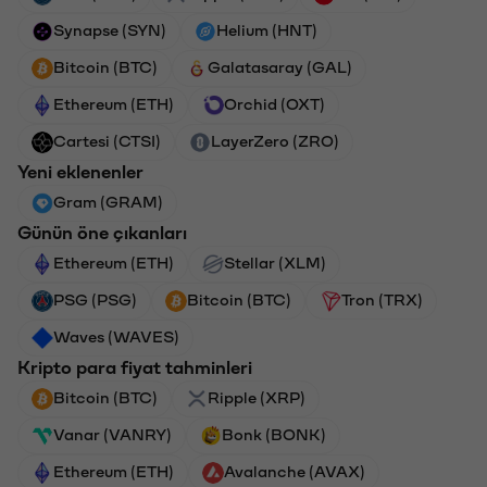
Synapse (SYN)
Helium (HNT)
Bitcoin (BTC)
Galatasaray (GAL)
Ethereum (ETH)
Orchid (OXT)
Cartesi (CTSI)
LayerZero (ZRO)
Yeni eklenenler
Gram (GRAM)
Günün öne çıkanları
Ethereum (ETH)
Stellar (XLM)
PSG (PSG)
Bitcoin (BTC)
Tron (TRX)
Waves (WAVES)
Kripto para fiyat tahminleri
Bitcoin (BTC)
Ripple (XRP)
Vanar (VANRY)
Bonk (BONK)
Ethereum (ETH)
Avalanche (AVAX)