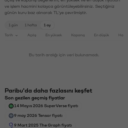
ve işlem hacmini kolayca görüntüleyebilirsiniz. Seçtiğiniz
günün kuru baz alınarak TL'ye çevrilmiştir.
1 gün
1 hafta
1 ay
Tarih
Açılış
En yüksek
Kapanış
En düşük
Haci
Bu tarih aralığı için veri bulunamadı.
Paribu'da daha fazlasını keşfet
Son gezilen geçmiş fiyatlar
14 Mayıs 2026 SuperVerse fiyatı
9 may 2026 Tensor fiyatı
9 Mart 2025 The Graph fiyatı