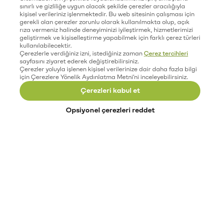
sınırlı ve gizliliğe uygun olacak şekilde çerezler aracılığıyla
kişisel verileriniz işlenmektedir. Bu web sitesinin çalışması için
gerekli olan çerezler zorunlu olarak kullanılmakta olup, açık
rıza vermeniz halinde deneyiminizi iyileştirmek, hizmetlerimizi
geliştirmek ve kişiselleştirme yapabilmek için farklı çerez türleri
kullanılabilecektir.
Çerezlerle verdiğiniz izni, istediğiniz zaman
Çerez tercihleri
sayfasını ziyaret ederek değiştirebilirsiniz.
Çerezler yoluyla işlenen kişisel verilerinize dair daha fazla bilgi
için Çerezlere Yönelik Aydınlatma Metni'ni inceleyebilirsiniz.
Çerezleri kabul et
Opsiyonel çerezleri reddet
Paribu’yu keşfet
Eğitimler
Etkinlikler
Açık pozisyonlar
Paribu sistem durumu