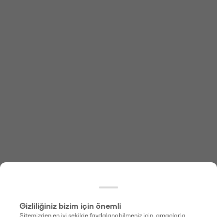
Gizliliğiniz bizim için önemli
Sitemizden en iyi şekilde faydalanabilmeniz için, amaçlarla