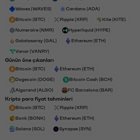
Waves (WAVES)
Cardano (ADA)
Bitcoin (BTC)
Ripple (XRP)
Kite (KITE)
Numeraire (NMR)
Hyperliquid (HYPE)
Galatasaray (GAL)
Ethereum (ETH)
Vanar (VANRY)
Günün öne çıkanları
Bitcoin (BTC)
Ethereum (ETH)
Dogecoin (DOGE)
Bitcoin Cash (BCH)
Algorand (ALGO)
FC Barcelona (BAR)
Kripto para fiyat tahminleri
Bitcoin (BTC)
Ripple (XRP)
Bonk (BONK)
Ethereum (ETH)
Solana (SOL)
Synapse (SYN)