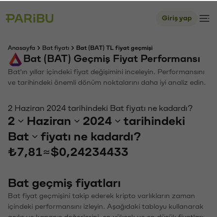
Giriş yap
Anasayfa
Bat fiyatı
Bat (BAT) TL fiyat geçmişi
Bat (BAT) Geçmiş Fiyat Performansı
Bat'ın yıllar içindeki fiyat değişimini inceleyin. Performansını
ve tarihindeki önemli dönüm noktalarını daha iyi analiz edin.
2 Haziran 2024 tarihindeki Bat fiyatı ne kadardı?
2
Haziran
2024
tarihindeki
Bat
fiyatı ne kadardı?
₺7,81
≈
$0,24234433
Bat geçmiş fiyatları
Bat fiyat geçmişini takip ederek kripto varlıkların zaman
içindeki performansını izleyin. Aşağıdaki tabloyu kullanarak
açılış ve kapanış değerlerini, en yüksek ve en düşük fiyatları