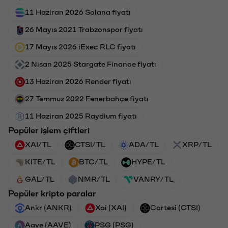
11 Haziran 2026 Solana fiyatı
26 Mayıs 2021 Trabzonspor fiyatı
17 Mayıs 2026 iExec RLC fiyatı
2 Nisan 2025 Stargate Finance fiyatı
13 Haziran 2026 Render fiyatı
27 Temmuz 2022 Fenerbahçe fiyatı
11 Haziran 2025 Raydium fiyatı
Popüler işlem çiftleri
XAI/TL
CTSI/TL
ADA/TL
XRP/TL
KITE/TL
BTC/TL
HYPE/TL
GAL/TL
NMR/TL
VANRY/TL
Popüler kripto paralar
Ankr (ANKR)
Xai (XAI)
Cartesi (CTSI)
Aave (AAVE)
PSG (PSG)