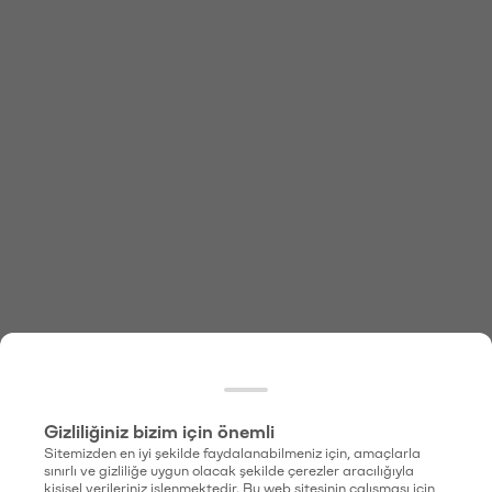
Gizliliğiniz bizim için önemli
Sitemizden en iyi şekilde faydalanabilmeniz için, amaçlarla
sınırlı ve gizliliğe uygun olacak şekilde çerezler aracılığıyla
kişisel verileriniz işlenmektedir. Bu web sitesinin çalışması için