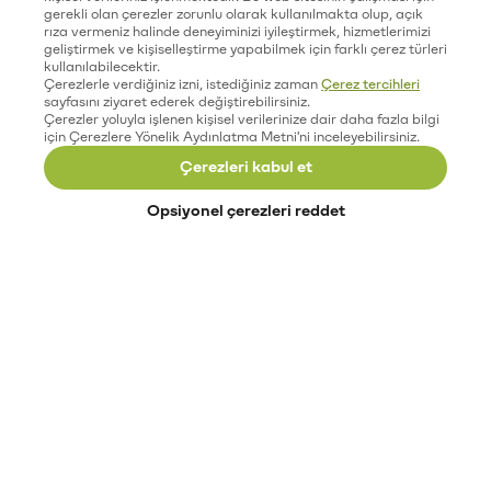
gerekli olan çerezler zorunlu olarak kullanılmakta olup, açık
rıza vermeniz halinde deneyiminizi iyileştirmek, hizmetlerimizi
geliştirmek ve kişiselleştirme yapabilmek için farklı çerez türleri
kullanılabilecektir.
Çerezlerle verdiğiniz izni, istediğiniz zaman
Çerez tercihleri
sayfasını ziyaret ederek değiştirebilirsiniz.
Çerezler yoluyla işlenen kişisel verilerinize dair daha fazla bilgi
için Çerezlere Yönelik Aydınlatma Metni'ni inceleyebilirsiniz.
Çerezleri kabul et
Opsiyonel çerezleri reddet
Paribu’yu keşfet
Eğitimler
Etkinlikler
Açık pozisyonlar
Paribu sistem durumu
API dokümantasyonu