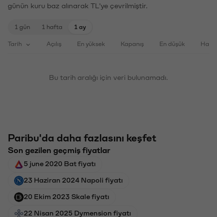
günün kuru baz alınarak TL'ye çevrilmiştir.
1 gün
1 hafta
1 ay
Tarih
Açılış
En yüksek
Kapanış
En düşük
Haci
Bu tarih aralığı için veri bulunamadı.
Paribu'da daha fazlasını keşfet
Son gezilen geçmiş fiyatlar
5 june 2020 Bat fiyatı
23 Haziran 2024 Napoli fiyatı
20 Ekim 2023 Skale fiyatı
22 Nisan 2025 Dymension fiyatı