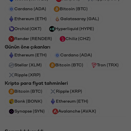
Cardano (ADA)
Bitcoin (BTC)
Ethereum (ETH)
Galatasaray (GAL)
Orchid (OXT)
Hyperliquid (HYPE)
Render (RENDER)
Chiliz (CHZ)
Günün öne çıkanları
Ethereum (ETH)
Cardano (ADA)
Stellar (XLM)
Bitcoin (BTC)
Tron (TRX)
Ripple (XRP)
Kripto para fiyat tahminleri
Bitcoin (BTC)
Ripple (XRP)
Bonk (BONK)
Ethereum (ETH)
Synapse (SYN)
Avalanche (AVAX)
Sorumluluk reddi