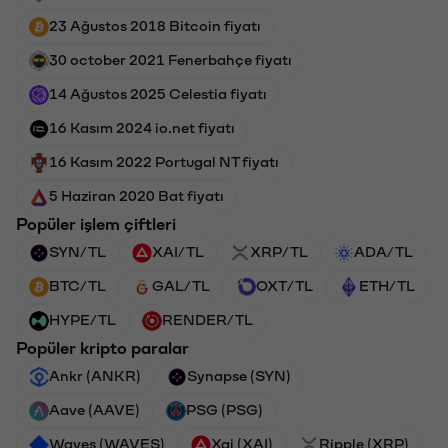
23 Ağustos 2018 Bitcoin fiyatı
30 october 2021 Fenerbahçe fiyatı
14 Ağustos 2025 Celestia fiyatı
16 Kasım 2024 io.net fiyatı
16 Kasım 2022 Portugal NT fiyatı
5 Haziran 2020 Bat fiyatı
Popüler işlem çiftleri
SYN/TL
XAI/TL
XRP/TL
ADA/TL
BTC/TL
GAL/TL
OXT/TL
ETH/TL
HYPE/TL
RENDER/TL
Popüler kripto paralar
Ankr (ANKR)
Synapse (SYN)
Aave (AAVE)
PSG (PSG)
Waves (WAVES)
Xai (XAI)
Ripple (XRP)