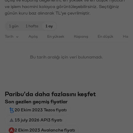
ve işlem hacmini kolayca görüntüleyebilirsiniz. Seçtiğiniz
günün kuru baz alınarak TL'ye çevrilmiştir.
1 gün
1 hafta
1 ay
Tarih
Açılış
En yüksek
Kapanış
En düşük
Haci
Bu tarih aralığı için veri bulunamadı.
Paribu'da daha fazlasını keşfet
Son gezilen geçmiş fiyatlar
20 Ekim 2023 Tezos fiyatı
15 july 2026 API3 fiyatı
2 Ekim 2023 Avalanche fiyatı