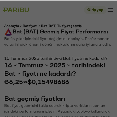
Giriş yap
Anasayfa
Bat fiyatı
Bat (BAT) TL fiyat geçmişi
Bat (BAT) Geçmiş Fiyat Performansı
Bat'ın yıllar içindeki fiyat değişimini inceleyin. Performansını
ve tarihindeki önemli dönüm noktalarını daha iyi analiz edin.
16 Temmuz 2025 tarihindeki Bat fiyatı ne kadardı?
16
Temmuz
2025
tarihindeki
Bat
fiyatı ne kadardı?
₺6,25
≈
$0,15498686
Bat geçmiş fiyatları
Bat fiyat geçmişini takip ederek kripto varlıkların zaman
içindeki performansını izleyin. Aşağıdaki tabloyu kullanarak
açılış ve kapanış değerlerini, en yüksek ve en düşük fiyatları