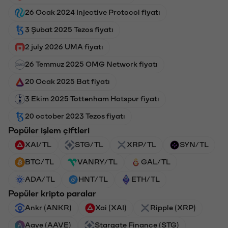
26 Ocak 2024 Injective Protocol fiyatı
3 Şubat 2025 Tezos fiyatı
2 july 2026 UMA fiyatı
26 Temmuz 2025 OMG Network fiyatı
20 Ocak 2025 Bat fiyatı
3 Ekim 2025 Tottenham Hotspur fiyatı
20 october 2023 Tezos fiyatı
Popüler işlem çiftleri
XAI/TL
STG/TL
XRP/TL
SYN/TL
BTC/TL
VANRY/TL
GAL/TL
ADA/TL
HNT/TL
ETH/TL
Popüler kripto paralar
Ankr (ANKR)
Xai (XAI)
Ripple (XRP)
Aave (AAVE)
Stargate Finance (STG)