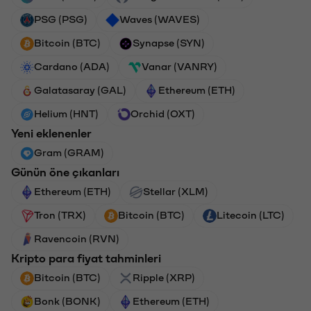
PSG (PSG)
Waves (WAVES)
Bitcoin (BTC)
Synapse (SYN)
Cardano (ADA)
Vanar (VANRY)
Galatasaray (GAL)
Ethereum (ETH)
Helium (HNT)
Orchid (OXT)
Yeni eklenenler
Gram (GRAM)
Günün öne çıkanları
Ethereum (ETH)
Stellar (XLM)
Tron (TRX)
Bitcoin (BTC)
Litecoin (LTC)
Ravencoin (RVN)
Kripto para fiyat tahminleri
Bitcoin (BTC)
Ripple (XRP)
Bonk (BONK)
Ethereum (ETH)