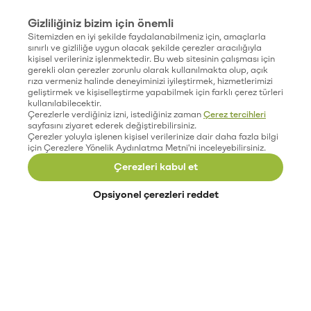
Gizliliğiniz bizim için önemli
Sitemizden en iyi şekilde faydalanabilmeniz için, amaçlarla
sınırlı ve gizliliğe uygun olacak şekilde çerezler aracılığıyla
kişisel verileriniz işlenmektedir. Bu web sitesinin çalışması için
gerekli olan çerezler zorunlu olarak kullanılmakta olup, açık
rıza vermeniz halinde deneyiminizi iyileştirmek, hizmetlerimizi
geliştirmek ve kişiselleştirme yapabilmek için farklı çerez türleri
kullanılabilecektir.
Çerezlerle verdiğiniz izni, istediğiniz zaman
Çerez tercihleri
sayfasını ziyaret ederek değiştirebilirsiniz.
Çerezler yoluyla işlenen kişisel verilerinize dair daha fazla bilgi
için Çerezlere Yönelik Aydınlatma Metni'ni inceleyebilirsiniz.
Çerezleri kabul et
Opsiyonel çerezleri reddet
Paribu’yu keşfet
Eğitimler