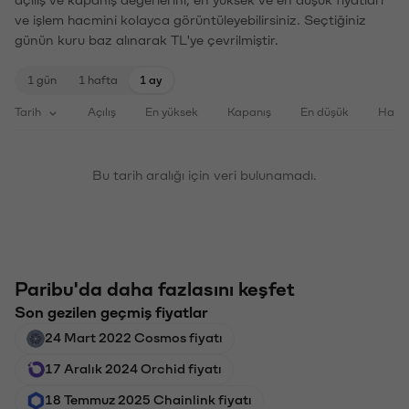
ve işlem hacmini kolayca görüntüleyebilirsiniz. Seçtiğiniz
günün kuru baz alınarak TL'ye çevrilmiştir.
1 gün
1 hafta
1 ay
Tarih
Açılış
En yüksek
Kapanış
En düşük
Haci
Bu tarih aralığı için veri bulunamadı.
Paribu'da daha fazlasını keşfet
Son gezilen geçmiş fiyatlar
24 Mart 2022 Cosmos fiyatı
17 Aralık 2024 Orchid fiyatı
18 Temmuz 2025 Chainlink fiyatı