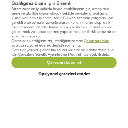
Gizliliğiniz bizim için önemli
Sitemizden en iyi şekilde faydalanabilmeniz için, amaçlarla
sınırlı ve gizliliğe uygun olacak şekilde çerezler aracılığıyla
kişisel verileriniz işlenmektedir. Bu web sitesinin çalışması için
gerekli olan çerezler zorunlu olarak kullanılmakta olup, açık
rıza vermeniz halinde deneyiminizi iyileştirmek, hizmetlerimizi
geliştirmek ve kişiselleştirme yapabilmek için farklı çerez türleri
kullanılabilecektir.
Çerezlerle verdiğiniz izni, istediğiniz zaman
Çerez tercihleri
sayfasını ziyaret ederek değiştirebilirsiniz.
Çerezler yoluyla işlenen kişisel verilerinize dair daha fazla bilgi
için Çerezlere Yönelik Aydınlatma Metni'ni inceleyebilirsiniz.
Çerezleri kabul et
Opsiyonel çerezleri reddet
Paribu’yu keşfet
Eğitimler
Etkinlikler