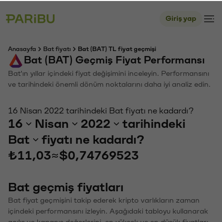
Giriş yap
Anasayfa
Bat fiyatı
Bat (BAT) TL fiyat geçmişi
Bat (BAT) Geçmiş Fiyat Performansı
Bat'ın yıllar içindeki fiyat değişimini inceleyin. Performansını
ve tarihindeki önemli dönüm noktalarını daha iyi analiz edin.
16 Nisan 2022 tarihindeki Bat fiyatı ne kadardı?
16
Nisan
2022
tarihindeki
Bat
fiyatı ne kadardı?
₺11,03
≈
$0,74769523
Bat geçmiş fiyatları
Bat fiyat geçmişini takip ederek kripto varlıkların zaman
içindeki performansını izleyin. Aşağıdaki tabloyu kullanarak
açılış ve kapanış değerlerini, en yüksek ve en düşük fiyatları