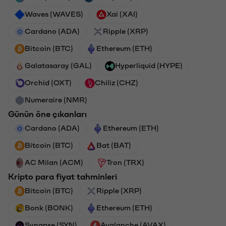
Waves (WAVES)
Xai (XAI)
Cardano (ADA)
Ripple (XRP)
Bitcoin (BTC)
Ethereum (ETH)
Galatasaray (GAL)
Hyperliquid (HYPE)
Orchid (OXT)
Chiliz (CHZ)
Numeraire (NMR)
Günün öne çıkanları
Cardano (ADA)
Ethereum (ETH)
Bitcoin (BTC)
Bat (BAT)
AC Milan (ACM)
Tron (TRX)
Kripto para fiyat tahminleri
Bitcoin (BTC)
Ripple (XRP)
Bonk (BONK)
Ethereum (ETH)
Synapse (SYN)
Avalanche (AVAX)