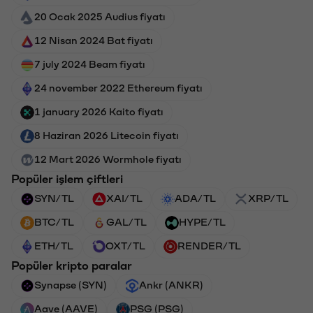
20 Ocak 2025 Audius fiyatı
12 Nisan 2024 Bat fiyatı
7 july 2024 Beam fiyatı
24 november 2022 Ethereum fiyatı
1 january 2026 Kaito fiyatı
8 Haziran 2026 Litecoin fiyatı
12 Mart 2026 Wormhole fiyatı
Popüler işlem çiftleri
SYN/TL
XAI/TL
ADA/TL
XRP/TL
BTC/TL
GAL/TL
HYPE/TL
ETH/TL
OXT/TL
RENDER/TL
Popüler kripto paralar
Synapse (SYN)
Ankr (ANKR)
Aave (AAVE)
PSG (PSG)