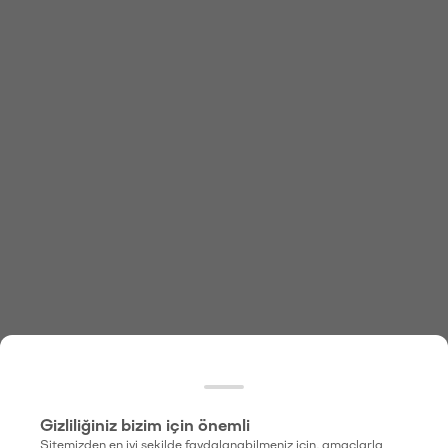
Gizliliğiniz bizim için önemli
Sitemizden en iyi şekilde faydalanabilmeniz için, amaçlarla