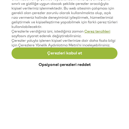
sınırlı ve gizliliğe uygun olacak şekilde çerezler aracılığıyla
kişisel verileriniz işlenmektedir. Bu web sitesinin çalışması için
gerekli olan çerezler zorunlu olarak kullanılmakta olup, açık
rıza vermeniz halinde deneyiminizi iyileştirmek, hizmetlerimizi
geliştirmek ve kişiselleştirme yapabilmek için farklı çerez türleri
kullanılabilecektir.
Çerezlerle verdiğiniz izni, istediğiniz zaman
Çerez tercihleri
sayfasını ziyaret ederek değiştirebilirsiniz.
Çerezler yoluyla işlenen kişisel verilerinize dair daha fazla bilgi
için Çerezlere Yönelik Aydınlatma Metni'ni inceleyebilirsiniz.
Çerezleri kabul et
Opsiyonel çerezleri reddet
Paribu’yu keşfet
Eğitimler
Etkinlikler
Açık pozisyonlar
Paribu sistem durumu