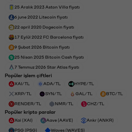
25 Aralık 2023 Aston Villa fiyatı
6 june 2022 Litecoin fiyatı
22 april 2020 Dogecoin fiyatı
17 Eylül 2022 FC Barcelona fiyatı
9 Şubat 2026 Bitcoin fiyatı
25 Nisan 2025 Bitcoin Cash fiyatı
7 Temmuz 2026 Star Atlas fiyatı
Popüler işlem çiftleri
XAI/TL
ADA/TL
HYPE/TL
XRP/TL
SYN/TL
GAL/TL
BTC/TL
RENDER/TL
NMR/TL
CHZ/TL
Popüler kripto paralar
Xai (XAI)
Aave (AAVE)
Ankr (ANKR)
PSG (PSG)
Waves (WAVES)