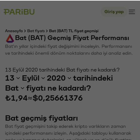
Giriş yap
Anasayfa
Bat fiyatı
Bat (BAT) TL fiyat geçmişi
Bat (BAT) Geçmiş Fiyat Performansı
Bat'ın yıllar içindeki fiyat değişimini inceleyin. Performansını
ve tarihindeki önemli dönüm noktalarını daha iyi analiz edin.
13 Eylül 2020 tarihindeki Bat fiyatı ne kadardı?
13
Eylül
2020
tarihindeki
Bat
fiyatı ne kadardı?
₺1,94
≈
$0,25661376
Bat geçmiş fiyatları
Bat fiyat geçmişini takip ederek kripto varlıkların zaman
içindeki performansını izleyin. Aşağıdaki tabloyu kullanarak
açılış ve kapanış değerlerini, en yüksek ve en düşük fiyatları