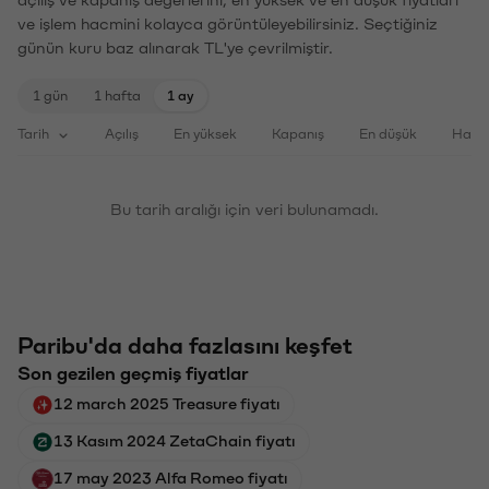
ve işlem hacmini kolayca görüntüleyebilirsiniz. Seçtiğiniz
günün kuru baz alınarak TL'ye çevrilmiştir.
1 gün
1 hafta
1 ay
Tarih
Açılış
En yüksek
Kapanış
En düşük
Haci
Bu tarih aralığı için veri bulunamadı.
Paribu'da daha fazlasını keşfet
Son gezilen geçmiş fiyatlar
12 march 2025 Treasure fiyatı
13 Kasım 2024 ZetaChain fiyatı
17 may 2023 Alfa Romeo fiyatı