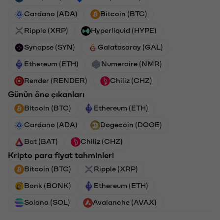
Cardano (ADA)
Bitcoin (BTC)
Ripple (XRP)
Hyperliquid (HYPE)
Synapse (SYN)
Galatasaray (GAL)
Ethereum (ETH)
Numeraire (NMR)
Render (RENDER)
Chiliz (CHZ)
Günün öne çıkanları
Bitcoin (BTC)
Ethereum (ETH)
Cardano (ADA)
Dogecoin (DOGE)
Bat (BAT)
Chiliz (CHZ)
Kripto para fiyat tahminleri
Bitcoin (BTC)
Ripple (XRP)
Bonk (BONK)
Ethereum (ETH)
Solana (SOL)
Avalanche (AVAX)