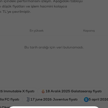
an içindeki performansını izleyin. Aşağıdaki tabloyu
n düşük fiyatları ve işlem hacmini kolayca
 TL'ye çevrilmiştir.
En yüksek
Kapanış
Bu tarih aralığı için veri bulunamadı.
26 Immutable X fiyatı
18 Aralık 2025 Galatasaray fiyatı
la FC fiyatı
17 june 2026 Juventus fiyatı
5 april 202
Chainlink fiyatı