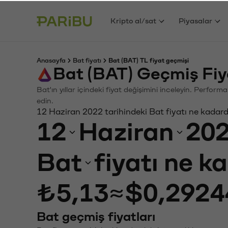
Kripto al/sat
Piyasalar
Anasayfa
Bat fiyatı
Bat (BAT) TL fiyat geçmişi
Bat (BAT) Geçmiş Fiy
Bat'ın yıllar içindeki fiyat değişimini inceleyin. Perfor
edin.
12 Haziran 2022 tarihindeki Bat fiyatı ne kadar
12
Haziran
20
Bat
fiyatı ne k
₺5,13
≈
$0,2924
Bat geçmiş fiyatları