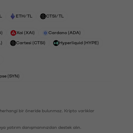
L
ETH/TL
CTSI/TL
G)
Xai (XAI)
Cardano (ADA)
L)
Cartesi (CTSI)
Hyperliquid (HYPE)
pse (SYN)
li herhangi bir öneride bulunmaz. Kripto varlıklar
eya yatırım danışmanınızdan destek alın.