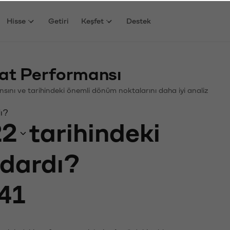
Hisse
Getiri
Keşfet
Destek
at Performansı
mansını ve tarihindeki önemli dönüm noktalarını daha iyi analiz
dı?
22
tarihindeki
adardı?
41