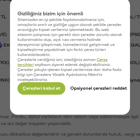
Gizliliğiniz bizim için önemli
/TL
STG/TL
BTC/TL
VANRY/TL
GAL/T
Sitemizden en iyi şekilde faydalanabilmeniz için,
amaçlarla sınırlı ve gizliliğe uygun olacak şekilde çerezler
aracılığıyla kişisel verileriniz işlenmektedir. Bu web
VE)
Synapse (SYN)
Waves (WAVES)
PSG (PS
sitesinin çalışması için gerekli olan çerezler zorunlu olarak
kullanılmakta olup, açık rıza vermeniz halinde
Ethereum (ETH)
deneyiminizi iyileştirmek, hizmetlerimizi geliştirmek ve
Vanar (VANRY)
Galatasaray (GA
kişiselleştirme yapabilmek için farklı çerez türleri
kullanılabilecektir.
Çerezlerle verdiğiniz izni, istediğiniz zaman
Çerez
TRX)
Bitcoin (BTC)
Ripple (XRP)
Solana (SOL)
tercihleri
sayfasını ziyaret ederek değiştirebilirsiniz.
Çerezler yoluyla işlenen kişisel verilerinize dair daha fazla
bilgi için Çerezlere Yönelik Aydınlatma Metni'ni
ONK)
inceleyebilirsiniz.
Ethereum (ETH)
Avalanche (AVAX)
Syna
Çerezleri kabul et
Opsiyonel çerezleri reddet
şımaz. Paribu, dijital varlıkların alım-satımı veya saklanmasıyla ilgi
r ve ani değer kayıpları yaşanabilir.
nuzu dikkatlice değerlendirin ve gerekli durumlarda hukuk, vergi v