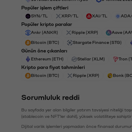
Popüler işlem çiftleri
SYN/TL
XRP/TL
XAI/TL
ADA
Popüler kripto paralar
Ankr (ANKR)
Ripple (XRP)
Aave (AA
Bitcoin (BTC)
Stargate Finance (STG)
Günün öne çıkanları
Ethereum (ETH)
Stellar (XLM)
Tron (
Kripto para fiyat tahminleri
Bitcoin (BTC)
Ripple (XRP)
Bonk (B
Sorumluluk reddi
Bu sayfada yer alan bilgiler yatırım tavsiyesi niteliği ta
(stablecoin ve NFT'ler dahil), yüksek volatiliteye sahipti
Dijital varlık işlemleri yapmadan önce finansal durumu