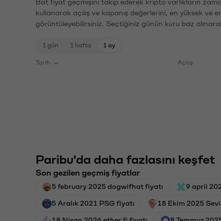
Bat fiyat geçmişini takip ederek kripto varlıkların zam
kullanarak açılış ve kapanış değerlerini, en yüksek ve e
görüntüleyebilirsiniz. Seçtiğiniz günün kuru baz alınarak
1 gün
1 hafta
1 ay
Tarih
Açılış
Paribu'da daha fazlasını keşfet
Son gezilen geçmiş fiyatlar
5 february 2025 dogwifhat fiyatı
9 april 20
5 Aralık 2021 PSG fiyatı
18 Ekim 2025 Sevil
18 Nisan 2026 ether.fi fiyatı
8 Temmuz 2025 