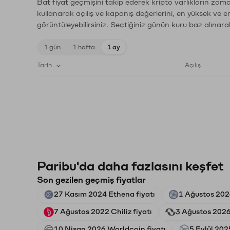
Bat fiyat geçmişini takip ederek kripto varlıkların zam
kullanarak açılış ve kapanış değerlerini, en yüksek ve e
görüntüleyebilirsiniz. Seçtiğiniz günün kuru baz alınarak
1 gün
1 hafta
1 ay
Tarih
Açılış
Paribu'da daha fazlasını keşfet
Son gezilen geçmiş fiyatlar
27 Kasım 2024 Ethena fiyatı
1 Ağustos 202
7 Ağustos 2022 Chiliz fiyatı
3 Ağustos 2026
10 Nisan 2026 Worldcoin fiyatı
5 Eylül 202