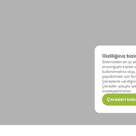
Gizliliğiniz biz
Sitemizden en iyi şe
aracılığıyla kişisel
kullanılmakta olup, 
yapabilmek için fark
Çerezlerle verdiğin
Çerezler yoluyla işl
inceleyebilirsiniz.
Çerezleri kabu