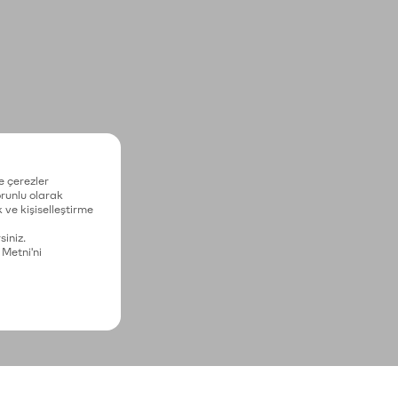
e çerezler
zorunlu olarak
 ve kişiselleştirme
siniz.
 Metni'ni