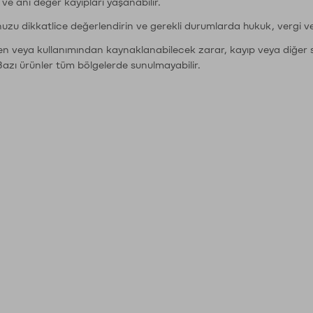
r ve ani değer kayıpları yaşanabilir.
nuzu dikkatlice değerlendirin ve gerekli durumlarda hukuk, vergi v
den veya kullanımından kaynaklanabilecek zarar, kayıp veya diğer 
Bazı ürünler tüm bölgelerde sunulmayabilir.