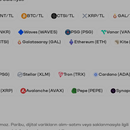
NT/TL
BTC/TL
CTSI/TL
XRP/TL
GAL/
ANKR)
Waves (WAVES)
PSG (PSG)
Vanar (VA
CTSI)
Galatasaray (GAL)
Ethereum (ETH)
Kite 
PSG)
Stellar (XLM)
Tron (TRX)
Cardano (ADA
 (XRP)
Avalanche (AVAX)
Pepe (PEPE)
Synaps
şımaz. Paribu, dijital varlıkların alım-satımı veya saklanmasıyla ilgi