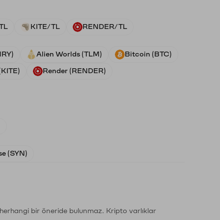
TL
KITE/TL
RENDER/TL
NRY)
Alien Worlds (TLM)
Bitcoin (BTC)
(KITE)
Render (RENDER)
)
e (SYN)
li herhangi bir öneride bulunmaz. Kripto varlıklar