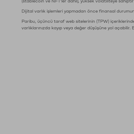
(stablecoin ve NFT'ler dahil), yüksek volatiliteye sahipti
Dijital varlık işlemleri yapmadan önce finansal durumu
Paribu, üçüncü taraf web sitelerinin (TPW) içeriklerin
varlıklarınızda kayıp veya değer düşüşüne yol açabilir. 