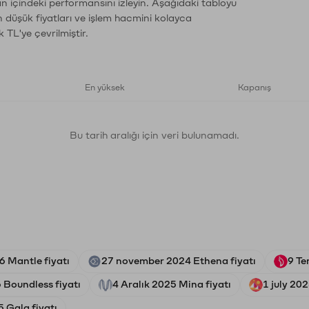
an içindeki performansını izleyin. Aşağıdaki tabloyu
n düşük fiyatları ve işlem hacmini kolayca
 TL'ye çevrilmiştir.
En yüksek
Kapanış
Bu tarih aralığı için veri bulunamadı.
6 Mantle fiyatı
27 november 2024 Ethena fiyatı
9 Te
 Boundless fiyatı
4 Aralık 2025 Mina fiyatı
1 july 20
5 Gala fiyatı