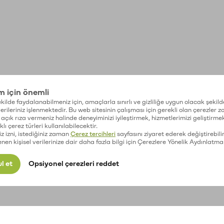
im için önemli
kilde faydalanabilmeniz için, amaçlarla sınırlı ve gizliliğe uygun olacak şekild
 verileriniz işlenmektedir. Bu web sitesinin çalışması için gerekli olan çerezler 
açık rıza vermeniz halinde deneyiminizi iyileştirmek, hizmetlerimizi geliştirmek
lı çerez türleri kullanılabilecektir.
iz izni, istediğiniz zaman
Çerez tercihleri
sayfasını ziyaret ederek değiştirebilir
enen kişisel verilerinize dair daha fazla bilgi için Çerezlere Yönelik Aydınlatma
l et
Opsiyonel çerezleri reddet