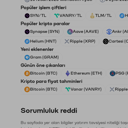
Popüler işlem çiftleri
SYN/TL
VANRY/TL
TLM/TL
H
Popüler kripto paralar
Synapse (SYN)
Aave (AAVE)
Ankr (
Helium (HNT)
Ripple (XRP)
Cartesi (
Yeni eklenenler
Gram (GRAM)
Günün öne çıkanları
Bitcoin (BTC)
Ethereum (ETH)
PSG (
Kripto para fiyat tahminleri
Bitcoin (BTC)
Vanar (VANRY)
Ripple
Sorumluluk reddi
Bu sayfada yer alan bilgiler yatırım tavsiyesi niteliği ta