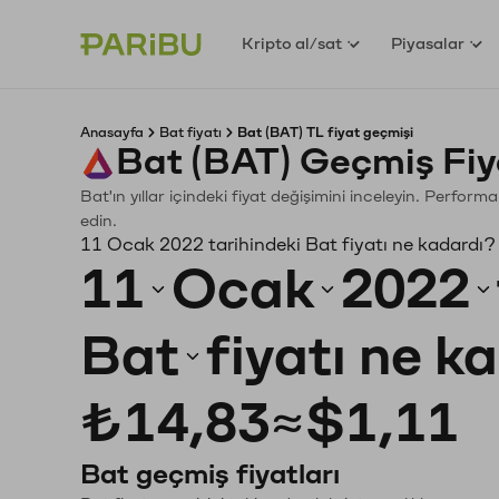
Kripto al/sat
Piyasalar
Anasayfa
Bat fiyatı
Bat (BAT) TL fiyat geçmişi
Bat (BAT) Geçmiş Fiy
Bat'ın yıllar içindeki fiyat değişimini inceleyin. Perfor
edin.
11 Ocak 2022 tarihindeki Bat fiyatı ne kadardı?
11
Ocak
2022
Bat
fiyatı ne k
₺14,83
≈
$1,11
Bat geçmiş fiyatları